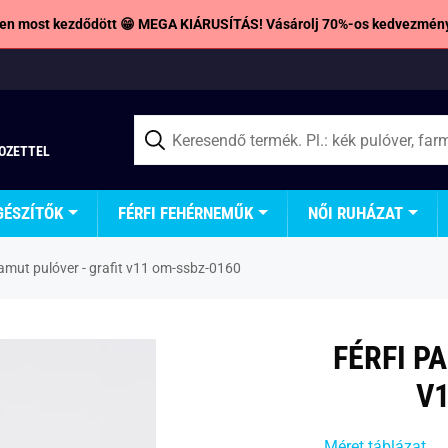
en most kezdődött 😁 MEGA KIÁRUSÍTÁS! Vásárolj 70%-os kedvezmény
TOZETTEL
GÉSZÍTŐK
FÉRFI FEHÉRNEMŰK
NŐI RUHÁZAT
pamut pulóver - grafit v11 om-ssbz-0160
FÉRFI P
V1
Méret táblázat