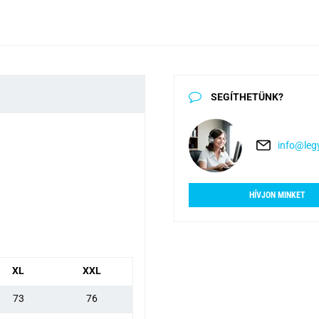
SEGÍTHETÜNK?
info@legy
HÍVJON MINKET
XL
XXL
73
76