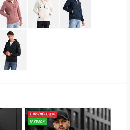
KEDVEZMÉNY -33%
KEDVEZ
RAKTÁRON
RAKTÁR