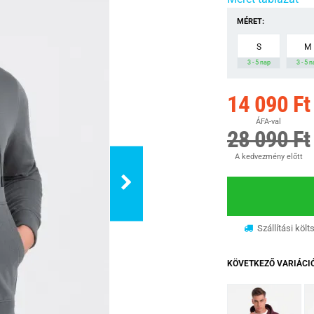
MÉRET:
S
M
3 - 5 nap
3 - 5 
14 090 Ft
ÁFA-val
28 090 Ft
A kedvezmény előtt
Szállítási költ
KÖVETKEZŐ VARIÁCI