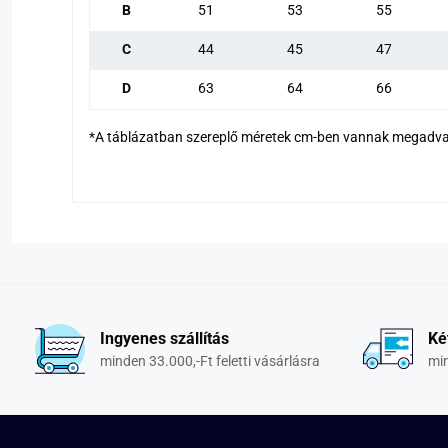
B
51
53
55
C
44
45
47
D
63
64
66
*A táblázatban szereplő méretek cm-ben vannak megadva
Ingyenes szállítás
Ké
minden 33.000,-Ft feletti vásárlásra
min