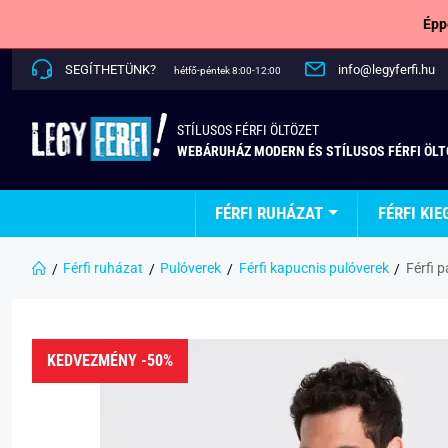
Épp
SEGÍTHETÜNK?
info@legyferfi.hu
hétfő-péntek 8:00-12:00
STÍLUSOS FÉRFI ÖLTÖZET
WEBÁRUHÁZ MODERN ÉS STÍLUSOS FÉRFI ÖL
FÉRFI RUHÁZAT
FÉRFI KIE
Férfi ruházat
Pulóverek
Férfi kapucnis pulóverek
Férfi 
KEDVEZMÉNY -50%