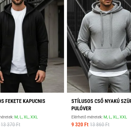
OS FEKETE KAPUCNIS
STÍLUSOS CSŐ NYAKÚ SZÜ
PULÓVER
méretek:
M,
L,
XL,
XXL
Elérhető méretek:
M,
L,
XL,
XXL
13 370 Ft
9 320 Ft
13 860 Ft