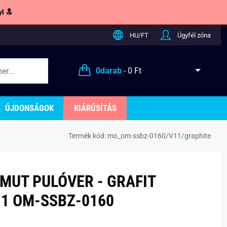
l 🔝
HU/FT
Ügyfél zóna
0
darab
-
0 Ft
ÚJDONSÁGOK
KIÁRÚSÍTÁS
Termék kód:
mo_om-ssbz-0160/V11/graphite
AMUT PULÓVER - GRAFIT
1 OM-SSBZ-0160