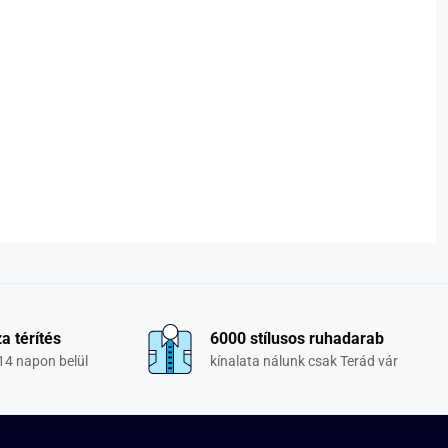
a térítés
6000 stílusos ruhadarab
14 napon belül
kínalata nálunk csak Terád vár