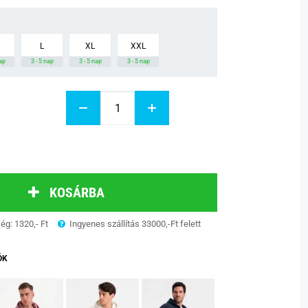
L
XL
XXL
nap
3 - 5 nap
3 - 5 nap
3 - 5 nap
KOSÁRBA
ség: 1320,- Ft
Ingyenes szállítás 33000,-Ft felett
ÓK