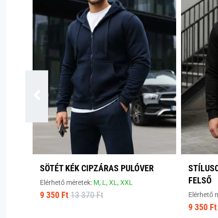
SÖTÉT KÉK CIPZÁRAS PULÓVER
STÍLUS
FELSŐ
Elérhető méretek:
M,
L,
XL,
XXL
9 350 Ft
13 370 Ft
Elérhető 
9 350 Ft