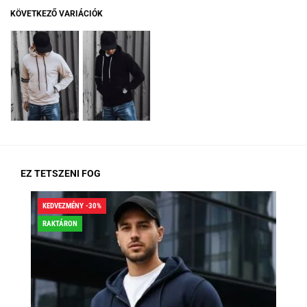
KÖVETKEZŐ VARIÁCIÓK
EZ TETSZENI FOG
KEDVEZMÉNY -30%
KED
RAKTÁRON
RA