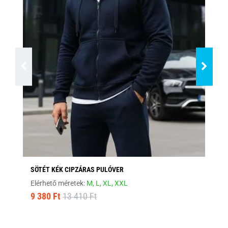
SÖTÉT KÉK CIPZÁRAS PULÓVER
ST
Elérhető méretek:
M,
L,
XL,
XXL
Elé
9 380 Ft
13 410 Ft
9 