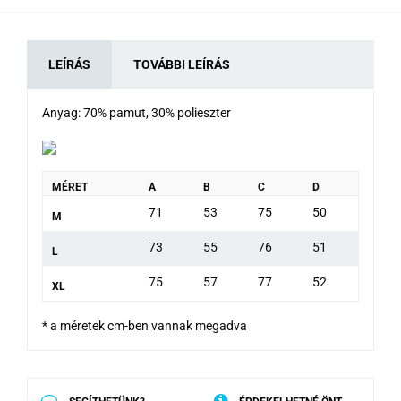
LEÍRÁS
TOVÁBBI LEÍRÁS
Anyag: 70% pamut, 30% polieszter
MÉRET
A
B
C
D
71
53
75
50
M
73
55
76
51
L
75
57
77
52
XL
* a méretek cm-ben vannak megadva