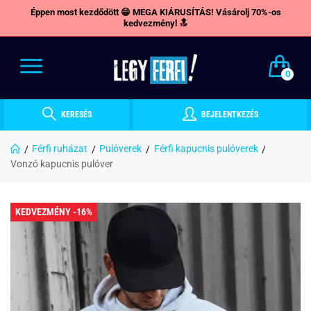
Éppen most kezdődött 😁 MEGA KIÁRUSÍTÁS! Vásárolj 70%-os
kedvezményl 🔝
0
KERESÉS
BEJELENTKEZÉS
Férfi ruházat
Pulóverek
Férfi kapucnis pulóverek
Vonzó kapucnis pulóver
KEDVEZMÉNY -16%