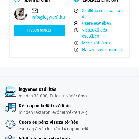
SEGÍTHETÜNK?
ÉRDEKELHETNÉ ÖNT
Szállítás és szaállítási
díj
info@legyferfi.hu
Csere esetében
Visszaküldés
HÍVJON MINKET
esetében
Méret táblázat
Hasznos információk
Ingyenes szállítás
minden 33.000,-Ft feletti vásárlásra
Két napon belüli szállítás
minden raktáron lévő termékre 12-ig
Csere és pénz vissza térítés
csomag átvétele után 14 napon belül
6000 stílusos ruhadarab