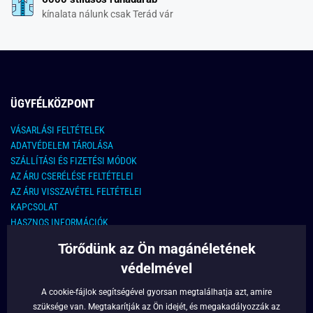
kínalata nálunk csak Terád vár
ÜGYFÉLKÖZPONT
VÁSARLÁSI FELTÉTELEK
ADATVÉDELEM TÁROLÁSA
SZÁLLÍTÁSI ÉS FIZETÉSI MÓDOK
AZ ÁRU CSERÉLÉSE FELTÉTELEI
AZ ÁRU VISSZAVÉTEL FELTÉTELEI
KAPCSOLAT
HASZNOS INFORMÁCIÓK
Törődünk az Ön magánéletének
KAPCSOLAT
védelmével
E-MAIL CÍM:
info@legyferfi.hu
A cookie-fájlok segítségével gyorsan megtalálhatja azt, amire
szüksége van. Megtakarítják az Ön idejét, és megakadályozzák az
FONTOS INFORMÁCIÓK