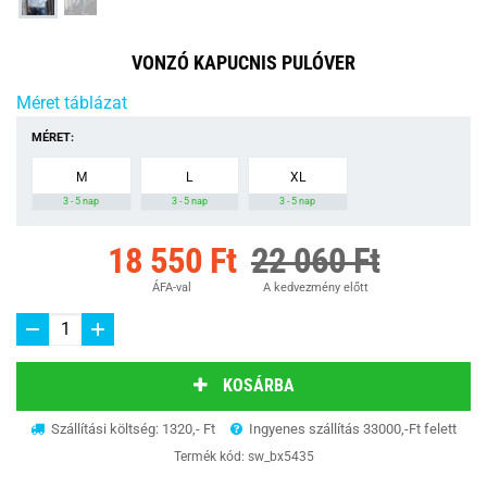
VONZÓ KAPUCNIS PULÓVER
Méret táblázat
MÉRET:
M
L
XL
3 - 5 nap
3 - 5 nap
3 - 5 nap
18 550 Ft
22 060 Ft
ÁFA-val
A kedvezmény előtt
KOSÁRBA
Szállítási költség: 1320,- Ft
Ingyenes szállítás 33000,-Ft felett
Termék kód:
sw_bx5435