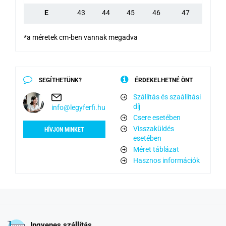
E
43
44
45
46
47
*a méretek cm-ben vannak megadva
SEGÍTHETÜNK?
ÉRDEKELHETNÉ ÖNT
Szállítás és szaállítási
díj
info@legyferfi.hu
Csere esetében
Visszaküldés
HÍVJON MINKET
esetében
Méret táblázat
Hasznos információk
Ingyenes szállítás