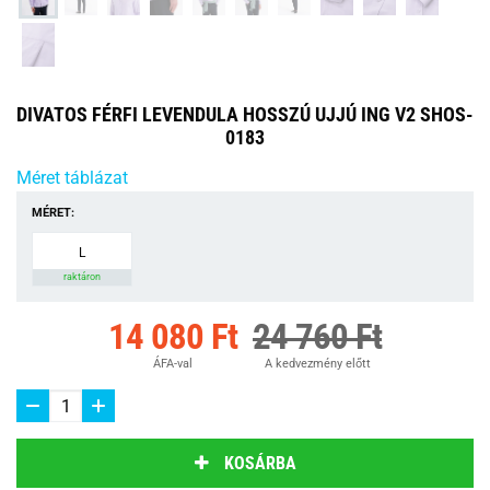
DIVATOS FÉRFI LEVENDULA HOSSZÚ UJJÚ ING V2 SHOS-
0183
Méret táblázat
MÉRET:
L
raktáron
14 080 Ft
24 760 Ft
ÁFA-val
A kedvezmény előtt
KOSÁRBA