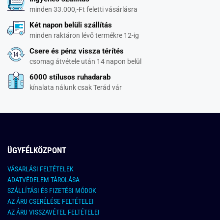
minden 33.000,-Ft feletti vásárlásra
Két napon belüli szállítás
minden raktáron lévő termékre 12-ig
Csere és pénz vissza térítés
csomag átvétele után 14 napon belül
6000 stílusos ruhadarab
kínalata nálunk csak Terád vár
ÜGYFÉLKÖZPONT
VÁSARLÁSI FELTÉTELEK
ADATVÉDELEM TÁROLÁSA
SZÁLLÍTÁSI ÉS FIZETÉSI MÓDOK
AZ ÁRU CSERÉLÉSE FELTÉTELEI
AZ ÁRU VISSZAVÉTEL FELTÉTELEI