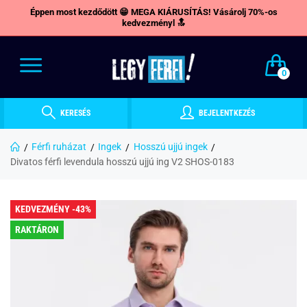
Éppen most kezdődött 😁 MEGA KIÁRUSÍTÁS! Vásárolj 70%-os
kedvezményl 🔝
0
KERESÉS
BEJELENTKEZÉS
Férfi ruházat
Ingek
Hosszú ujjú ingek
Divatos férfi levendula hosszú ujjú ing V2 SHOS-0183
KEDVEZMÉNY -43%
RAKTÁRON