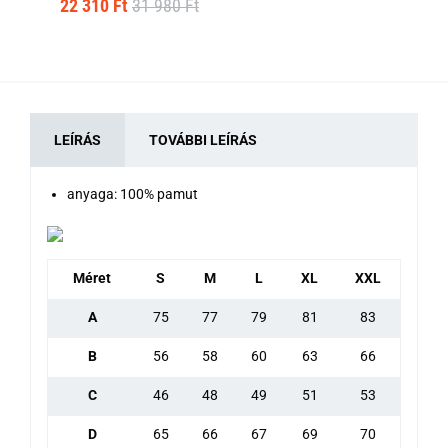
22 310 Ft
31 980 Ft
22
LEÍRÁS
TOVÁBBI LEÍRÁS
anyaga: 100% pamut
Méret
S
M
L
XL
XXL
A
75
77
79
81
83
B
56
58
60
63
66
C
46
48
49
51
53
D
65
66
67
69
70