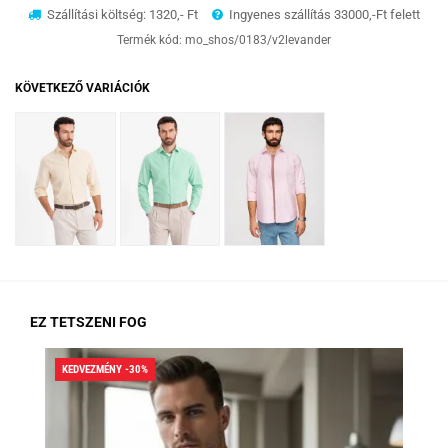
Szállítási költség: 1320,- Ft
Ingyenes szállítás 33000,-Ft felett
Termék kód:
mo_shos/0183/v2levander
KÖVETKEZŐ VARIÁCIÓK
EZ TETSZENI FOG
KEDVEZMÉNY -30%
KED