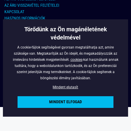
AZ ÁRU VISSZAVÉTEL FELTÉTELEI
KAPCSOLAT
HASZNOS INFORMÁCIÓK
Törődünk az Ön magánéletének
KAPCSOLAT
védelmével
E-MAIL CÍM:
info@legyferfi.hu
A cookie-fájlok segítségével gyorsan megtalálhatja azt, amire
szüksége van. Megtakarítják az Ön idejét, és megakadályozzák az
FONTOS INFORMÁCIÓK
irreleváns hirdetések megjelenítését.
cookies
-kat használunk annak
tudtára, hogy a weboldalunkon tartózkodik, és az Ön preferenciái
RÓLUNK
szerint jelenítjük meg termékeinket. A cookie-fájlok segítenek a
BLOG
böngészési élmény javításában.
FACEBOOK
Mindent elutasít
MINDENT ELFOGAD
Copyright © 2022 - Legyferfi.hu
Powered by
Simplia.cz
.