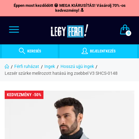
Éppen most kezdődött 😁 MEGA KIÁRUSÍTÁS! Vásárolj 70%-os
kedvezményl 🔝
0
KERESÉS
BEJELENTKEZÉS
Férfi ruházat
Ingek
Hosszú ujjú ingek
Lezsér szürke melírozott hatású ing zsebbel V3 SHCS-0148
KEDVEZMÉNY -50%