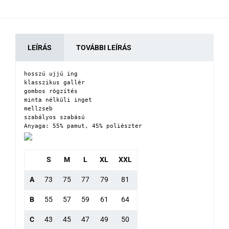
LEÍRÁS
TOVÁBBI LEÍRÁS
hosszú ujjú ing

klasszikus gallér

gombos rögzítés

minta nélküli inget

mellzseb

szabályos szabású

Anyaga: 55% pamut, 45% poliészter
S
M
L
XL
XXL
A
73
75
77
79
81
B
55
57
59
61
64
C
43
45
47
49
50