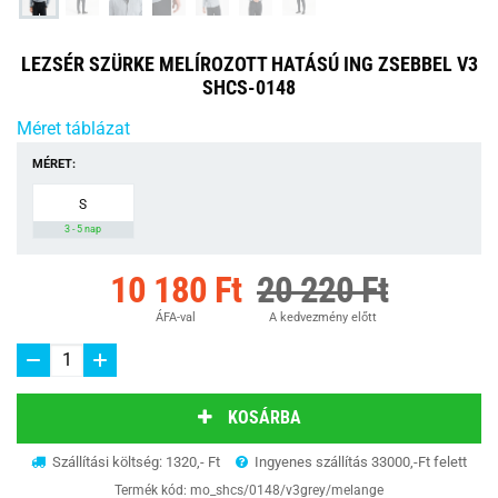
LEZSÉR SZÜRKE MELÍROZOTT HATÁSÚ ING ZSEBBEL V3
SHCS-0148
Méret táblázat
MÉRET:
S
3 - 5 nap
10 180 Ft
20 220 Ft
ÁFA-val
A kedvezmény előtt
KOSÁRBA
Szállítási költség: 1320,- Ft
Ingyenes szállítás 33000,-Ft felett
Termék kód:
mo_shcs/0148/v3grey/melange