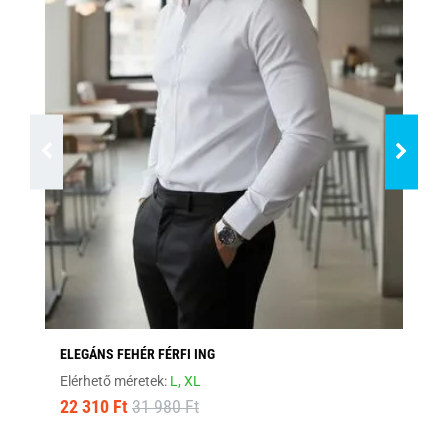
ELEGÁNS FEHÉR FÉRFI ING
FEK
Elérhető méretek:
L,
XL
Elé
22 310 Ft
31 980 Ft
22