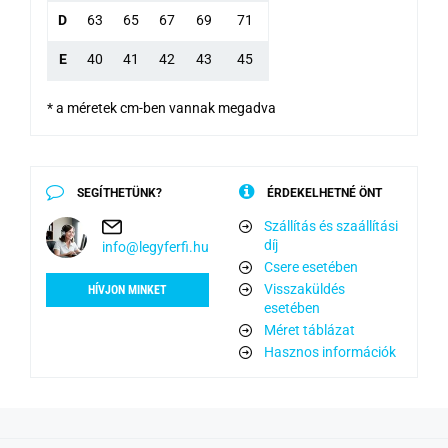
D
63
65
67
69
71
E
40
41
42
43
45
* a méretek cm-ben vannak megadva
SEGÍTHETÜNK?
ÉRDEKELHETNÉ ÖNT
Szállítás és szaállítási
díj
info@legyferfi.hu
Csere esetében
Visszaküldés
HÍVJON MINKET
esetében
Méret táblázat
Hasznos információk