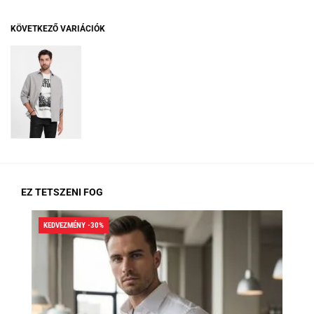
KÖVETKEZŐ VARIÁCIÓK
EZ TETSZENI FOG
KEDVEZMÉNY -30%
KED