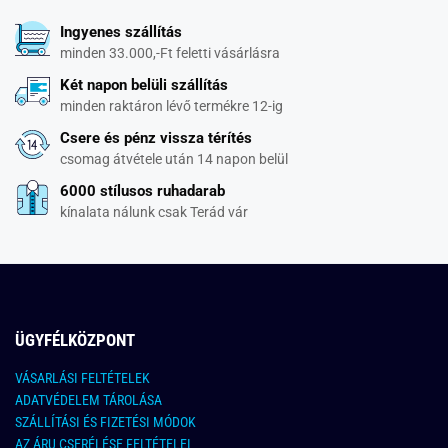
Ingyenes szállítás
minden 33.000,-Ft feletti vásárlásra
Két napon belüli szállítás
minden raktáron lévő termékre 12-ig
Csere és pénz vissza térítés
csomag átvétele után 14 napon belül
6000 stílusos ruhadarab
kínalata nálunk csak Terád vár
ÜGYFÉLKÖZPONT
VÁSARLÁSI FELTÉTELEK
ADATVÉDELEM TÁROLÁSA
SZÁLLÍTÁSI ÉS FIZETÉSI MÓDOK
AZ ÁRU CSERÉLÉSE FELTÉTELEI