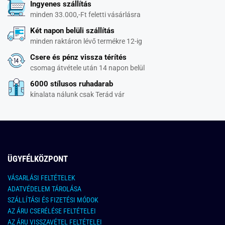
Ingyenes szállítás
minden 33.000,-Ft feletti vásárlásra
Két napon belüli szállítás
minden raktáron lévő termékre 12-ig
Csere és pénz vissza térítés
csomag átvétele után 14 napon belül
6000 stílusos ruhadarab
kínalata nálunk csak Terád vár
ÜGYFÉLKÖZPONT
VÁSARLÁSI FELTÉTELEK
ADATVÉDELEM TÁROLÁSA
SZÁLLÍTÁSI ÉS FIZETÉSI MÓDOK
AZ ÁRU CSERÉLÉSE FELTÉTELEI
AZ ÁRU VISSZAVÉTEL FELTÉTELEI