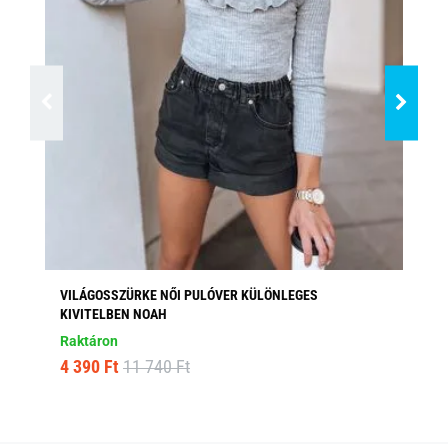
VILÁGOSSZÜRKE NŐI PULÓVER KÜLÖNLEGES
MO
KIVITELBEN NOAH
Ra
Raktáron
3 
4 390 Ft
11 740 Ft