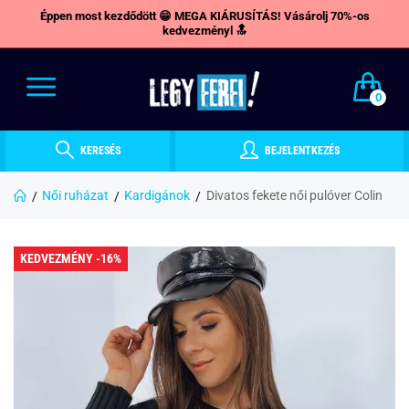
Éppen most kezdődött 😁 MEGA KIÁRUSÍTÁS! Vásárolj 70%-os
kedvezményl 🔝
0
KERESÉS
BEJELENTKEZÉS
Női ruházat
Kardigánok
Divatos fekete női pulóver Colin
KEDVEZMÉNY -16%