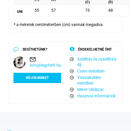
(C)
(D)
55
57
73
48
UNI
* a méretek centiméterben (cm) vannak megadva
SEGÍTHETÜNK?
ÉRDEKELHETNÉ ÖNT
Szállítás és szaállítási
díj
info@legyferfi.hu
Csere esetében
Visszaküldés
HÍVJON MINKET
esetében
Méret táblázat
Hasznos információk