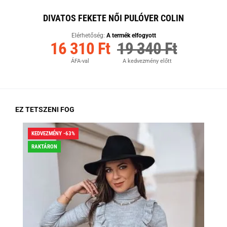
DIVATOS FEKETE NŐI PULÓVER COLIN
Elérhetőség:
A termék elfogyott
16 310 Ft
19 340 Ft
ÁFA-val
A kedvezmény előtt
EZ TETSZENI FOG
KEDVEZMÉNY -63%
KED
RAKTÁRON
RA