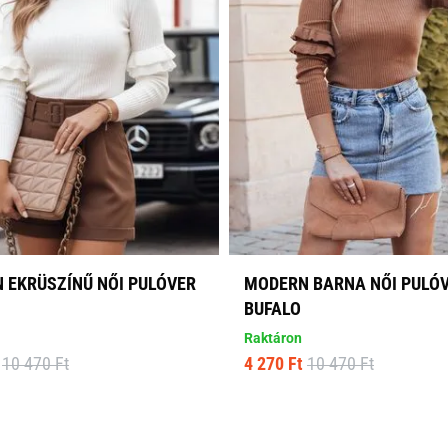
 EKRÜSZÍNŰ NŐI PULÓVER
MODERN BARNA NŐI PULÓ
BUFALO
Raktáron
10 470 Ft
4 270 Ft
10 470 Ft