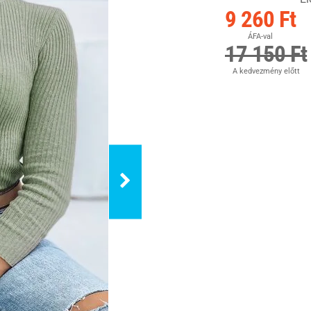
9 260 Ft
ÁFA-val
17 150 Ft
A kedvezmény előtt