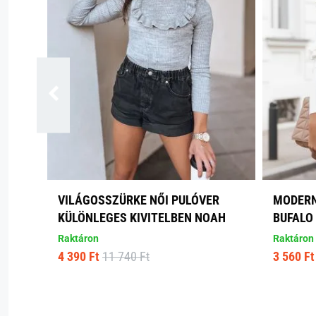
VILÁGOSSZÜRKE NŐI PULÓVER
MODERN
KÜLÖNLEGES KIVITELBEN NOAH
BUFALO
Raktáron
Raktáron
4 390 Ft
11 740 Ft
3 560 Ft