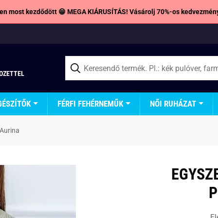
en most kezdődött 😁 MEGA KIÁRUSÍTÁS! Vásárolj 70%-os kedvezmény
TOZETTEL
GÉSZÍTŐK
FÉRFI FEHÉRNEMŰK
NŐI RUHÁZAT
 Aurina
EGYSZE
P
El