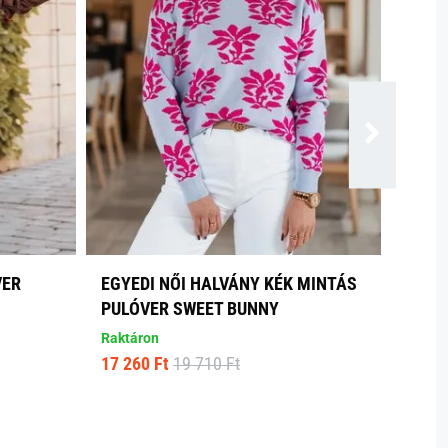
VER
EGYEDI NŐI HALVÁNY KÉK MINTÁS
PULÓVER SWEET BUNNY
Raktáron
17 260 Ft
19 710 Ft