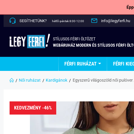
Épp
SEGÍTHETÜNK?
info@legyferfi.hu
hétfő-péntek 8:00-12:00
STÍLUSOS FÉRFI ÖLTÖZET
WEBÁRUHÁZ MODERN ÉS STÍLUSOS FÉRFI ÖL
FÉRFI RUHÁZAT
FÉRFI KIE
Női ruházat
Kardigánok
Egyszerű világoszöld női pulóver
KEDVEZMÉNY -46%