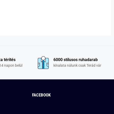
a térítés
6000 stílusos ruhadarab
14 napon belül
kínalata nálunk csak Terád vár
FACEBOOK