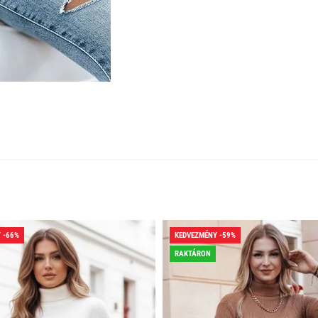
 -66%
KEDVEZMÉNY -59%
RAKTÁRON