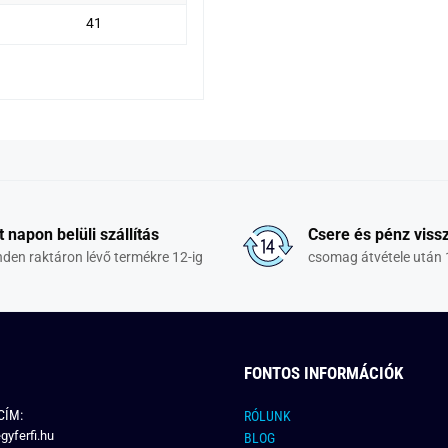
41
t napon belüli szállítás
Csere és pénz vissz
den raktáron lévő termékre 12-ig
csomag átvétele után 
FONTOS INFORMÁCIÓK
CÍM:
RÓLUNK
gyferfi.hu
BLOG