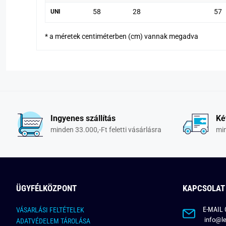
58
28
57
UNI
* a méretek centiméterben (cm) vannak megadva
Ingyenes szállítás
Ké
minden 33.000,-Ft feletti vásárlásra
min
ÜGYFÉLKÖZPONT
KAPCSOLAT
E-MAIL 
VÁSARLÁSI FELTÉTELEK
info@le
ADATVÉDELEM TÁROLÁSA