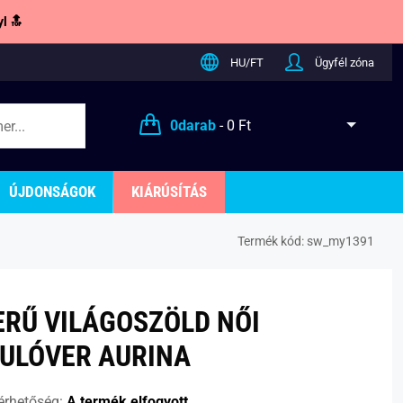
l 🔝
HU/FT
Ügyfél zóna
0
darab
-
0 Ft
ÚJDONSÁGOK
KIÁRÚSÍTÁS
Termék kód:
sw_my1391
RŰ VILÁGOSZÖLD NŐI
ULÓVER AURINA
érhetőség:
A termék elfogyott