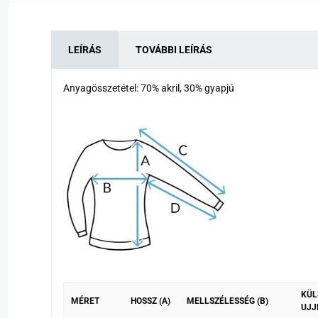
LEÍRÁS
TOVÁBBI LEÍRÁS
Anyagösszetétel: 70% akril, 30% gyapjú
KÜL
MÉRET
HOSSZ (A)
MELLSZÉLESSÉG (B)
UJJ