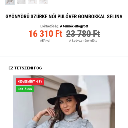
GYÖNYÖRŰ SZÜRKE NŐI PULÓVER GOMBOKKAL SELINA
Elérhetőség:
A termék elfogyott
16 310 Ft
23 780 Ft
ÁFA-val
A kedvezmény előtt
EZ TETSZENI FOG
KEDVEZMÉNY -63%
KED
RAKTÁRON
RA