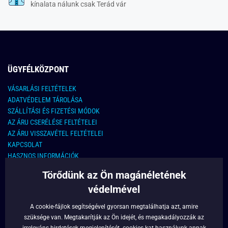
kínalata nálunk csak Terád vár
ÜGYFÉLKÖZPONT
VÁSARLÁSI FELTÉTELEK
ADATVÉDELEM TÁROLÁSA
SZÁLLÍTÁSI ÉS FIZETÉSI MÓDOK
AZ ÁRU CSERÉLÉSE FELTÉTELEI
AZ ÁRU VISSZAVÉTEL FELTÉTELEI
KAPCSOLAT
HASZNOS INFORMÁCIÓK
Törődünk az Ön magánéletének
KAPCSOLAT
védelmével
E-MAIL CÍM:
info@legyferfi.hu
A cookie-fájlok segítségével gyorsan megtalálhatja azt, amire
szüksége van. Megtakarítják az Ön idejét, és megakadályozzák az
FONTOS INFORMÁCIÓK
irreleváns hirdetések megjelenítését.
cookies
-kat használunk annak