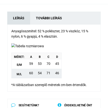
LEÍRÁS
TOVÁBBI LEÍRÁS
Anyagösszetétel: 52 % poliészter, 23 % viszkóz, 15 %
nylon, 6 % gyapjú, 4 % elasztán.
MÉRET:
A
B
C
D
59
53
70
45
S/M
60
54
71
46
M/L
*A táblázatban szereplő méretek cm-ben értendők.
SEGÍTHETÜNK?
ÉRDEKELHETNÉ ÖNT