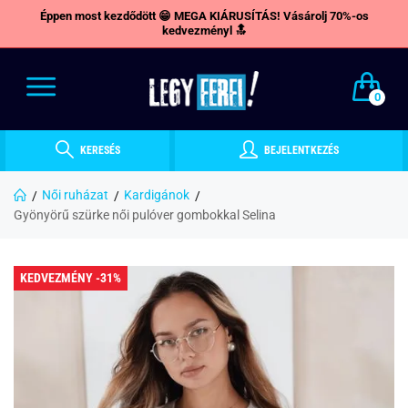
Éppen most kezdődött 😁 MEGA KIÁRUSÍTÁS! Vásárolj 70%-os
kedvezményl 🔝
0
KERESÉS
BEJELENTKEZÉS
Női ruházat
Kardigánok
Gyönyörű szürke női pulóver gombokkal Selina
KEDVEZMÉNY -31%