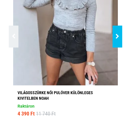
VILÁGOSSZÜRKE NŐI PULÓVER KÜLÖNLEGES
MO
KIVITELBEN NOAH
Ra
Raktáron
3 
4 390 Ft
11 740 Ft