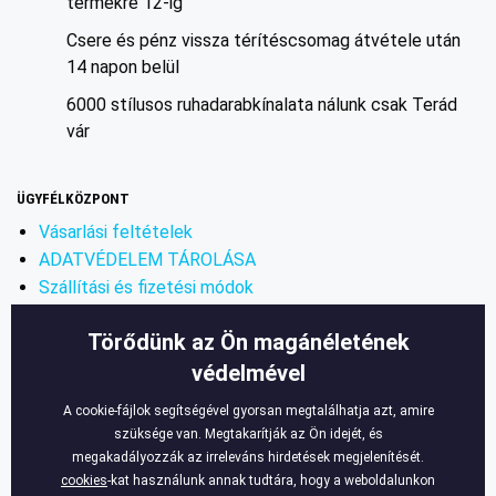
termékre 12-ig
Csere és pénz vissza térítés
csomag átvétele után
14 napon belül
6000 stílusos ruhadarab
kínalata nálunk csak Terád
vár
ÜGYFÉLKÖZPONT
Vásarlási feltételek
ADATVÉDELEM TÁROLÁSA
Szállítási és fizetési módok
Az áru cserélése feltételei
Törődünk az Ön magánéletének
Az áru visszavétel feltételei
védelmével
Kapcsolat
Hasznos információk
A cookie-fájlok segítségével gyorsan megtalálhatja azt, amire
szüksége van. Megtakarítják az Ön idejét, és
KAPCSOLAT
megakadályozzák az irreleváns hirdetések megjelenítését.
E-mail cím:
info@legyferfi.hu
cookies
-kat használunk annak tudtára, hogy a weboldalunkon
FONTOS INFORMÁCIÓK