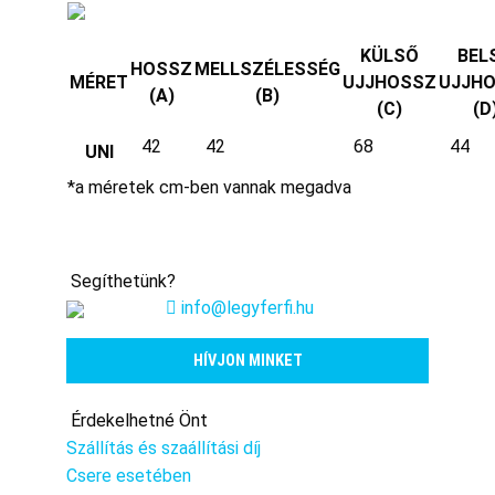
KÜLSŐ
BEL
HOSSZ
MELLSZÉLESSÉG
MÉRET
UJJHOSSZ
UJJH
(A)
(B)
(C)
(D
42
42
68
44
UNI
*a méretek cm-ben vannak megadva
Segíthetünk?
info@legyferfi.hu
HÍVJON MINKET
Érdekelhetné Önt
Szállítás és szaállítási díj
Csere esetében