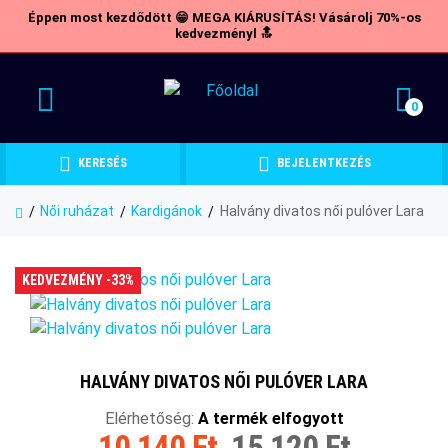
Éppen most kezdődött 😁 MEGA KIÁRUSÍTÁS! Vásárolj 70%-os
kedvezményl 🔝
0
KERESÉS
BEJELENTKEZÉS
Női ruházat
Kardigánok
Halvány divatos női pulóver Lara
KEDVEZMÉNY -33%
HALVÁNY DIVATOS NŐI PULÓVER LARA
Elérhetőség:
A termék elfogyott
10 140 Ft
15 120 Ft