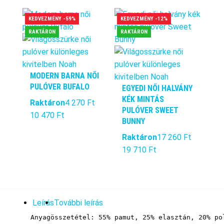
KEDVEZMÉNY -59%
KEDVEZMÉNY -12%
RAKTÁRON
RAKTÁRON
MODERN BARNA NŐI
PULÓVER BUFALO
EGYEDI NŐI HALVÁNY
KÉK MINTÁS
Raktáron
4 270 Ft
PULÓVER SWEET
10 470 Ft
BUNNY
Raktáron
17 260 Ft
19 710 Ft
Leírás
További leírás
Anyagösszetétel: 55% pamut, 25% elasztán, 20% po