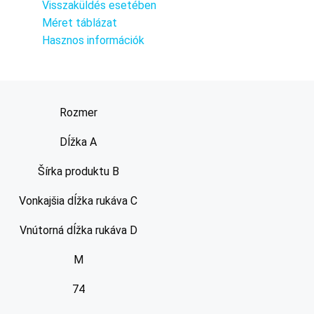
Visszaküldés esetében
Méret táblázat
Hasznos információk
Rozmer
Dĺžka A
Šírka produktu B
Vonkajšia dĺžka rukáva C
Vnútorná dĺžka rukáva D
M
74