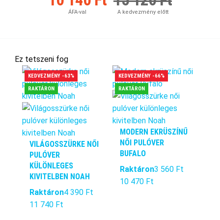
ÁFA-val
A kedvezmény előtt
Ez tetszeni fog
KEDVEZMÉNY -63%
KEDVEZMÉNY -66%
RAKTÁRON
RAKTÁRON
MODERN EKRÜSZÍNŰ
NŐI PULÓVER
VILÁGOSSZÜRKE NŐI
BUFALO
PULÓVER
KÜLÖNLEGES
Raktáron
3 560 Ft
KIVITELBEN NOAH
10 470 Ft
Raktáron
4 390 Ft
11 740 Ft