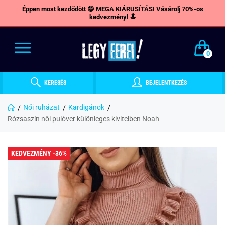
Éppen most kezdődött 😁 MEGA KIÁRUSÍTÁS! Vásárolj 70%-os
kedvezményl 🔝
0
KERESÉS
BEJELENTKEZÉS
Női ruházat
Kardigánok
Rózsaszín női pulóver különleges kivitelben Noah
KEDVEZMÉNY -36%