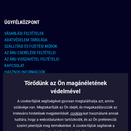
ÜGYFÉLKÖZPONT
VÁSARLÁSI FELTÉTELEK
ADATVÉDELEM TÁROLÁSA
SZÁLLÍTÁSI ÉS FIZETÉSI MÓDOK
AZ ÁRU CSERÉLÉSE FELTÉTELEI
AZ ÁRU VISSZAVÉTEL FELTÉTELEI
KAPCSOLAT
HASZNOS INFORMÁCIÓK
Törődünk az Ön magánéletének
KAPCSOLAT
védelmével
E-MAIL CÍM:
info@legyferfi.hu
A cookie-fájlok segítségével gyorsan megtalálhatja azt, amire
szüksége van. Megtakarítják az Ön idejét, és megakadályozzák az
FONTOS INFORMÁCIÓK
irreleváns hirdetések megjelenítését.
cookies
-kat használunk annak
tudtára, hogy a weboldalunkon tartózkodik, és az Ön preferenciái
RÓLUNK
szerint jelenítjük meg termékeinket. A cookie-fájlok segítenek a
BLOG