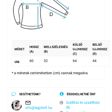
KÜLSŐ
BELSŐ
HOSSZ
MELLSZÉLESSÉG
MÉRET
UJJHOSSZ
UJJHOSSZ
(A)
(B)
(C)
(D)
60
32
64
44
UNI
* a méretek centiméterben (cm) vannak megadva
SEGÍTHETÜNK?
ÉRDEKELHETNÉ ÖNT
Szállítás és szaállítási
díj
info@legyferfi.hu