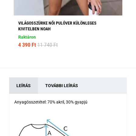
VILÁGOSSZÜRKE NŐI PULÓVER KÜLÖNLEGES
MO
KIVITELBEN NOAH
Ra
Raktáron
3 
4 390 Ft
11 740 Ft
LEÍRÁS
TOVÁBBI LEÍRÁS
Anyagösszetétel: 70% akril, 30% gyapjú