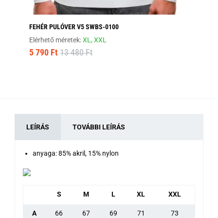
FEHÉR PULÓVER V5 SWBS-0100
SÖ
Elérhető méretek:
XL,
XXL
Elé
5 790 Ft
13 480 Ft
15
LEÍRÁS
TOVÁBBI LEÍRÁS
anyaga: 85% akril, 15% nylon
S
M
L
XL
XXL
A
66
67
69
71
73