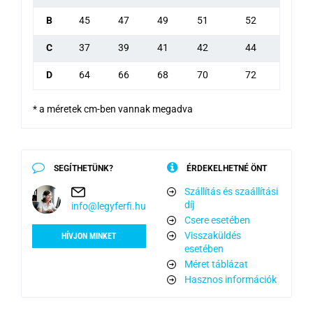
B
45
47
49
51
52
C
37
39
41
42
44
D
64
66
68
70
72
* a méretek cm-ben vannak megadva
SEGÍTHETÜNK?
ÉRDEKELHETNÉ ÖNT
Szállítás és szaállítási
díj
info@legyferfi.hu
Csere esetében
Visszaküldés
HÍVJON MINKET
esetében
Méret táblázat
Hasznos információk