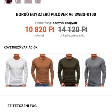
BORDÓ EGYSZERŰ PULÓVER V6 SWBS-0100
Elérhetőség:
A termék elfogyott
10 820 Ft
14 120 Ft
ÁFA-val
A kedvezmény előtt
KÖVETKEZŐ VARIÁCIÓK
EZ TETSZENI FOG