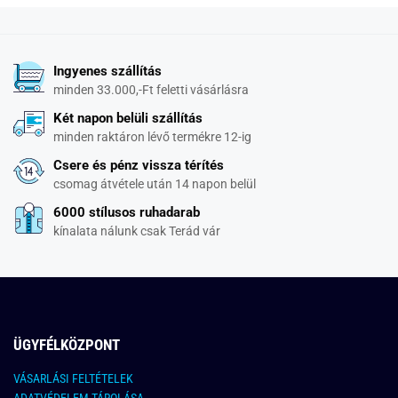
Ingyenes szállítás
minden 33.000,-Ft feletti vásárlásra
Két napon belüli szállítás
minden raktáron lévő termékre 12-ig
Csere és pénz vissza térítés
csomag átvétele után 14 napon belül
6000 stílusos ruhadarab
kínalata nálunk csak Terád vár
ÜGYFÉLKÖZPONT
VÁSARLÁSI FELTÉTELEK
ADATVÉDELEM TÁROLÁSA