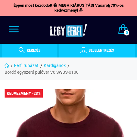
Éppen most kezdődött 😁 MEGA KIÁRUSÍTÁS! Vásárolj 70%-os
kedvezményl 🔝
0
KERESÉS
BEJELENTKEZÉS
Férfi ruházat
Kardigánok
Bordó egyszerű pulóver V6 SWBS-0100
KEDVEZMÉNY -23%