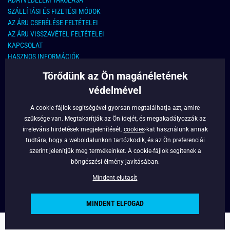
SZÁLLÍTÁSI ÉS FIZETÉSI MÓDOK
AZ ÁRU CSERÉLÉSE FELTÉTELEI
AZ ÁRU VISSZAVÉTEL FELTÉTELEI
KAPCSOLAT
HASZNOS INFORMÁCIÓK
Törődünk az Ön magánéletének
KAPCSOLAT
védelmével
E-MAIL CÍM:
info@legyferfi.hu
A cookie-fájlok segítségével gyorsan megtalálhatja azt, amire
szüksége van. Megtakarítják az Ön idejét, és megakadályozzák az
FONTOS INFORMÁCIÓK
irreleváns hirdetések megjelenítését.
cookies
-kat használunk annak
tudtára, hogy a weboldalunkon tartózkodik, és az Ön preferenciái
RÓLUNK
szerint jelenítjük meg termékeinket. A cookie-fájlok segítenek a
BLOG
böngészési élmény javításában.
FACEBOOK
Mindent elutasít
MINDENT ELFOGAD
Copyright © 2022 - Legyferfi.hu