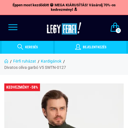
Éppen most kezdődött 😁 MEGA KIÁRUSÍTÁS! Vásárolj 70%-os
kedvezményl 🔝
0
KERESÉS
BEJELENTKEZÉS
Férfi ruházat
Kardigánok
Divatos olíva garbó V5 SWTN-0127
KEDVEZMÉNY -58%