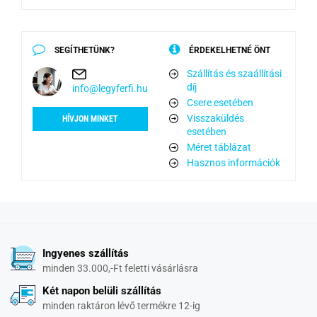
SEGÍTHETÜNK?
ÉRDEKELHETNÉ ÖNT
Szállítás és szaállítási
díj
info@legyferfi.hu
Csere esetében
Visszaküldés
HÍVJON MINKET
esetében
Méret táblázat
Hasznos információk
Ingyenes szállítás
minden 33.000,-Ft feletti vásárlásra
Két napon belüli szállítás
minden raktáron lévő termékre 12-ig