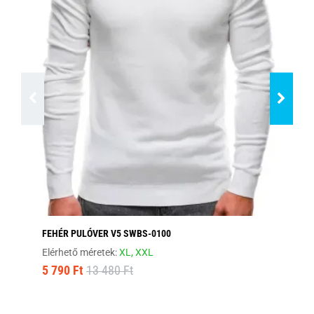
FEHÉR PULÓVER V5 SWBS-0100
SÖ
Elérhető méretek:
XL,
XXL
Elé
5 790 Ft
13 480 Ft
15