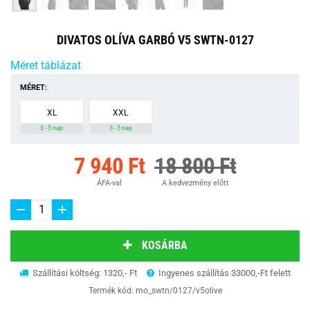
DIVATOS OLÍVA GARBÓ V5 SWTN-0127
Méret táblázat
MÉRET:
XL
XXL
3 - 5 nap
3 - 5 nap
7 940 Ft
18 800 Ft
ÁFA-val
A kedvezmény előtt
KOSÁRBA
Szállítási költség: 1320,- Ft
Ingyenes szállítás 33000,-Ft felett
Termék kód:
mo_swtn/0127/v5olive