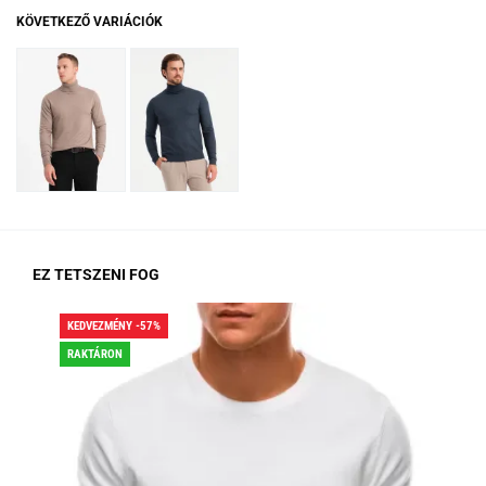
KÖVETKEZŐ VARIÁCIÓK
EZ TETSZENI FOG
KEDVEZMÉNY -57%
KED
RAKTÁRON
RA