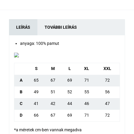
LEÍRÁS
TOVÁBBI LEÍRÁS
anyaga: 100% pamut
S
M
L
XL
XXL
A
65
67
69
71
72
B
49
51
52
55
56
C
41
42
44
46
47
D
66
67
69
71
72
*a méretek cm-ben vannak megadva