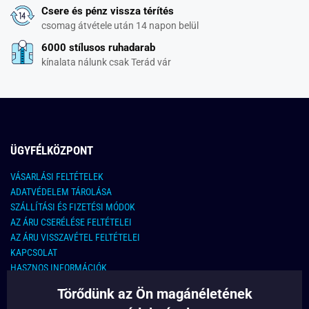
Csere és pénz vissza térítés
csomag átvétele után 14 napon belül
6000 stílusos ruhadarab
kínalata nálunk csak Terád vár
ÜGYFÉLKÖZPONT
VÁSARLÁSI FELTÉTELEK
ADATVÉDELEM TÁROLÁSA
SZÁLLÍTÁSI ÉS FIZETÉSI MÓDOK
AZ ÁRU CSERÉLÉSE FELTÉTELEI
AZ ÁRU VISSZAVÉTEL FELTÉTELEI
KAPCSOLAT
HASZNOS INFORMÁCIÓK
Törődünk az Ön magánéletének
KAPCSOLAT