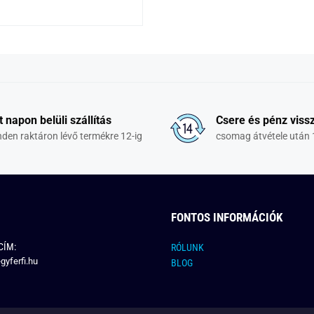
t napon belüli szállítás
Csere és pénz vissz
den raktáron lévő termékre 12-ig
csomag átvétele után 
FONTOS INFORMÁCIÓK
CÍM:
RÓLUNK
gyferfi.hu
BLOG