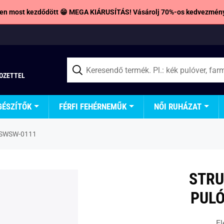
en most kezdődött 😁 MEGA KIÁRUSÍTÁS! Vásárolj 70%-os kedvezmény
TOZETTEL
GÉSZÍTŐK
FÉRFI FEHÉRNEMŰK
NŐI RUHÁZAT
1 SWSW-0111
STRU
PULÓ
El