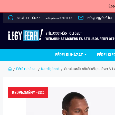
Épp
SEGÍTHETÜNK?
info@legyferfi.hu
hétfő-péntek 8:00-12:00
STÍLUSOS FÉRFI ÖLTÖZET
WEBÁRUHÁZ MODERN ÉS STÍLUSOS FÉRFI ÖL
FÉRFI RUHÁZAT
FÉRFI KIE
Férfi ruházat
Kardigánok
Strukturált sötétkék pulóver V
KEDVEZMÉNY -33%