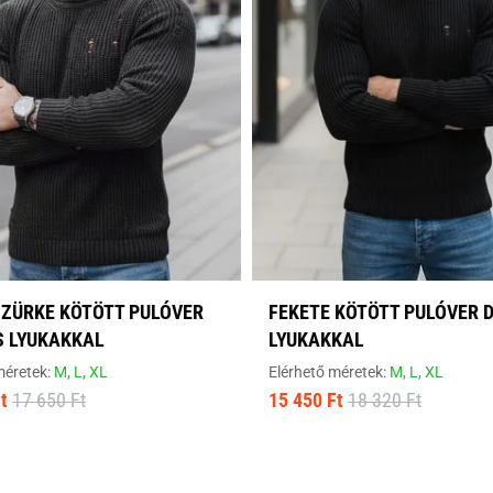
SZÜRKE KÖTÖTT PULÓVER
FEKETE KÖTÖTT PULÓVER 
S LYUKAKKAL
LYUKAKKAL
méretek:
M,
L,
XL
Elérhető méretek:
M,
L,
XL
t
17 650 Ft
15 450 Ft
18 320 Ft