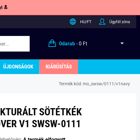
l 🔝
HU/FT
Ügyfél zóna
0
darab
-
0 Ft
ÚJDONSÁGOK
KIÁRÚSÍTÁS
Termék kód:
mo_swsw/0111/v1navy
KTURÁLT SÖTÉTKÉK
VER V1 SWSW-0111
érhetőség:
A termék elfogyott