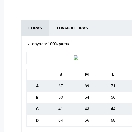
LEÍRÁS
TOVÁBBI LEÍRÁS
anyaga: 100% pamut
S
M
L
A
67
69
71
B
53
54
56
C
41
43
44
D
64
66
68