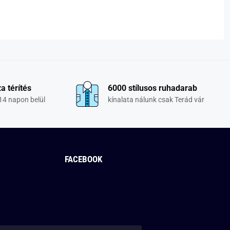
a térítés
6000 stílusos ruhadarab
14 napon belül
kínalata nálunk csak Terád vár
FACEBOOK