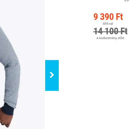
9 390 Ft
ÁFA-val
14 100 Ft
A kedvezmény előtt