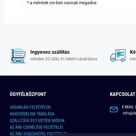
* a méretek cm-ben vannak megadva
Ingyenes szállítás
Ké
minden 33.000,-Ft feletti vásárlásra
min
ÜGYFÉLKÖZPONT
KAPCSOLAT
E-MAIL 
VÁSARLÁSI FELTÉTELEK
info@le
ADATVÉDELEM TÁROLÁSA
SZÁLLÍTÁSI ÉS FIZETÉSI MÓDOK
AZ ÁRU CSERÉLÉSE FELTÉTELEI
AZ ÁRU VISSZAVÉTEL FELTÉTELEI