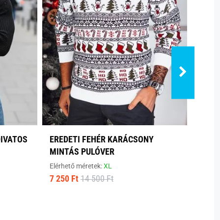
DIVATOS
EREDETI FEHÉR KARÁCSONY
HAGY
MINTÁS PULÓVER
PULÓ
V10 
Elérhető méretek:
XL
7 250 Ft
14 500 Ft
Elérhe
9 640