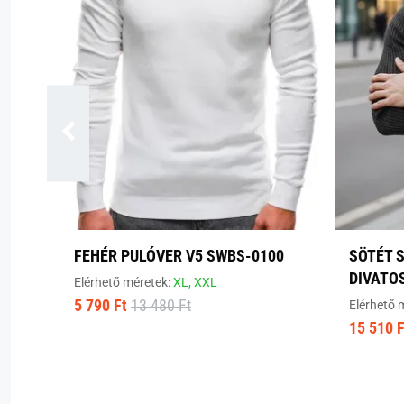
FEHÉR PULÓVER V5 SWBS-0100
SÖTÉT 
DIVATO
Elérhető méretek:
XL,
XXL
5 790 Ft
13 480 Ft
Elérhető 
15 510 F