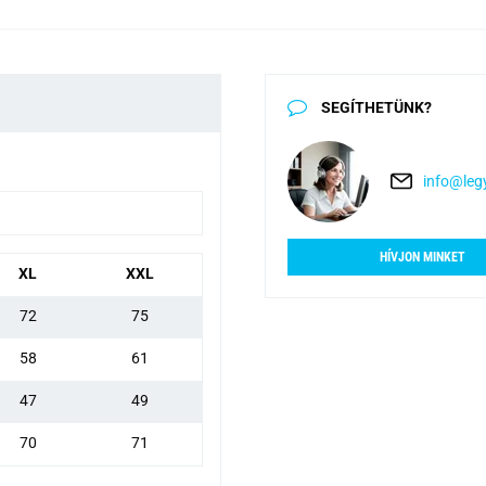
SEGÍTHETÜNK?
info@legy
HÍVJON MINKET
XL
XXL
72
75
58
61
47
49
70
71