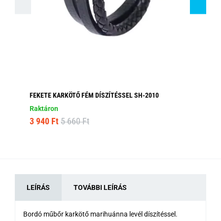
FEKETE KARKÖTŐ FÉM DÍSZÍTÉSSEL SH-2010
FÉ
Raktáron
Ra
3 940 Ft
5 660 Ft
4 
LEÍRÁS
TOVÁBBI LEÍRÁS
Bordó műbőr karkötő marihuánna levél díszítéssel.