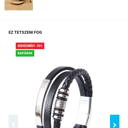
EZ TETSZENI FOG
KEDVEZMÉNY -30%
KED
RAKTÁRON
RA