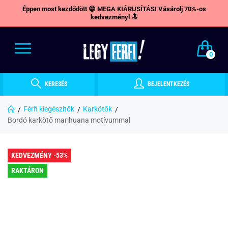
Éppen most kezdődött 😁 MEGA KIÁRUSÍTÁS! Vásárolj 70%-os
kedvezményl 🔝
0
KERESÉS
BEJELENTKEZÉS
Férfi kiegészítők
Karkötők
Bordó karkötő marihuana motívummal
KEDVEZMÉNY -53%
RAKTÁRON