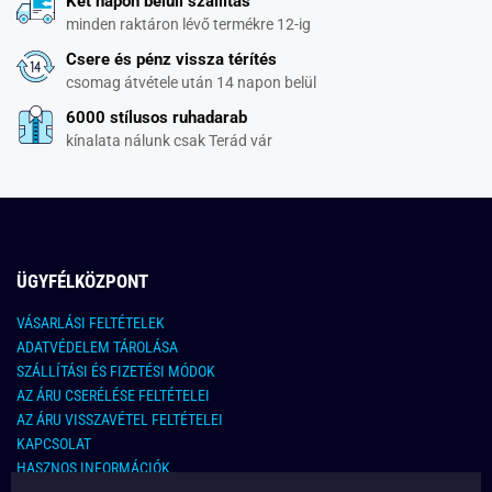
Két napon belüli szállítás
minden raktáron lévő termékre 12-ig
Csere és pénz vissza térítés
csomag átvétele után 14 napon belül
6000 stílusos ruhadarab
kínalata nálunk csak Terád vár
ÜGYFÉLKÖZPONT
VÁSARLÁSI FELTÉTELEK
ADATVÉDELEM TÁROLÁSA
SZÁLLÍTÁSI ÉS FIZETÉSI MÓDOK
AZ ÁRU CSERÉLÉSE FELTÉTELEI
AZ ÁRU VISSZAVÉTEL FELTÉTELEI
KAPCSOLAT
HASZNOS INFORMÁCIÓK