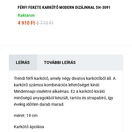
FÉRFI FEKETE KARKÖTŐ MODERN DIZÁJNNAL SH-3091
BA
Raktáron
Ra
4 910 Ft
6 710 Ft
1 
LEÍRÁS
TOVÁBBI LEÍRÁS
Trendi férfi karkötő, amely négy divatos karkötőből áll. A
karkötő számos kombinációs lehetőséget kínál.
Mindennapi viseletre alkalmas. Ez a karkötő kiváló
minőségű anyagokból készült, tartós és strapabíró, így
évekig időtlen darab marad.
méret: 19 cm
Karkötő ápolása