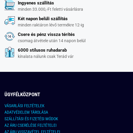
Ingyenes szállítás
minden 33.000,-Ft feletti vásárlásra
Két napon belüli szállítás
minden raktáron lévő termékre 12-ig
Csere és pénz vissza térítés
csomag átvétele után 14 napon belül
6000 stílusos ruhadarab
kínalata nálunk csak Terád vár
ÜGYFÉLKÖZPONT
VÁSARLÁSI FELTÉTELEK
ADATVÉDELEM TÁROLÁSA
SZÁLLÍTÁSI ÉS FIZETÉSI MÓDOK
AZ ÁRU CSERÉLÉSE FELTÉTELEI
AZ ÁRU VISSZAVÉTEL FELTÉTELEI