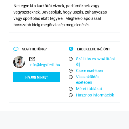
Ne tegye ki a karkötőt víznek, parfümöknek vagy
vegyszereknek. Javasoljuk, hogy úszás, zuhanyozás
vagy sportolás előtt tegye el. Megfelelő ápolással
hosszabb ideig megőrzi szép megjelenését.
SEGÍTHETÜNK?
ÉRDEKELHETNÉ ÖNT
Szállítás és szaállítási
díj
info@legyferfi.hu
Csere esetében
Visszaküldés
HÍVJON MINKET
esetében
Méret táblázat
Hasznos információk