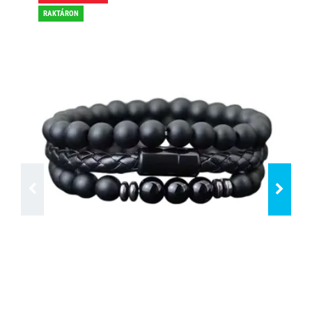
RAKTÁRON
RA