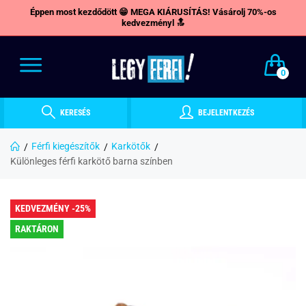
Éppen most kezdődött 😁 MEGA KIÁRUSÍTÁS! Vásárolj 70%-os
kedvezményl 🔝
0
KERESÉS
BEJELENTKEZÉS
Férfi kiegészítők
Karkötők
Különleges férfi karkötő barna színben
KEDVEZMÉNY -25%
RAKTÁRON