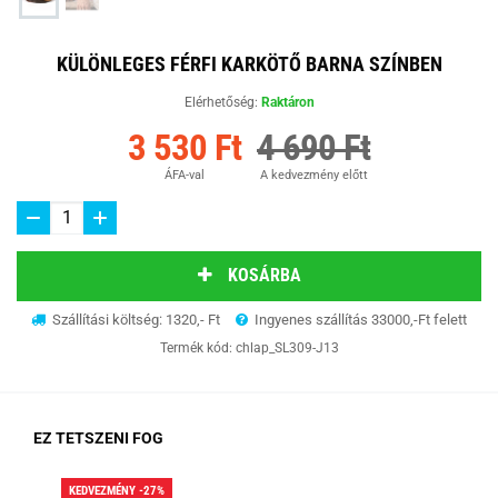
KÜLÖNLEGES FÉRFI KARKÖTŐ BARNA SZÍNBEN
Elérhetőség:
Raktáron
3 530 Ft
4 690 Ft
ÁFA-val
A kedvezmény előtt
KOSÁRBA
Szállítási költség: 1320,- Ft
Ingyenes szállítás 33000,-Ft felett
Termék kód:
chlap_SL309-J13
EZ TETSZENI FOG
KEDVEZMÉNY -27%
KED