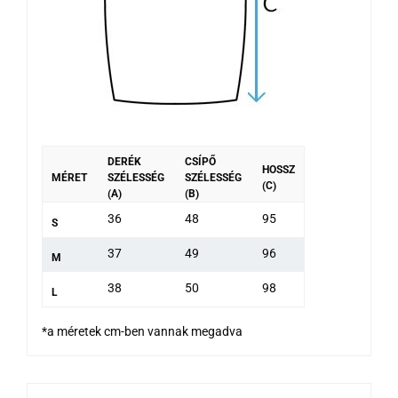
DERÉK
CSÍPŐ
HOSSZ
MÉRET
SZÉLESSÉG
SZÉLESSÉG
(C)
(A)
(B)
36
48
95
S
37
49
96
M
38
50
98
L
*a méretek cm-ben vannak megadva