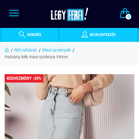
0
KERESÉS
BEJELENTKEZÉS
Női ruházat
Maxi szoknyák
Halvány kék maxi szoknya Virton
KEDVEZMÉNY -30%