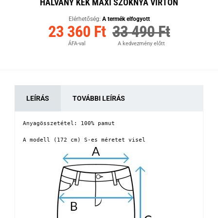
HALVÁNY KÉK MAXI SZOKNYA VIRTON
Elérhetőség:
A termék elfogyott
23 360 Ft
33 490 Ft
ÁFA-val
A kedvezmény előtt
LEÍRÁS
TOVÁBBI LEÍRÁS
Anyagösszetétel: 100% pamut

A modell (172 cm) S-es méretet visel