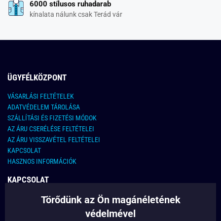
6000 stílusos ruhadarab
kínalata nálunk csak Terád vár
ÜGYFÉLKÖZPONT
VÁSARLÁSI FELTÉTELEK
ADATVÉDELEM TÁROLÁSA
SZÁLLÍTÁSI ÉS FIZETÉSI MÓDOK
AZ ÁRU CSERÉLÉSE FELTÉTELEI
AZ ÁRU VISSZAVÉTEL FELTÉTELEI
KAPCSOLAT
HASZNOS INFORMÁCIÓK
KAPCSOLAT
Törődünk az Ön magánéletének
E-MAIL CÍM:
info@legyferfi.hu
védelmével