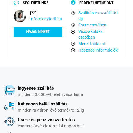
SEGÍTHETÜNK?
ÉRDEKELHETNÉ ÖNT
Szállítás és szaállítási
díj
info@legyferfi.hu
Csere esetében
Visszaküldés
HÍVJON MINKET
esetében
Méret táblázat
Hasznos információk
Ingyenes szállítás
minden 33.000,-Ft feletti vásárlásra
Két napon belüli szállítás
minden raktáron lévő termékre 12-ig
Csere és pénz vissza térítés
csomag átvétele után 14 napon belül