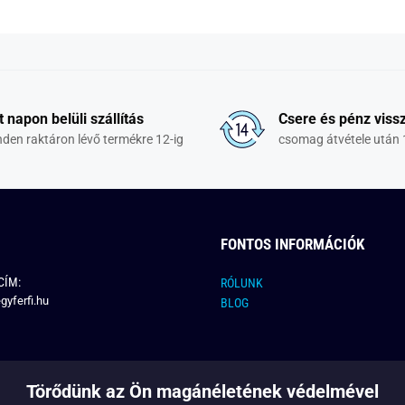
t napon belüli szállítás
Csere és pénz vissz
den raktáron lévő termékre 12-ig
csomag átvétele után 
FONTOS INFORMÁCIÓK
CÍM:
RÓLUNK
gyferfi.hu
BLOG
Törődünk az Ön magánéletének védelmével