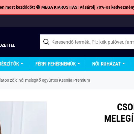
en most kezdődött 😁 MEGA KIÁRUSÍTÁS! Vásárolj 70%-os kedvezmény
TOZETTEL
GÉSZÍTŐK
FÉRFI FEHÉRNEMŰK
NŐI RUHÁZAT
atos zöld női melegítő együttes Kseniia Premium
CSO
MELEGÍ