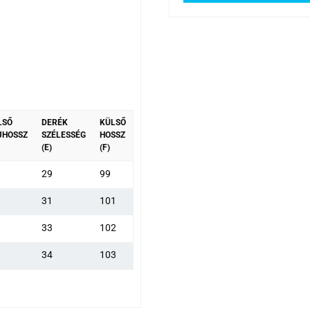
LSŐ
DERÉK
KÜLSŐ
JHOSSZ
SZÉLESSÉG
HOSSZ
(E)
(F)
29
99
31
101
33
102
34
103