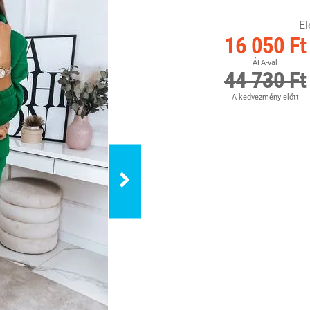
El
16 050 Ft
ÁFA-val
44 730 Ft
A kedvezmény előtt