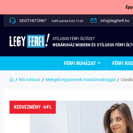
Épp
SEGÍTHETÜNK?
info@legyferfi.hu
hétfő-péntek 8:00-12:00
STÍLUSOS FÉRFI ÖLTÖZET
WEBÁRUHÁZ MODERN ÉS STÍLUSOS FÉRFI ÖL
FÉRFI RUHÁZAT
FÉRFI KIE
Női ruházat
Melegítő együttesek hosszúnadrággal
Csodál
KEDVEZMÉNY -64%