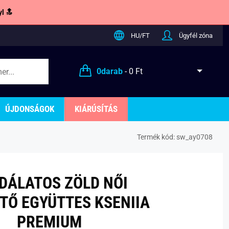
l 🔝
HU/FT
Ügyfél zóna
0
darab
-
0 Ft
ÚJDONSÁGOK
KIÁRÚSÍTÁS
Termék kód:
sw_ay0708
DÁLATOS ZÖLD NŐI
TŐ EGYÜTTES KSENIIA
PREMIUM