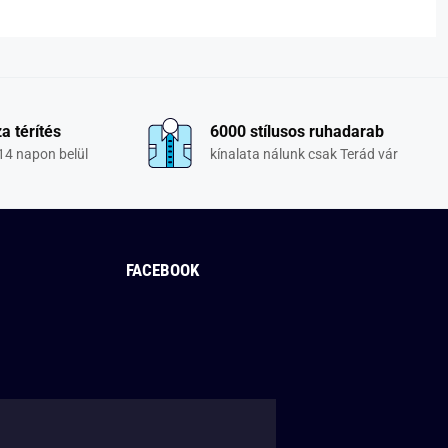
a térítés
6000 stílusos ruhadarab
14 napon belül
kínalata nálunk csak Terád vár
FACEBOOK