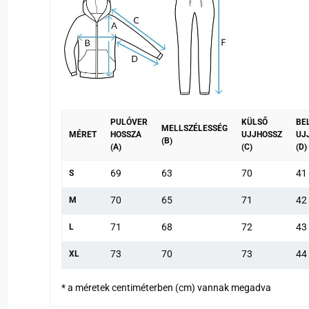
PULÓVER
KÜLSŐ
BE
MELLSZÉLESSÉG
MÉRET
HOSSZA
UJJHOSSZ
UJ
(B)
(A)
(C)
(D)
69
63
70
41
S
70
65
71
42
M
71
68
72
43
L
73
70
73
44
XL
* a méretek centiméterben (cm) vannak megadva