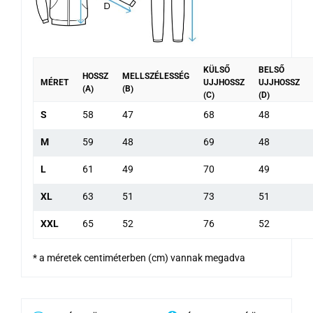
KÜLSŐ
BELSŐ
HOSSZ
MELLSZÉLESSÉG
MÉRET
UJJHOSSZ
UJJHOSSZ
(A)
(B)
(C)
(D)
S
58
47
68
48
M
59
48
69
48
L
61
49
70
49
XL
63
51
73
51
XXL
65
52
76
52
* a méretek centiméterben (cm) vannak megadva