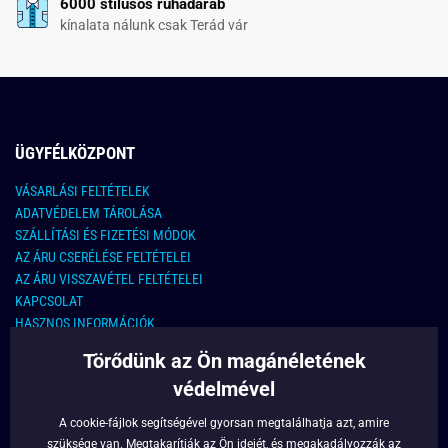
6000 stílusos ruhadarab
kínalata nálunk csak Terád vár
ÜGYFÉLKÖZPONT
VÁSARLÁSI FELTÉTELEK
ADATVÉDELEM TÁROLÁSA
SZÁLLÍTÁSI ÉS FIZETÉSI MÓDOK
AZ ÁRU CSERÉLÉSE FELTÉTELEI
AZ ÁRU VISSZAVÉTEL FELTÉTELEI
KAPCSOLAT
HASZNOS INFORMÁCIÓK
Törődünk az Ön magánéletének
KAPCSOLAT
védelmével
E-MAIL CÍM:
info@legyferfi.hu
A cookie-fájlok segítségével gyorsan megtalálhatja azt, amire
szüksége van. Megtakarítják az Ön idejét, és megakadályozzák az