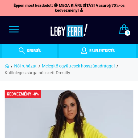
Éppen most kezdődött 😁 MEGA KIÁRUSÍTÁS! Vásárolj 70%-os
kedvezményl 🔝
0
KERESÉS
BEJELENTKEZÉS
Női ruházat
Melegítő együttesek hosszúnadrággal
Különleges sárga női szett Dreslilly
KEDVEZMÉNY -8%