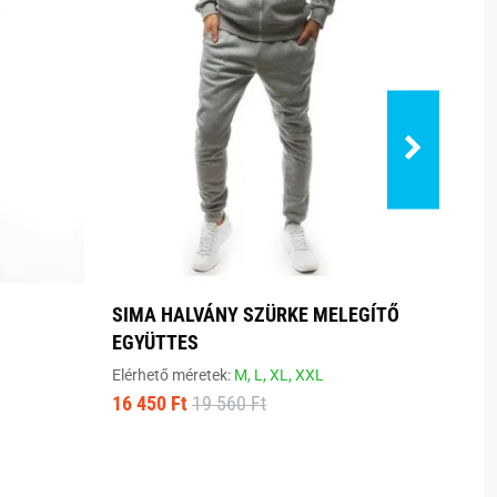
SIMA HALVÁNY SZÜRKE MELEGÍTŐ
BÉLÉ
EGYÜTTES
FEKE
Elérhető méretek:
M,
L,
XL,
XXL
Elérhe
16 450 Ft
19 560 Ft
16 41