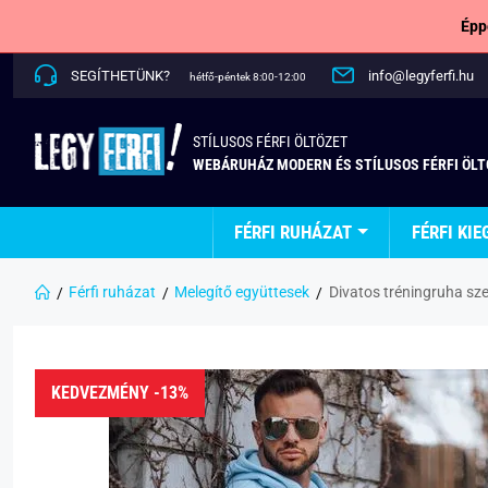
Épp
SEGÍTHETÜNK?
info@legyferfi.hu
hétfő-péntek 8:00-12:00
STÍLUSOS FÉRFI ÖLTÖZET
WEBÁRUHÁZ MODERN ÉS STÍLUSOS FÉRFI ÖL
FÉRFI RUHÁZAT
FÉRFI KIE
Férfi ruházat
Melegítő együttesek
Divatos tréningruha sze
KEDVEZMÉNY -13%