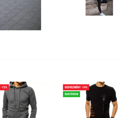
 -12%
KEDVEZMÉNY -14%
RAKTÁRON