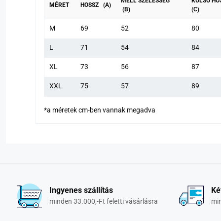
MELL SZÉLESSÉG
KÜLSŐ HO
MÉRET
HOSSZ (A)
(B)
(C)
M
69
52
80
L
71
54
84
XL
73
56
87
XXL
75
57
89
*a méretek cm-ben vannak megadva
Ingyenes szállítás
Ké
minden 33.000,-Ft feletti vásárlásra
min