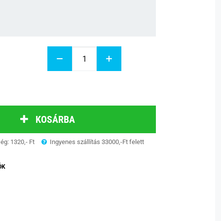
KOSÁRBA
ség: 1320,- Ft
Ingyenes szállítás 33000,-Ft felett
ÓK