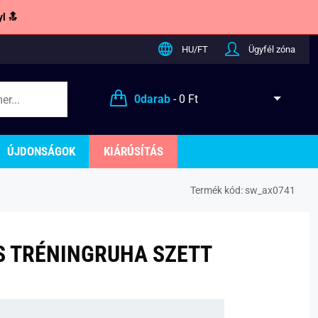
l 🔝
HU/FT
Ügyfél zóna
0
darab
-
0 Ft
ÚJDONSÁGOK
KIÁRÚSÍTÁS
Termék kód:
sw_ax0741
S TRÉNINGRUHA SZETT