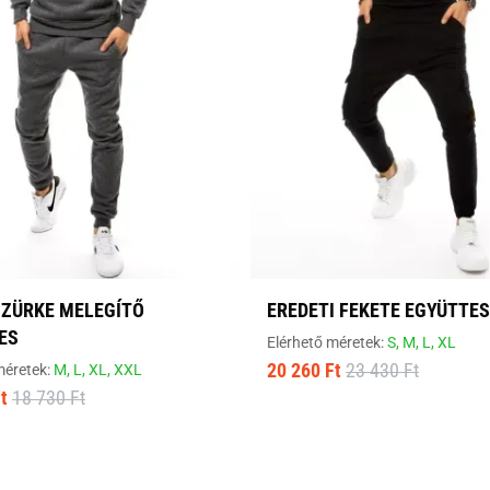
SZÜRKE MELEGÍTŐ
EREDETI FEKETE EGYÜTTES
ES
Elérhető méretek:
S,
M,
L,
XL
20 260 Ft
23 430 Ft
méretek:
M,
L,
XL,
XXL
t
18 730 Ft