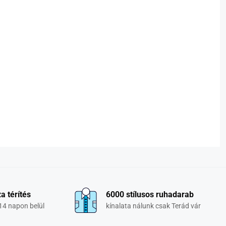
a térítés
6000 stílusos ruhadarab
14 napon belül
kínalata nálunk csak Terád vár