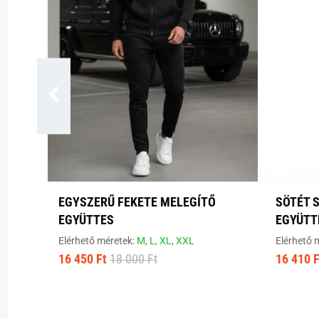
EGYSZERŰ FEKETE MELEGÍTŐ
SÖTÉT 
EGYÜTTES
EGYÜTT
Elérhető méretek:
M,
L,
XL,
XXL
Elérhető 
16 450 Ft
18 000 Ft
16 410 F