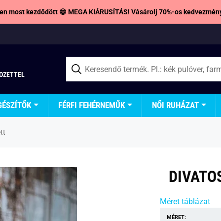
en most kezdődött 😁 MEGA KIÁRUSÍTÁS! Vásárolj 70%-os kedvezmény
TOZETTEL
GÉSZÍTŐK
FÉRFI FEHÉRNEMŰK
NŐI RUHÁZAT
tt
DIVATO
Méret táblázat
MÉRET: