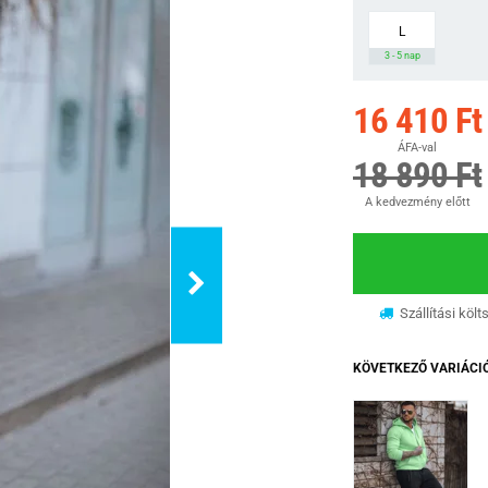
L
3 - 5 nap
16 410 Ft
ÁFA-val
18 890 Ft
A kedvezmény előtt
Szállítási költ
KÖVETKEZŐ VARIÁCI