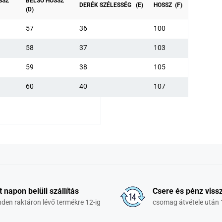
SSZ
BELSŐ HOSSZ
DERÉK SZÉLESSÉG (E)
HOSSZ (F)
(D)
57
36
100
58
37
103
59
38
105
60
40
107
t napon belüli szállítás
Csere és pénz vissz
den raktáron lévő termékre 12-ig
csomag átvétele után 