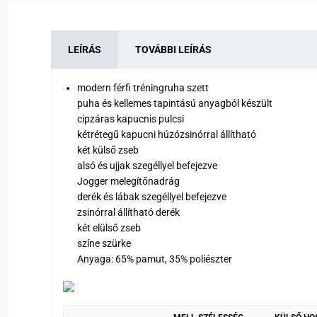
LEÍRÁS
TOVÁBBI LEÍRÁS
modern férfi tréningruha szett
puha és kellemes tapintású anyagból készült
cipzáras kapucnis pulcsi
kétrétegű kapucni húzózsinórral állítható
két külső zseb
alsó és ujjak szegéllyel befejezve
Jogger melegítőnadrág
derék és lábak szegéllyel befejezve
zsinórral állítható derék
két elülső zseb
színe szürke
Anyaga: 65% pamut, 35% poliészter