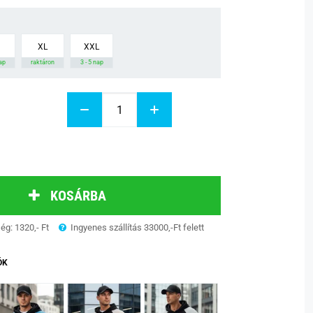
XL
XXL
nap
raktáron
3 - 5 nap
KOSÁRBA
ség: 1320,- Ft
Ingyenes szállítás 33000,-Ft felett
ÓK