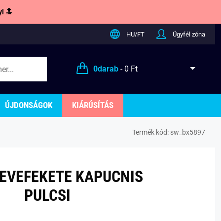
l 🔝
HU/FT
Ügyfél zóna
0
darab
-
0 Ft
ÚJDONSÁGOK
KIÁRÚSÍTÁS
Termék kód:
sw_bx5897
TEVEFEKETE KAPUCNIS
PULCSI