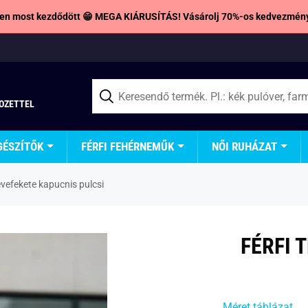
en most kezdődött 😁 MEGA KIÁRUSÍTÁS! Vásárolj 70%-os kedvezmény
TOZETTEL
GÉSZÍTŐK
FÉRFI FEHÉRNEMŰK
NŐI RUHÁZAT
evefekete kapucnis pulcsi
FÉRFI 
Méret táblázat