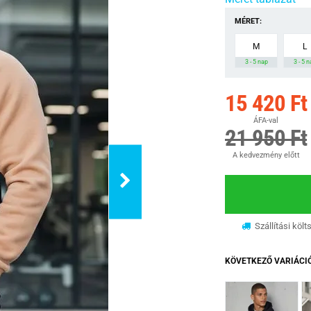
MÉRET:
M
L
3 - 5 nap
3 - 5 
15 420 Ft
ÁFA-val
21 950 Ft
A kedvezmény előtt
Szállítási költ
KÖVETKEZŐ VARIÁCI