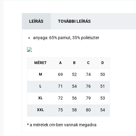
LEÍRÁS
TOVÁBBI LEÍRÁS
anyaga: 65% pamut, 35% poliészter
MÉRET
A
B
C
D
69
52
74
50
M
71
54
76
51
L
72
56
79
53
XL
75
58
80
54
XXL
* a méretek cm-ben vannak megadva