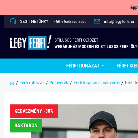
Épp
SEGÍTHETÜNK?
info@legyferfi.hu
hétfő-péntek 8:00-12:00
STÍLUSOS FÉRFI ÖLTÖZET
WEBÁRUHÁZ MODERN ÉS STÍLUSOS FÉRFI ÖL
FÉRFI RUHÁZAT
FÉRFI KIE
Férfi ruházat
Pulóverek
Férfi kapucnis pulóverek
Férfi t
KEDVEZMÉNY -30%
RAKTÁRON