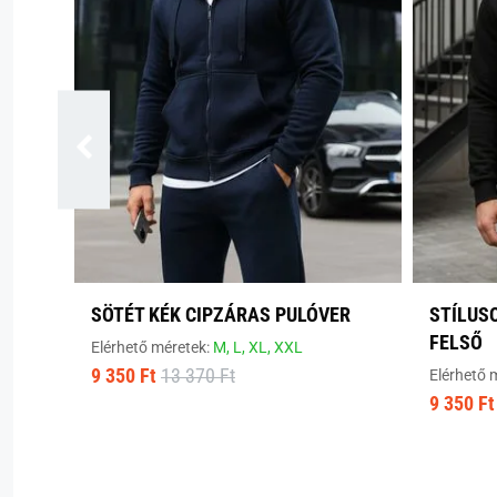
SÖTÉT KÉK CIPZÁRAS PULÓVER
STÍLUS
FELSŐ
Elérhető méretek:
M,
L,
XL,
XXL
9 350 Ft
13 370 Ft
Elérhető 
9 350 Ft