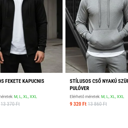
OS FEKETE KAPUCNIS
STÍLUSOS CSŐ NYAKÚ SZÜ
PULÓVER
méretek:
M,
L,
XL,
XXL
Elérhető méretek:
M,
L,
XL,
XXL
13 370 Ft
9 320 Ft
13 860 Ft