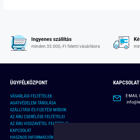
Ingyenes szállítás
Ké
minden 33.000,-Ft feletti vásárlásra
min
ÜGYFÉLKÖZPONT
KAPCSOLAT
E-MAIL 
VÁSARLÁSI FELTÉTELEK
info@le
ADATVÉDELEM TÁROLÁSA
SZÁLLÍTÁSI ÉS FIZETÉSI MÓDOK
AZ ÁRU CSERÉLÉSE FELTÉTELEI
AZ ÁRU VISSZAVÉTEL FELTÉTELEI
KAPCSOLAT
HASZNOS INFORMÁCIÓK