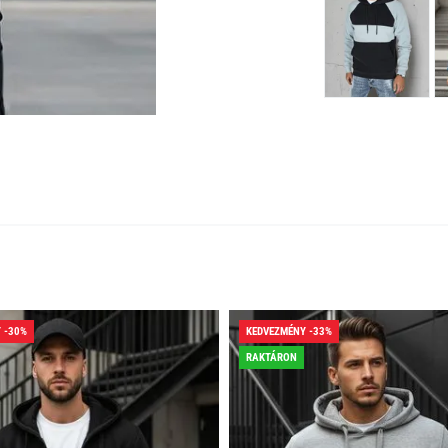
 -30%
KEDVEZMÉNY -33%
RAKTÁRON