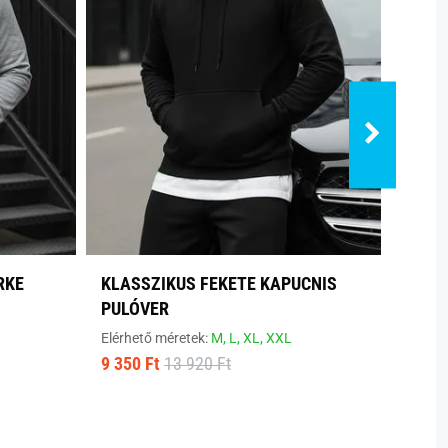
RKE
KLASSZIKUS FEKETE KAPUCNIS
SZEN
PULÓVER
PULÓ
Elérhető méretek:
M,
L,
XL,
XXL
Elérhe
9 350 Ft
13 920 Ft
9 350