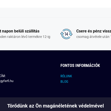
t napon belüli szállítás
Csere és pénz vissz
den raktáron lévő termékre 12-ig
csomag átvétele után 
FONTOS INFORMÁCIÓK
CÍM:
RÓLUNK
gyferfi.hu
BLOG
Törődünk az Ön magánéletének védelmével