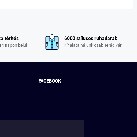
a térítés
6000 stílusos ruhadarab
14 napon belül
kínalata nálunk csak Terád vár
FACEBOOK