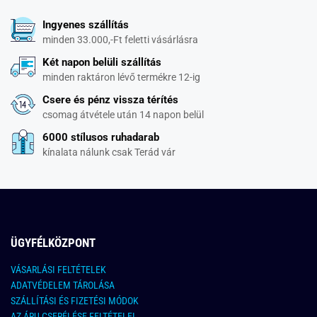
Ingyenes szállítás
minden 33.000,-Ft feletti vásárlásra
Két napon belüli szállítás
minden raktáron lévő termékre 12-ig
Csere és pénz vissza térítés
csomag átvétele után 14 napon belül
6000 stílusos ruhadarab
kínalata nálunk csak Terád vár
ÜGYFÉLKÖZPONT
VÁSARLÁSI FELTÉTELEK
ADATVÉDELEM TÁROLÁSA
SZÁLLÍTÁSI ÉS FIZETÉSI MÓDOK
AZ ÁRU CSERÉLÉSE FELTÉTELEI