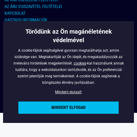
AZ ÁRU VISSZAVÉTEL FELTÉTELEI
KAPCSOLAT
HASZNOS INFORMÁCIÓK
Törődünk az Ön magánéletének
KAPCSOLAT
védelmével
E-MAIL CÍM:
info@legyferfi.hu
A cookie-fájlok segítségével gyorsan megtalálhatja azt, amire
szüksége van. Megtakarítják az Ön idejét, és megakadályozzák az
FONTOS INFORMÁCIÓK
irreleváns hirdetések megjelenítését.
cookies
-kat használunk annak
tudtára, hogy a weboldalunkon tartózkodik, és az Ön preferenciái
RÓLUNK
szerint jelenítjük meg termékeinket. A cookie-fájlok segítenek a
BLOG
böngészési élmény javításában.
FACEBOOK
Mindent elutasít
MINDENT ELFOGAD
Copyright © 2022 - Legyferfi.hu
Powered by
Simplia.cz
.