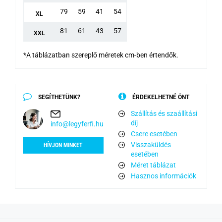
79
59
41
54
XL
81
61
43
57
XXL
*A táblázatban szereplő méretek cm-ben értendők.
SEGÍTHETÜNK?
ÉRDEKELHETNÉ ÖNT
Szállítás és szaállítási
díj
info@legyferfi.hu
Csere esetében
Visszaküldés
HÍVJON MINKET
esetében
Méret táblázat
Hasznos információk