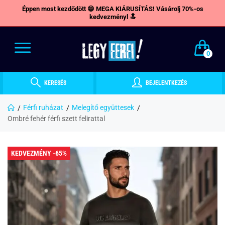
Éppen most kezdődött 😁 MEGA KIÁRUSÍTÁS! Vásárolj 70%-os
kedvezményl 🔝
0
KERESÉS
BEJELENTKEZÉS
Férfi ruházat
Melegítő együttesek
Ombré fehér férfi szett felirattal
KEDVEZMÉNY -65%