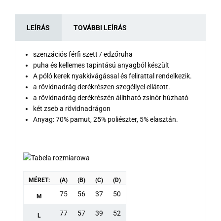
LEÍRÁS
TOVÁBBI LEÍRÁS
szenzációs férfi szett / edzőruha
puha és kellemes tapintású anyagból készült
A póló kerek nyakkivágással és felirattal rendelkezik.
a rövidnadrág derékrészen szegéllyel ellátott.
a rövidnadrág derékrészén állítható zsinór húzható
két zseb a rövidnadrágon
Anyag: 70% pamut, 25% poliészter, 5% elasztán.
MÉRET:
(A)
(B)
(C)
(D)
75
56
37
50
M
77
57
39
52
L