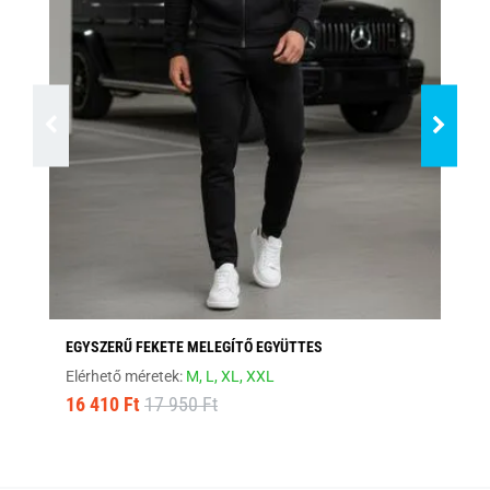
EGYSZERŰ FEKETE MELEGÍTŐ EGYÜTTES
SÖ
Elérhető méretek:
M,
L,
XL,
XXL
Elé
16 410 Ft
17 950 Ft
16