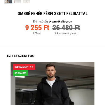
OMBRÉ FEHÉR FÉRFI SZETT FELIRATTAL
Elérhetőség:
A termék elfogyott
9 255 Ft
26 480 Ft
ÁFA-val
A kedvezmény előtt
EZ TETSZENI FOG
KEDVEZMÉNY -9%
KED
RAKTÁRON
RA