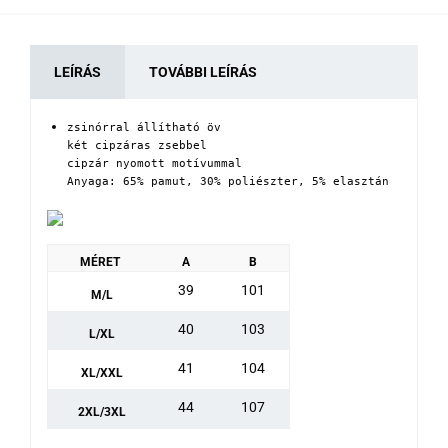
LEÍRÁS
TOVÁBBI LEÍRÁS
zsinórral állítható öv

két cipzáras zsebbel

cipzár nyomott motívummal

Anyaga: 65% pamut, 30% poliészter, 5% elasztán
MÉRET
A
B
39
101
M/L
40
103
L/XL
41
104
XL/XXL
44
107
2XL/3XL