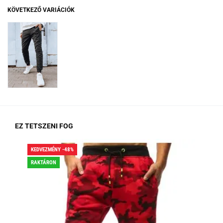
KÖVETKEZŐ VARIÁCIÓK
EZ TETSZENI FOG
KEDVEZMÉNY -48%
KED
RAKTÁRON
RA