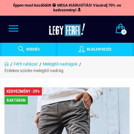
Éppen most kezdődött 😁 MEGA KIÁRUSÍTÁS! Vásárolj 70%-os
kedvezményl 🔝
0
KERESÉS
BEJELENTKEZÉS
Férfi ruházat
Melegítő nadrágok
Érdekes szürke melegítő nadrág
KEDVEZMÉNY -29%
RAKTÁRON