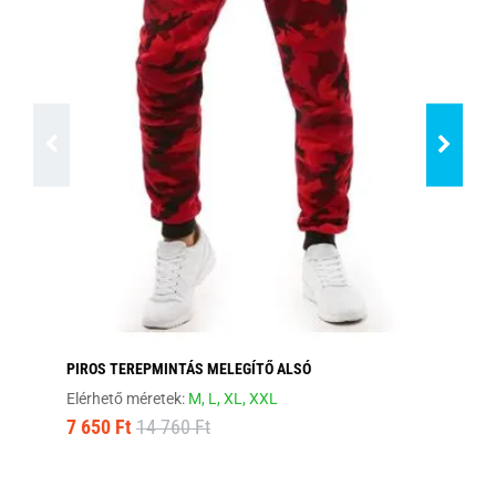
PIROS TEREPMINTÁS MELEGÍTŐ ALSÓ
FA
Elérhető méretek:
M,
L,
XL,
XXL
Elé
7 650 Ft
14 760 Ft
7 