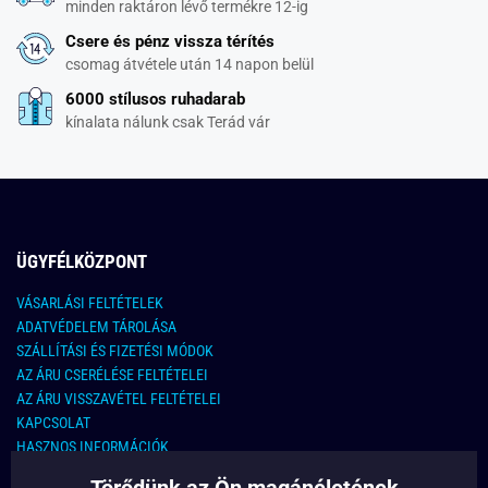
minden raktáron lévő termékre 12-ig
Csere és pénz vissza térítés
csomag átvétele után 14 napon belül
6000 stílusos ruhadarab
kínalata nálunk csak Terád vár
ÜGYFÉLKÖZPONT
VÁSARLÁSI FELTÉTELEK
ADATVÉDELEM TÁROLÁSA
SZÁLLÍTÁSI ÉS FIZETÉSI MÓDOK
AZ ÁRU CSERÉLÉSE FELTÉTELEI
AZ ÁRU VISSZAVÉTEL FELTÉTELEI
KAPCSOLAT
HASZNOS INFORMÁCIÓK
Törődünk az Ön magánéletének
KAPCSOLAT