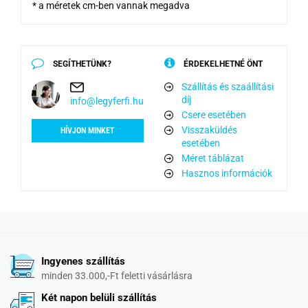
* a méretek cm-ben vannak megadva
SEGÍTHETÜNK?
ÉRDEKELHETNÉ ÖNT
Szállítás és szaállítási
díj
info@legyferfi.hu
Csere esetében
Visszaküldés
HÍVJON MINKET
esetében
Méret táblázat
Hasznos információk
Ingyenes szállítás
minden 33.000,-Ft feletti vásárlásra
Két napon belüli szállítás