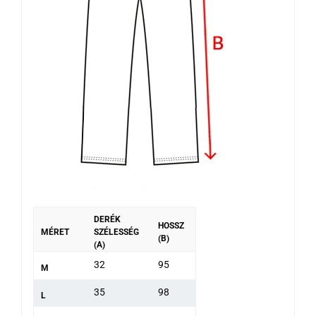
DERÉK
HOSSZ
MÉRET
SZÉLESSÉG
(B)
(A)
32
95
M
35
98
L