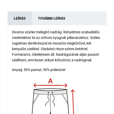
LEÍRÁS
TOVÁBBI LEÍRÁS
Divatos szürke melegítő nadrág. Kényelmes szabadidős
viseletekhez és az otthoni nyugodt pillanatokhoz. Széles
rugalmas derékrésszel és mutatós megkötővel, két
benyulós zsebbel. Oladalsó része színes betéttel.
Formatartó, tökéletesen áll. Nadrágszárak alján passzé
található, ami lezser stílust kölcsönöz a nadrágnak.
Anyag: 50% pamut, 50% polieszter