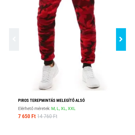
PIROS TEREPMINTÁS MELEGÍTŐ ALSÓ
FA
Elérhető méretek:
M,
L,
XL,
XXL
Elé
7 650 Ft
14 760 Ft
7 