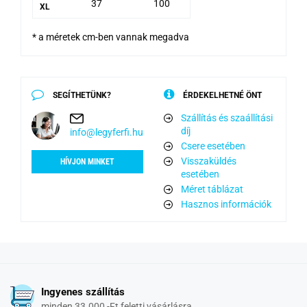
37
100
XL
* a méretek cm-ben vannak megadva
SEGÍTHETÜNK?
ÉRDEKELHETNÉ ÖNT
Szállítás és szaállítási
díj
info@legyferfi.hu
Csere esetében
Visszaküldés
HÍVJON MINKET
esetében
Méret táblázat
Hasznos információk
Ingyenes szállítás
minden 33.000,-Ft feletti vásárlásra