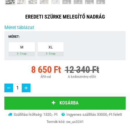
EREDETI SZÜRKE MELEGÍTŐ NADRÁG
Méret táblázat
MÉRET:
M
XL
3 - 5 nap
3 - 5 nap
8 650 Ft
12 340 Ft
ÁFA-val
A kedvezmény előtt
KOSÁRBA
Szállítási költség: 1320,- Ft
Ingyenes szállítás 33000,-Ft felett
Termék kód:
sw_ux3241