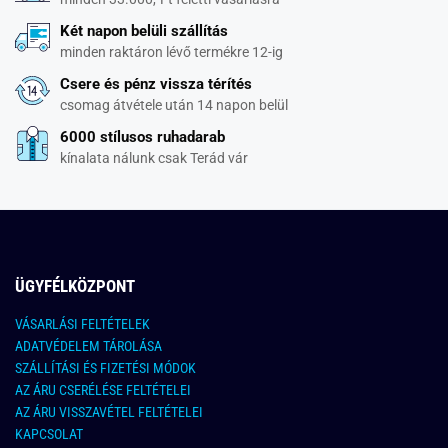
Két napon belüli szállítás
minden raktáron lévő termékre 12-ig
Csere és pénz vissza térítés
csomag átvétele után 14 napon belül
6000 stílusos ruhadarab
kínalata nálunk csak Terád vár
ÜGYFÉLKÖZPONT
VÁSARLÁSI FELTÉTELEK
ADATVÉDELEM TÁROLÁSA
SZÁLLÍTÁSI ÉS FIZETÉSI MÓDOK
AZ ÁRU CSERÉLÉSE FELTÉTELEI
AZ ÁRU VISSZAVÉTEL FELTÉTELEI
KAPCSOLAT