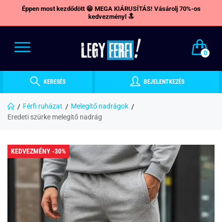
Éppen most kezdődött 😁 MEGA KIÁRUSÍTÁS! Vásárolj 70%-os
kedvezményl 🔝
0
KERESÉS
BEJELENTKEZÉS
Férfi ruházat
Melegítő nadrágok
Eredeti szürke melegítő nadrág
KEDVEZMÉNY -30%