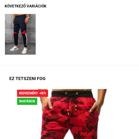
KÖVETKEZŐ VARIÁCIÓK
EZ TETSZENI FOG
KEDVEZMÉNY -48%
KED
RAKTÁRON
RA