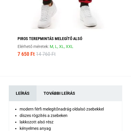
PIROS TEREPMINTÁS MELEGÍTŐ ALSÓ
FA
Elérhető méretek:
M,
L,
XL,
XXL
Elé
7 650 Ft
14 760 Ft
7 
LEÍRÁS
TOVÁBBI LEÍRÁS
modern férfi melegítőnadrág oldalsó zsebekkel
díszes rögzítés a zsebeken
lakkozott alsó rész
kényelmes anyag