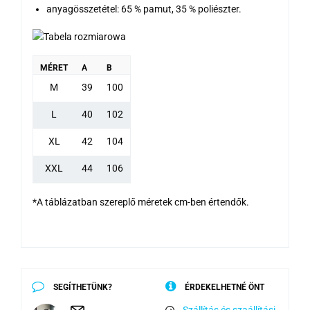
anyagösszetétel: 65 % pamut, 35 % poliészter.
MÉRET
A
B
M
39
100
L
40
102
XL
42
104
XXL
44
106
*A táblázatban szereplő méretek cm-ben értendők.
SEGÍTHETÜNK?
ÉRDEKELHETNÉ ÖNT
Szállítás és szaállítási