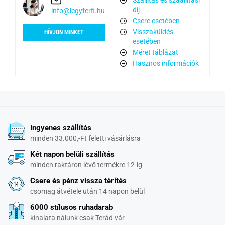
díj
info@legyferfi.hu
Csere esetében
Visszaküldés
HÍVJON MINKET
esetében
Méret táblázat
Hasznos információk
Ingyenes szállítás
minden 33.000,-Ft feletti vásárlásra
Két napon belüli szállítás
minden raktáron lévő termékre 12-ig
Csere és pénz vissza térítés
csomag átvétele után 14 napon belül
6000 stílusos ruhadarab
kínalata nálunk csak Terád vár