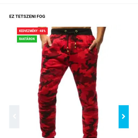
EZ TETSZENI FOG
KEDVEZMÉNY -48%
KED
RAKTÁRON
RA