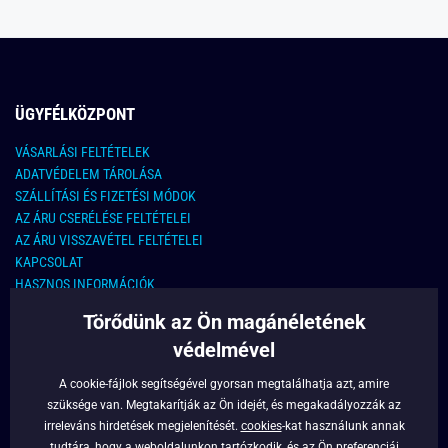
ÜGYFÉLKÖZPONT
VÁSARLÁSI FELTÉTELEK
ADATVÉDELEM TÁROLÁSA
SZÁLLÍTÁSI ÉS FIZETÉSI MÓDOK
AZ ÁRU CSERÉLÉSE FELTÉTELEI
AZ ÁRU VISSZAVÉTEL FELTÉTELEI
KAPCSOLAT
HASZNOS INFORMÁCIÓK
Törődünk az Ön magánéletének
KAPCSOLAT
védelmével
E-MAIL CÍM:
info@legyferfi.hu
A cookie-fájlok segítségével gyorsan megtalálhatja azt, amire
szüksége van. Megtakarítják az Ön idejét, és megakadályozzák az
FONTOS INFORMÁCIÓK
irreleváns hirdetések megjelenítését.
cookies
-kat használunk annak
tudtára, hogy a weboldalunkon tartózkodik, és az Ön preferenciái