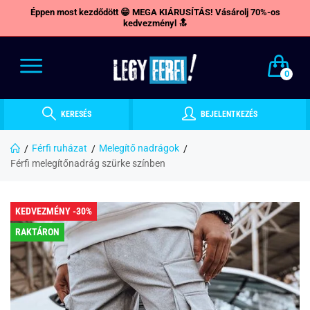
Éppen most kezdődött 😁 MEGA KIÁRUSÍTÁS! Vásárolj 70%-os
kedvezményl 🔝
0
KERESÉS
BEJELENTKEZÉS
Férfi ruházat
Melegítő nadrágok
Férfi melegítőnadrág szürke színben
KEDVEZMÉNY -30%
RAKTÁRON