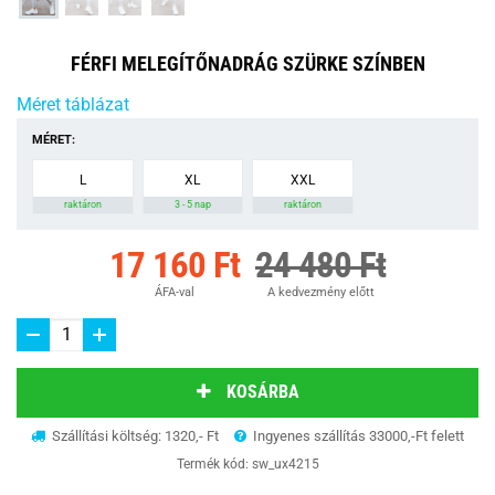
FÉRFI MELEGÍTŐNADRÁG SZÜRKE SZÍNBEN
Méret táblázat
MÉRET:
L
XL
XXL
raktáron
3 - 5 nap
raktáron
17 160 Ft
24 480 Ft
ÁFA-val
A kedvezmény előtt
KOSÁRBA
Szállítási költség: 1320,- Ft
Ingyenes szállítás 33000,-Ft felett
Termék kód:
sw_ux4215