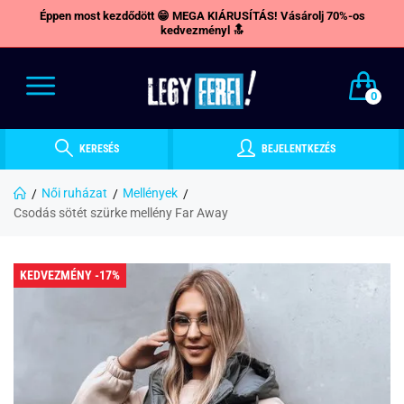
Éppen most kezdődött 😁 MEGA KIÁRUSÍTÁS! Vásárolj 70%-os
kedvezményl 🔝
0
KERESÉS
BEJELENTKEZÉS
Női ruházat
Mellények
Csodás sötét szürke mellény Far Away
KEDVEZMÉNY -17%