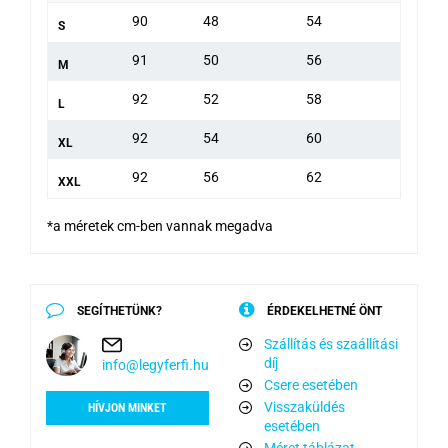
90
48
54
S
91
50
56
M
92
52
58
L
92
54
60
XL
92
56
62
XXL
*a méretek cm-ben vannak megadva
SEGÍTHETÜNK?
ÉRDEKELHETNÉ ÖNT
Szállítás és szaállítási
díj
info@legyferfi.hu
Csere esetében
Visszaküldés
HÍVJON MINKET
esetében
Méret táblázat