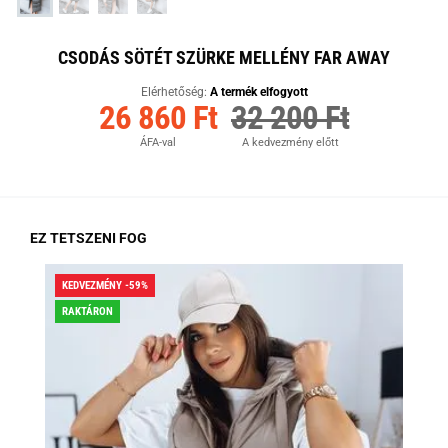
CSODÁS SÖTÉT SZÜRKE MELLÉNY FAR AWAY
Elérhetőség:
A termék elfogyott
26 860 Ft
32 200 Ft
ÁFA-val
A kedvezmény előtt
EZ TETSZENI FOG
KEDVEZMÉNY -59%
KED
RAKTÁRON
RA