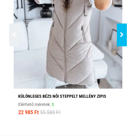
KÜLÖNLEGES BÉZS NŐI STEPPELT MELLÉNY ZIPIS
TR
Elérhető méretek:
S
Elé
22 985 Ft
55 580 Ft
14