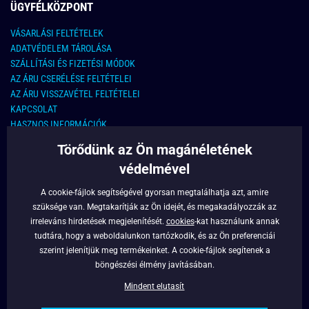
ÜGYFÉLKÖZPONT
VÁSARLÁSI FELTÉTELEK
ADATVÉDELEM TÁROLÁSA
SZÁLLÍTÁSI ÉS FIZETÉSI MÓDOK
AZ ÁRU CSERÉLÉSE FELTÉTELEI
AZ ÁRU VISSZAVÉTEL FELTÉTELEI
KAPCSOLAT
HASZNOS INFORMÁCIÓK
Törődünk az Ön magánéletének
KAPCSOLAT
védelmével
E-MAIL CÍM:
info@legyferfi.hu
A cookie-fájlok segítségével gyorsan megtalálhatja azt, amire
szüksége van. Megtakarítják az Ön idejét, és megakadályozzák az
FONTOS INFORMÁCIÓK
irreleváns hirdetések megjelenítését.
cookies
-kat használunk annak
tudtára, hogy a weboldalunkon tartózkodik, és az Ön preferenciái
RÓLUNK
szerint jelenítjük meg termékeinket. A cookie-fájlok segítenek a
BLOG
böngészési élmény javításában.
FACEBOOK
Mindent elutasít