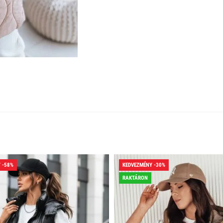
 -58%
KEDVEZMÉNY -30%
RAKTÁRON