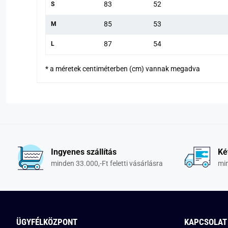
83
52
S
85
53
M
87
54
L
* a méretek centiméterben (cm) vannak megadva
Ingyenes szállítás
Ké
minden 33.000,-Ft feletti vásárlásra
min
ÜGYFÉLKÖZPONT
KAPCSOLAT