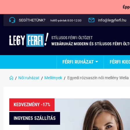
Épp
SEGÍTHETÜNK?
info@legyferfi.hu
hétfő-péntek 8:00-12:00
STÍLUSOS FÉRFI ÖLTÖZET
WEBÁRUHÁZ MODERN ÉS STÍLUSOS FÉRFI ÖL
FÉRFI RUHÁZAT
FÉRFI KIE
Női ruházat
Mellények
Egyedi rózsaszín női mellény Welia
KEDVEZMÉNY -17%
INGYENES SZÁLLÍTÁS