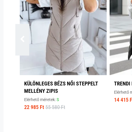
KÜLÖNLEGES BÉZS NŐI STEPPELT
TRENDI
MELLÉNY ZIPIS
Elérhető 
14 415 F
Elérhető méretek:
S
22 985 Ft
55 580 Ft