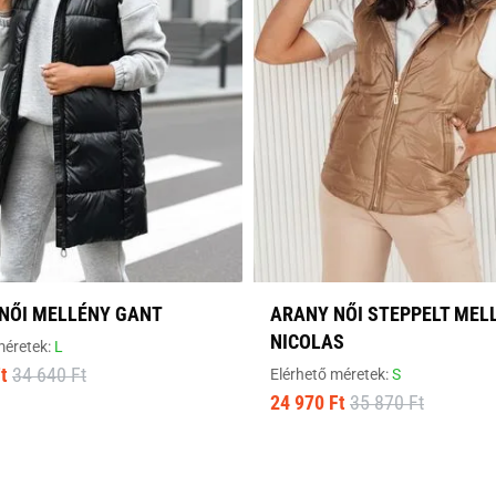
 NŐI MELLÉNY GANT
ARANY NŐI STEPPELT MEL
NICOLAS
méretek:
L
t
34 640 Ft
Elérhető méretek:
S
24 970 Ft
35 870 Ft