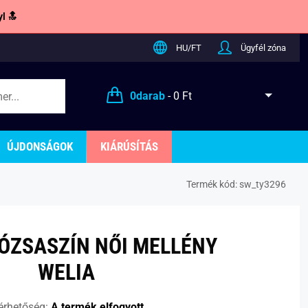
l 🔝
HU/FT
Ügyfél zóna
0
darab
-
0 Ft
ÚJDONSÁGOK
KIÁRÚSÍTÁS
Termék kód:
sw_ty3296
RÓZSASZÍN NŐI MELLÉNY
WELIA
érhetőség:
A termék elfogyott