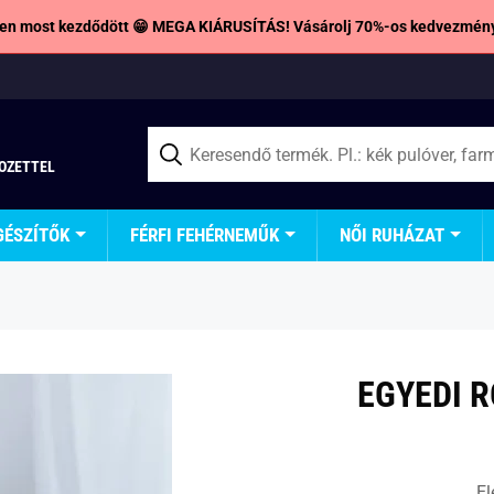
en most kezdődött 😁 MEGA KIÁRUSÍTÁS! Vásárolj 70%-os kedvezmény
TOZETTEL
GÉSZÍTŐK
FÉRFI FEHÉRNEMŰK
NŐI RUHÁZAT
EGYEDI 
El