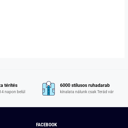
a térítés
6000 stílusos ruhadarab
14 napon belül
kínalata nálunk csak Terád vár
FACEBOOK