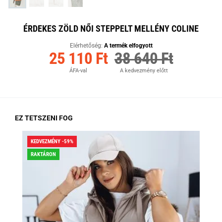
ÉRDEKES ZÖLD NŐI STEPPELT MELLÉNY COLINE
Elérhetőség:
A termék elfogyott
25 110 Ft
38 640 Ft
ÁFA-val
A kedvezmény előtt
EZ TETSZENI FOG
KEDVEZMÉNY -59%
KED
RAKTÁRON
RA