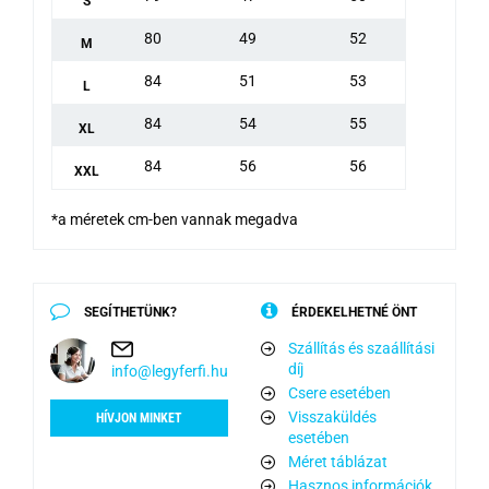
S
80
49
52
M
84
51
53
L
84
54
55
XL
84
56
56
XXL
*a méretek cm-ben vannak megadva
SEGÍTHETÜNK?
ÉRDEKELHETNÉ ÖNT
Szállítás és szaállítási
díj
info@legyferfi.hu
Csere esetében
Visszaküldés
HÍVJON MINKET
esetében
Méret táblázat
Hasznos információk