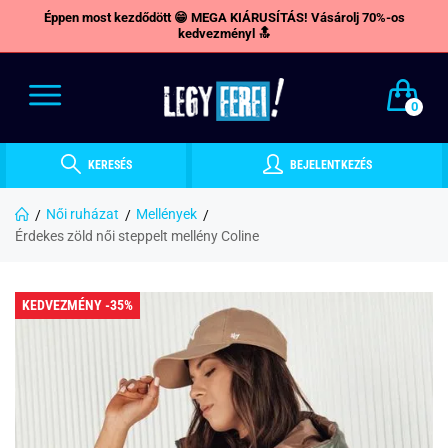
Éppen most kezdődött 😁 MEGA KIÁRUSÍTÁS! Vásárolj 70%-os
kedvezményl 🔝
0
KERESÉS
BEJELENTKEZÉS
Női ruházat
Mellények
Érdekes zöld női steppelt mellény Coline
KEDVEZMÉNY -35%