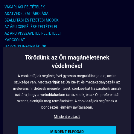
VÁSARLÁSI FELTÉTELEK
ADATVÉDELEM TÁROLÁSA
SZÁLLÍTÁSI ÉS FIZETÉSI MÓDOK
AZ ÁRU CSERÉLÉSE FELTÉTELEI
AZ ÁRU VISSZAVÉTEL FELTÉTELEI
KAPCSOLAT
HASZNOS INFORMÁCIÓK
Törődünk az Ön magánéletének
KAPCSOLAT
védelmével
E-MAIL CÍM:
info@legyferfi.hu
A cookie-fájlok segítségével gyorsan megtalálhatja azt, amire
szüksége van. Megtakarítják az Ön idejét, és megakadályozzák az
FONTOS INFORMÁCIÓK
irreleváns hirdetések megjelenítését.
cookies
-kat használunk annak
tudtára, hogy a weboldalunkon tartózkodik, és az Ön preferenciái
RÓLUNK
szerint jelenítjük meg termékeinket. A cookie-fájlok segítenek a
BLOG
böngészési élmény javításában.
FACEBOOK
Mindent elutasít
MINDENT ELFOGAD