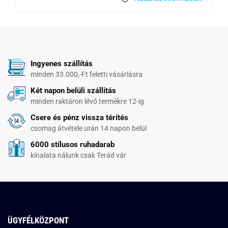
Ingyenes szállítás
minden 33.000,-Ft feletti vásárlásra
Két napon belüli szállítás
minden raktáron lévő termékre 12-ig
Csere és pénz vissza térítés
csomag átvétele után 14 napon belül
6000 stílusos ruhadarab
kínalata nálunk csak Terád vár
ÜGYFÉLKÖZPONT