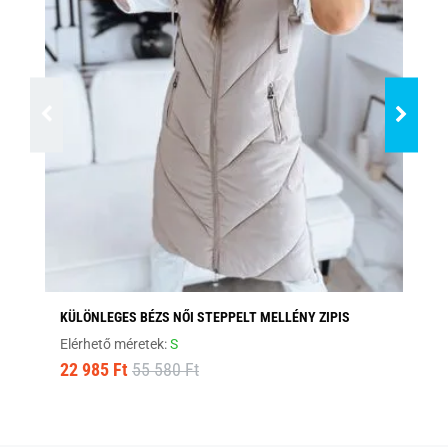
KÜLÖNLEGES BÉZS NŐI STEPPELT MELLÉNY ZIPIS
TR
Elérhető méretek:
S
Elé
22 985 Ft
55 580 Ft
14