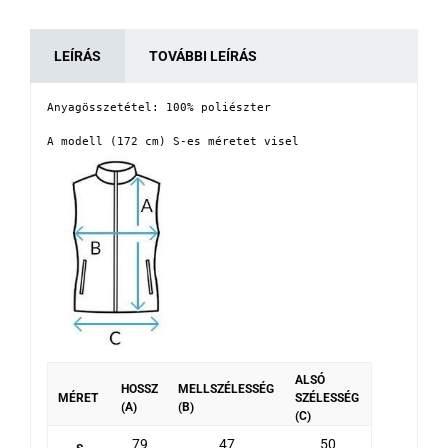
LEÍRÁS
TOVÁBBI LEÍRÁS
Anyagösszetétel: 100% poliészter

A modell (172 cm) S-es méretet visel
ALSÓ
HOSSZ
MELLSZÉLESSÉG
MÉRET
SZÉLESSÉG
(A)
(B)
(C)
79
47
50