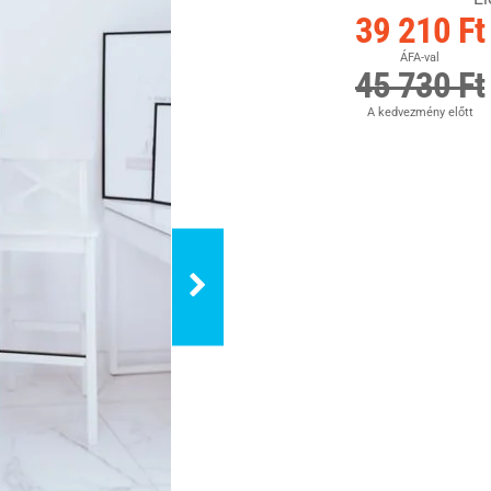
39 210 Ft
ÁFA-val
45 730 Ft
A kedvezmény előtt