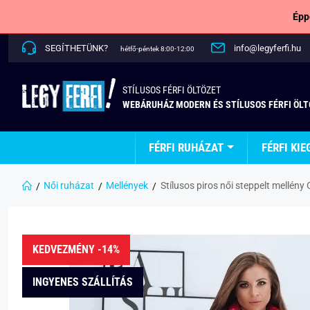
Épp
SEGÍTHETÜNK?
info@legyferfi.hu
hétfő-péntek 8:00-12:00
STÍLUSOS FÉRFI ÖLTÖZET
WEBÁRUHÁZ MODERN ÉS STÍLUSOS FÉRFI ÖL
FÉRFI RUHÁZAT
FÉRFI KIE
Női ruházat
Mellények
Stílusos piros női steppelt mellény 
KEDVEZMÉNY -14%
INGYENES SZÁLLÍTÁS