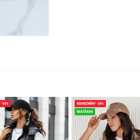
 -58%
KEDVEZMÉNY -30%
RAKTÁRON