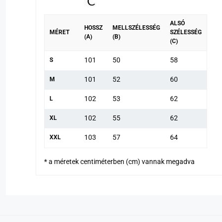
ALSÓ
HOSSZ
MELLSZÉLESSÉG
MÉRET
SZÉLESSÉG
(A)
(B)
(C)
101
50
58
S
101
52
60
M
102
53
62
L
102
55
62
XL
103
57
64
XXL
* a méretek centiméterben (cm) vannak megadva