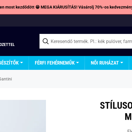
en most kezdődött 😁 MEGA KIÁRUSÍTÁS! Vásárolj 70%-os kedvezmény
TOZETTEL
GÉSZÍTŐK
FÉRFI FEHÉRNEMŰK
NŐI RUHÁZAT
Gantini
STÍLUSO
M
El