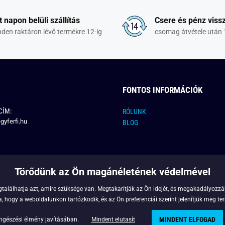
t napon belüli szállítás
Csere és pénz vissz
den raktáron lévő termékre 12-ig
csomag átvétele után 
FONTOS INFORMÁCIÓK
CÍM:
RÓLUNK
gyferfi.hu
BLOG
Törődünk az Ön magánéletének védelmével
találhatja azt, amire szüksége van. Megtakarítják az Ön idejét, és megakadályozzák
 hogy a weboldalunkon tartózkodik, és az Ön preferenciái szerint jelenítjük meg ter
MINDENT ELFOGAD
Copyright © 2022 - Legyferfi.hu
ngészési élmény javításában.
Mindent elutasít