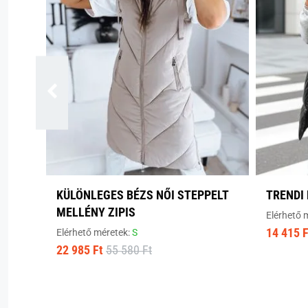
KÜLÖNLEGES BÉZS NŐI STEPPELT
TRENDI
MELLÉNY ZIPIS
Elérhető 
14 415 F
Elérhető méretek:
S
22 985 Ft
55 580 Ft