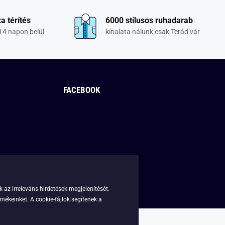
a térítés
6000 stílusos ruhadarab
14 napon belül
kínalata nálunk csak Terád vár
FACEBOOK
 az irreleváns hirdetések megjelenítését.
mékeinket. A cookie-fájlok segítenek a