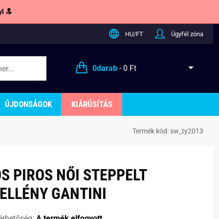
l 🔝
HU/FT
Ügyfél zóna
0
darab
-
0 Ft
ÚJDONSÁGOK
KIÁRÚSÍTÁS
Termék kód:
sw_ty2013
S PIROS NŐI STEPPELT
ELLÉNY GANTINI
érhetőség:
A termék elfogyott