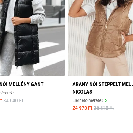
 NŐI MELLÉNY GANT
ARANY NŐI STEPPELT MEL
NICOLAS
méretek:
L
t
34 640 Ft
Elérhető méretek:
S
24 970 Ft
35 870 Ft