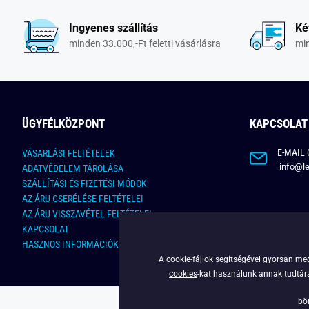
Ingyenes szállítás
Ké
minden 33.000,-Ft feletti vásárlásra
min
ÜGYFÉLKÖZPONT
KAPCSOLAT
E-MAIL 
VÁSARLÁSI FELTÉTELEK
info@le
ADATVÉDELEM TÁROLÁSA
SZÁLLÍTÁSI ÉS FIZETÉSI MÓDOK
AZ ÁRU CSERÉLÉSE FELTÉTELEI
AZ ÁRU VISSZAVÉTEL FELTÉTELEI
KAPCSOLAT
HASZNOS INFORMÁCIÓK
A cookie-fájlok segítségével gyorsan meg
cookies
-kat használunk annak tudtára,
bö