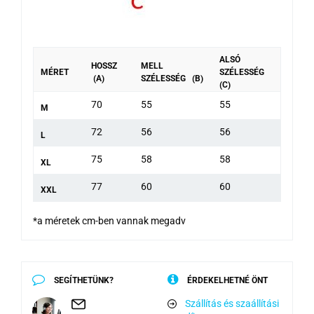
ALSÓ
HOSSZ
MELL
MÉRET
SZÉLESSÉG
(A)
SZÉLESSÉG (B)
(C)
70
55
55
M
72
56
56
L
75
58
58
XL
77
60
60
XXL
*a méretek cm-ben vannak megadv
SEGÍTHETÜNK?
ÉRDEKELHETNÉ ÖNT
Szállítás és szaállítási