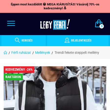
Éppen most kezdődött 😁 MEGA KIÁRUSÍTÁS! Vásárolj 70%-os
kedvezményl 🔝
0
KERESÉS
BEJELENTKEZÉS
Férfi ruházat
Mellények
Trendi fekete steppelt mellény
KEDVEZMÉNY -24%
RAKTÁRON