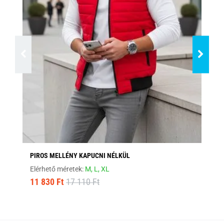
PIROS MELLÉNY KAPUCNI NÉLKÜL
BO
Elérhető méretek:
M,
L,
XL
Elé
11 830 Ft
17 110 Ft
12