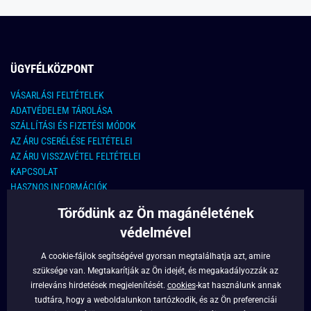
ÜGYFÉLKÖZPONT
VÁSARLÁSI FELTÉTELEK
ADATVÉDELEM TÁROLÁSA
SZÁLLÍTÁSI ÉS FIZETÉSI MÓDOK
AZ ÁRU CSERÉLÉSE FELTÉTELEI
AZ ÁRU VISSZAVÉTEL FELTÉTELEI
KAPCSOLAT
HASZNOS INFORMÁCIÓK
Törődünk az Ön magánéletének
KAPCSOLAT
védelmével
E-MAIL CÍM:
info@legyferfi.hu
A cookie-fájlok segítségével gyorsan megtalálhatja azt, amire
szüksége van. Megtakarítják az Ön idejét, és megakadályozzák az
FONTOS INFORMÁCIÓK
irreleváns hirdetések megjelenítését.
cookies
-kat használunk annak
tudtára, hogy a weboldalunkon tartózkodik, és az Ön preferenciái
RÓLUNK