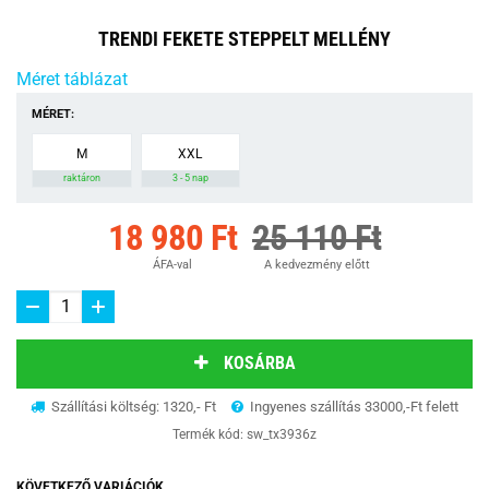
TRENDI FEKETE STEPPELT MELLÉNY
Méret táblázat
MÉRET:
M
XXL
raktáron
3 - 5 nap
18 980 Ft
25 110 Ft
ÁFA-val
A kedvezmény előtt
KOSÁRBA
Szállítási költség: 1320,- Ft
Ingyenes szállítás 33000,-Ft felett
Termék kód:
sw_tx3936z
KÖVETKEZŐ VARIÁCIÓK