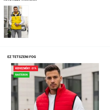
EZ TETSZENI FOG
KEDVEZMÉNY -31%
KED
RAKTÁRON
RA