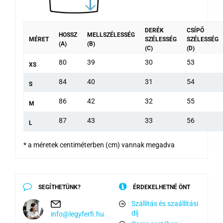
DERÉK
CSÍPŐ
HOSSZ
MELLSZÉLESSÉG
MÉRET
SZÉLESSÉG
SZÉLESSÉG
(A)
(B)
(C)
(D)
80
39
30
53
XS
84
40
31
54
S
86
42
32
55
M
87
43
33
56
L
* a méretek centiméterben (cm) vannak megadva
SEGÍTHETÜNK?
ÉRDEKELHETNÉ ÖNT
Szállítás és szaállítási
díj
info@legyferfi.hu