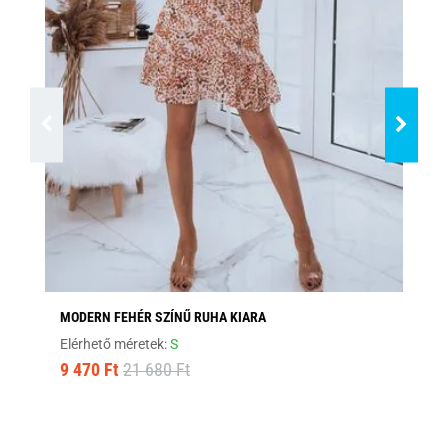
MODERN FEHÉR SZÍNŰ RUHA KIARA
GY
SH
Elérhető méretek:
S
Elé
9 470 Ft
21 680 Ft
7 