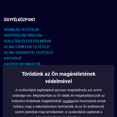
ÜGYFÉLKÖZPONT
VÁSARLÁSI FELTÉTELEK
ADATVÉDELEM TÁROLÁSA
SZÁLLÍTÁSI ÉS FIZETÉSI MÓDOK
AZ ÁRU CSERÉLÉSE FELTÉTELEI
AZ ÁRU VISSZAVÉTEL FELTÉTELEI
KAPCSOLAT
HASZNOS INFORMÁCIÓK
Törődünk az Ön magánéletének
KAPCSOLAT
védelmével
E-MAIL CÍM:
info@legyferfi.hu
A cookie-fájlok segítségével gyorsan megtalálhatja azt, amire
szüksége van. Megtakarítják az Ön idejét, és megakadályozzák az
FONTOS INFORMÁCIÓK
irreleváns hirdetések megjelenítését.
cookies
-kat használunk annak
tudtára, hogy a weboldalunkon tartózkodik, és az Ön preferenciái
RÓLUNK
szerint jelenítjük meg termékeinket. A cookie-fájlok segítenek a
BLOG