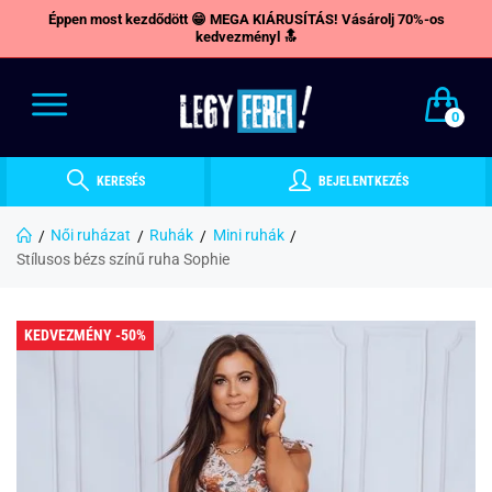
Éppen most kezdődött 😁 MEGA KIÁRUSÍTÁS! Vásárolj 70%-os
kedvezményl 🔝
0
KERESÉS
BEJELENTKEZÉS
Női ruházat
Ruhák
Mini ruhák
Stílusos bézs színű ruha Sophie
KEDVEZMÉNY -50%