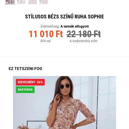
STÍLUSOS BÉZS SZÍNŰ RUHA SOPHIE
Elérhetőség:
A termék elfogyott
11 010 Ft
22 180 Ft
ÁFA-val
A kedvezmény előtt
EZ TETSZENI FOG
KEDVEZMÉNY -56%
KED
RAKTÁRON
RA