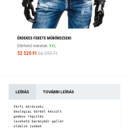
ÉRDEKES FEKETE MŰBŐRDZSEKI
FE
Elérhető méretek:
XXL
Elé
52 520 Ft
66 050 Ft
45
LEÍRÁS
TOVÁBBI LEÍRÁS
férfi bőrdzseki 

ökológiai bőrből készült

gombos rögzítés

levehető báránybőr gallér 

oldalsó zsebek
