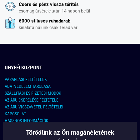
Csere és pénz vissza térítés
csomag átvétele után 14 napon belül
6000 stílusos ruhadarab
kínalata nálunk csak Terád vár
ÜGYFÉLKÖZPONT
VÁSARLÁSI FELTÉTELEK
ADATVÉDELEM TÁROLÁSA
SZÁLLÍTÁSI ÉS FIZETÉSI MÓDOK
AZ ÁRU CSERÉLÉSE FELTÉTELEI
AZ ÁRU VISSZAVÉTEL FELTÉTELEI
KAPCSOLAT
HASZNOS INFORMÁCIÓK
Törődünk az Ön magánéletének
KAPCSOLAT