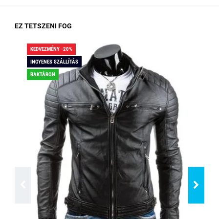
EZ TETSZENI FOG
KEDVEZMÉNY -20%
KED
INGYENES SZÁLLÍTÁS
ING
RAKTÁRON
RA