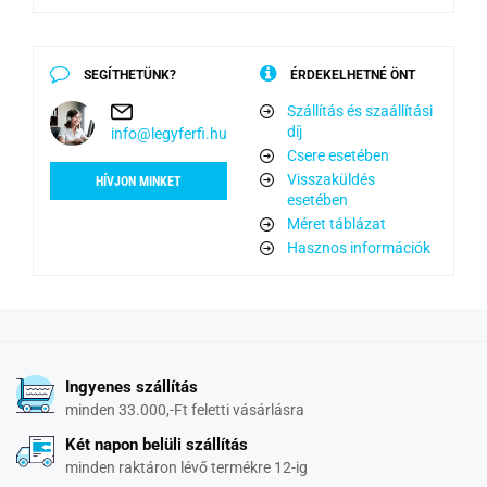
SEGÍTHETÜNK?
ÉRDEKELHETNÉ ÖNT
Szállítás és szaállítási
díj
info@legyferfi.hu
Csere esetében
Visszaküldés
HÍVJON MINKET
esetében
Méret táblázat
Hasznos információk
Ingyenes szállítás
minden 33.000,-Ft feletti vásárlásra
Két napon belüli szállítás
minden raktáron lévő termékre 12-ig