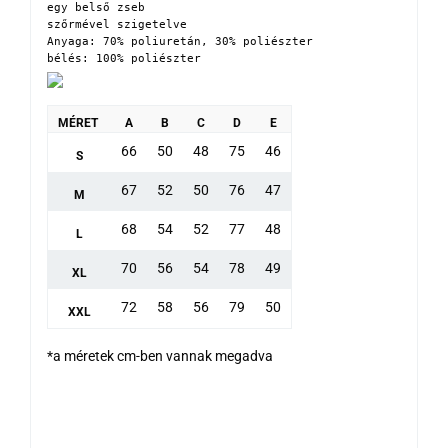
egy belső zseb

szőrmével szigetelve

Anyaga: 70% poliuretán, 30% poliészter

bélés: 100% poliészter
MÉRET
A
B
C
D
E
66
50
48
75
46
S
67
52
50
76
47
M
68
54
52
77
48
L
70
56
54
78
49
XL
72
58
56
79
50
XXL
*a méretek cm-ben vannak megadva