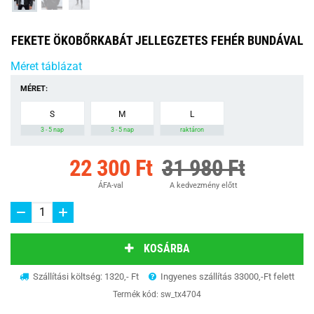
FEKETE ÖKOBŐRKABÁT JELLEGZETES FEHÉR BUNDÁVAL
Méret táblázat
MÉRET:
S
M
L
3 - 5 nap
3 - 5 nap
raktáron
22 300 Ft
31 980 Ft
ÁFA-val
A kedvezmény előtt
KOSÁRBA
Szállítási költség: 1320,- Ft
Ingyenes szállítás 33000,-Ft felett
Termék kód:
sw_tx4704