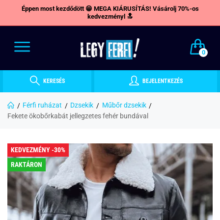
Éppen most kezdődött 😁 MEGA KIÁRUSÍTÁS! Vásárolj 70%-os
kedvezményl 🔝
0
KERESÉS
BEJELENTKEZÉS
Férfi ruházat
Dzsekik
Műbőr dzsekik
Fekete ökobőrkabát jellegzetes fehér bundával
KEDVEZMÉNY -30%
RAKTÁRON