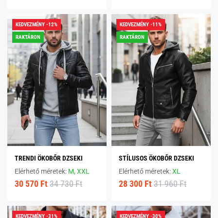
KEDVEZMÉNY -12%
KEDVEZMÉNY -11%
RAKTÁRON
RAKTÁRON
TRENDI ÖKOBŐR DZSEKI
STÍLUSOS ÖKOBŐR DZSEKI
Elérhető méretek:
M,
XXL
Elérhető méretek:
XL
30 570 Ft
34 730 Ft
28 300 Ft
31 960 Ft
KEDVEZMÉNY -31%
KEDVEZMÉNY -30%