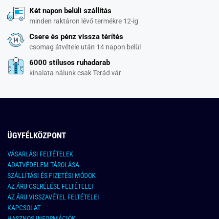
Két napon belüli szállítás
minden raktáron lévő termékre 12-ig
Csere és pénz vissza térítés
csomag átvétele után 14 napon belül
6000 stílusos ruhadarab
kínalata nálunk csak Terád vár
ÜGYFÉLKÖZPONT
VÁSARLÁSI FELTÉTELEK
ADATVÉDELEM TÁROLÁSA
SZÁLLÍTÁSI ÉS FIZETÉSI MÓDOK
AZ ÁRU CSERÉLÉSE FELTÉTELEI
AZ ÁRU VISSZAVÉTEL FELTÉTELEI
KAPCSOLAT
HASZNOS INFORMÁCIÓK