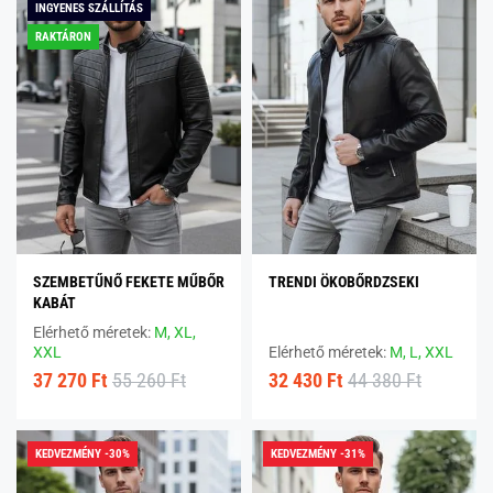
INGYENES SZÁLLÍTÁS
RAKTÁRON
SZEMBETŰNŐ FEKETE MŰBŐR
TRENDI ÖKOBŐRDZSEKI
KABÁT
Elérhető méretek:
M,
XL,
XXL
Elérhető méretek:
M,
L,
XXL
37 270 Ft
55 260 Ft
32 430 Ft
44 380 Ft
KEDVEZMÉNY -30%
KEDVEZMÉNY -31%