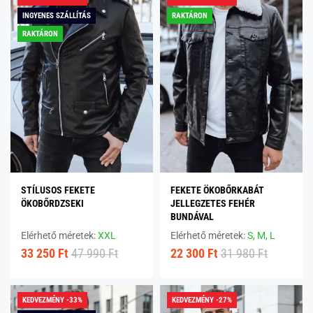
INGYENES SZÁLLÍTÁS
RAKTÁRON
RAKTÁRON
STÍLUSOS FEKETE
FEKETE ÖKOBŐRKABÁT
ÖKOBŐRDZSEKI
JELLEGZETES FEHÉR
BUNDÁVAL
Elérhető méretek:
XXL
Elérhető méretek:
S,
M,
L
33 250 Ft
47 990 Ft
22 300 Ft
31 980 Ft
KEDVEZMÉNY -33%
KEDVEZMÉNY -27%