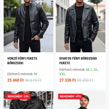
VONZÓ FÉRFI FEKETE
DIVATOS FÉRFI BŐRDZSEKI
BŐRDZSEKI
FEKETE
Elérhető méretek:
M,
L,
XL,
Elérhető méretek:
M
XXL
25 460 Ft
36 610 Ft
27 330 Ft
39 350 Ft
KEDVEZMÉNY -33%
KEDVEZMÉNY -47%