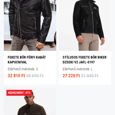
FEKETE BŐR FÉRFI KABÁT
STÍLUSOS FEKETE BŐR BIKER
KAPUCNIVAL
DZSEKI V2 JAFL-0197
Elérhető méretek:
S
Elérhető méretek:
L
32 810 Ft
48 690 Ft
27 220 Ft
51 840 Ft
KEDVEZMÉNY -47%