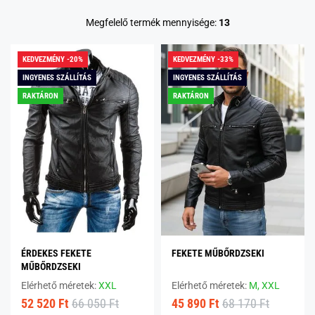
Megfelelő termék mennyisége:
13
KEDVEZMÉNY -20%
KEDVEZMÉNY -33%
INGYENES SZÁLLÍTÁS
INGYENES SZÁLLÍTÁS
RAKTÁRON
RAKTÁRON
ÉRDEKES FEKETE
FEKETE MŰBŐRDZSEKI
MŰBŐRDZSEKI
Elérhető méretek:
XXL
Elérhető méretek:
M,
XXL
52 520 Ft
66 050 Ft
45 890 Ft
68 170 Ft