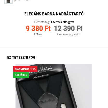
ELEGÁNS BARNA NADRÁGTARTÓ
Elérhetőség:
A termék elfogyott
9 380 Ft
12 390 Ft
ÁFA-val
A kedvezmény előtt
EZ TETSZENI FOG
KEDVEZMÉNY -16%
KED
RAKTÁRON
RA