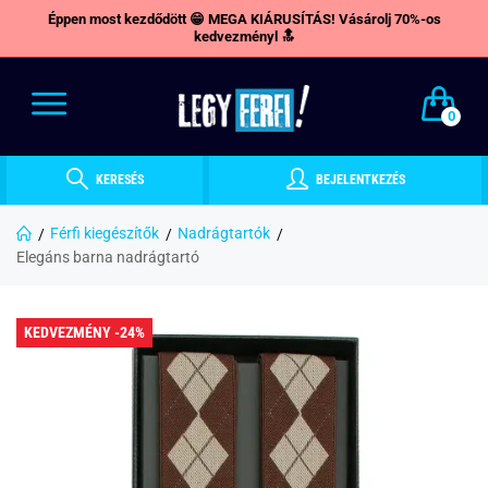
Éppen most kezdődött 😁 MEGA KIÁRUSÍTÁS! Vásárolj 70%-os
kedvezményl 🔝
0
KERESÉS
BEJELENTKEZÉS
Férfi kiegészítők
Nadrágtartók
Elegáns barna nadrágtartó
KEDVEZMÉNY -24%