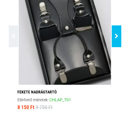
FEKETE NADRÁGTARTÓ
BA
Elérhető méretek:
CHLAP_T01
Ra
8 150 Ft
9 750 Ft
8 