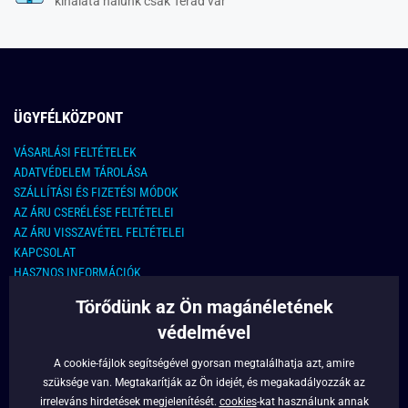
kínalata nálunk csak Terád vár
ÜGYFÉLKÖZPONT
VÁSARLÁSI FELTÉTELEK
ADATVÉDELEM TÁROLÁSA
SZÁLLÍTÁSI ÉS FIZETÉSI MÓDOK
AZ ÁRU CSERÉLÉSE FELTÉTELEI
AZ ÁRU VISSZAVÉTEL FELTÉTELEI
KAPCSOLAT
HASZNOS INFORMÁCIÓK
Törődünk az Ön magánéletének
KAPCSOLAT
védelmével
E-MAIL CÍM:
info@legyferfi.hu
A cookie-fájlok segítségével gyorsan megtalálhatja azt, amire
szüksége van. Megtakarítják az Ön idejét, és megakadályozzák az
FONTOS INFORMÁCIÓK
irreleváns hirdetések megjelenítését.
cookies
-kat használunk annak