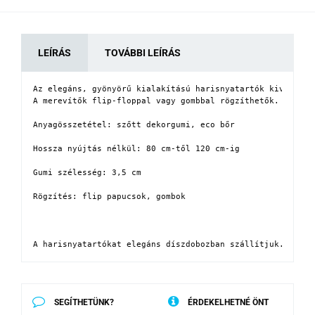
LEÍRÁS
TOVÁBBI LEÍRÁS
Az elegáns, gyönyörű kialakítású harisnyatartók kiváló mi
A merevítők flip-floppal vagy gombbal rögzíthetők. Maga a
Anyagösszetétel: szőtt dekorgumi, eco bőr

Hossza nyújtás nélkül: 80 cm-től 120 cm-ig

Gumi szélesség: 3,5 cm

Rögzítés: flip papucsok, gombok

A harisnyatartókat elegáns díszdobozban szállítjuk. Ajánd
SEGÍTHETÜNK?
ÉRDEKELHETNÉ ÖNT