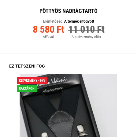
PÖTTYÖS NADRÁGTARTÓ
Elérhetőség:
A termék elfogyott
8 580 Ft
11 010 Ft
ÁFA-val
A kedvezmény előtt
EZ TETSZENI FOG
KEDVEZMÉNY -16%
KED
RAKTÁRON
RA