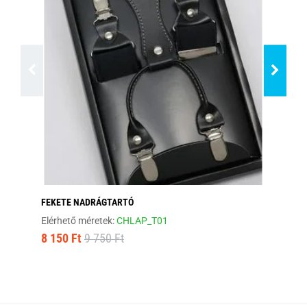
FEKETE NADRÁGTARTÓ
BA
Elérhető méretek:
CHLAP_T01
Ra
8 150 Ft
9 750 Ft
8 