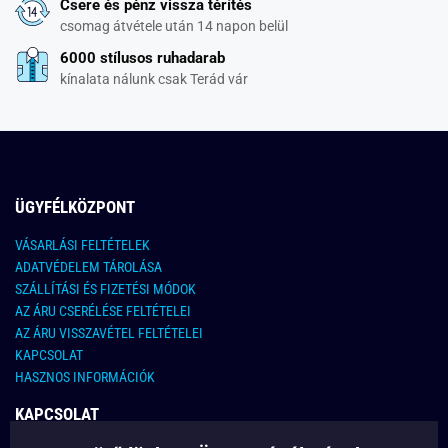
Csere és pénz vissza térítés
csomag átvétele után 14 napon belül
6000 stílusos ruhadarab
kínalata nálunk csak Terád vár
ÜGYFÉLKÖZPONT
VÁSARLÁSI FELTÉTELEK
ADATVÉDELEM TÁROLÁSA
SZÁLLÍTÁSI ÉS FIZETÉSI MÓDOK
AZ ÁRU CSERÉLÉSE FELTÉTELEI
AZ ÁRU VISSZAVÉTEL FELTÉTELEI
KAPCSOLAT
HASZNOS INFORMÁCIÓK
KAPCSOLAT