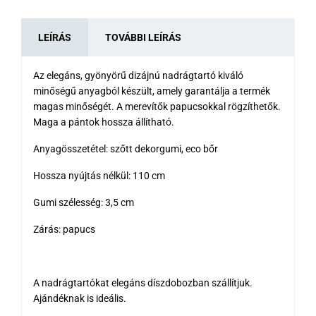
LEÍRÁS
TOVÁBBI LEÍRÁS
Az elegáns, gyönyörű dizájnú nadrágtartó kiváló
minőségű anyagból készült, amely garantálja a termék
magas minőségét. A merevítők papucsokkal rögzíthetők.
Maga a pántok hossza állítható.
Anyagösszetétel: szőtt dekorgumi, eco bőr
Hossza nyújtás nélkül: 110 cm
Gumi szélesség: 3,5 cm
Zárás: papucs
A nadrágtartókat elegáns díszdobozban szállítjuk.
Ajándéknak is ideális.