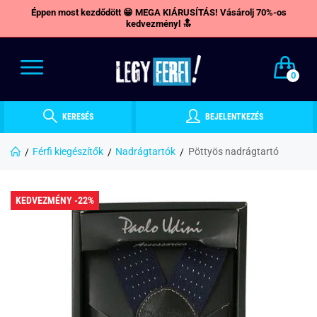
Éppen most kezdődött 😁 MEGA KIÁRUSÍTÁS! Vásárolj 70%-os
kedvezményl 🔝
0
KERESÉS
BEJELENTKEZÉS
Férfi kiegészítők
Nadrágtartók
Pöttyös nadrágtartó
KEDVEZMÉNY -22%