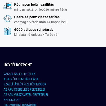
Két napon belüli szállítás
minden raktáron lévő termékre 12-ig
Csere és pénz vissza térítés
csomag átvétele után 14 napon belül
6000 stílusos ruhadarab
kínalata nálunk csak Terád vár
ÜGYFÉLKÖZPONT
VÁSARLÁSI FELTÉTELEK
ADATVÉDELEM TÁROLÁSA
SZÁLLÍTÁSI ÉS FIZETÉSI MÓDOK
AZ ÁRU CSERÉLÉSE FELTÉTELEI
AZ ÁRU VISSZAVÉTEL FELTÉTELEI
KAPCSOLAT
HASZNOS INFORMÁCIÓK