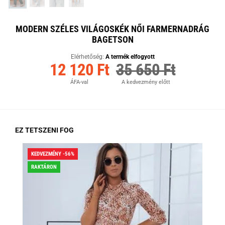
MODERN SZÉLES VILÁGOSKÉK NŐI FARMERNADRÁG
BAGETSON
Elérhetőség:
A termék elfogyott
12 120 Ft
35 650 Ft
ÁFA-val
A kedvezmény előtt
EZ TETSZENI FOG
KEDVEZMÉNY -56%
KED
RAKTÁRON
RA