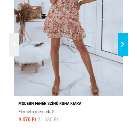
MODERN FEHÉR SZÍNŰ RUHA KIARA
VI
KI
Elérhető méretek:
S
Ra
9 470 Ft
21 680 Ft
4 