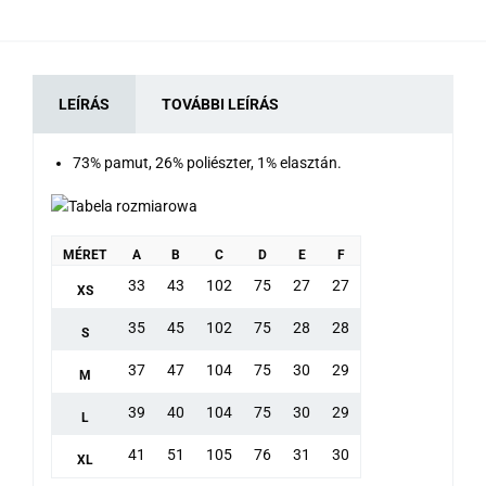
LEÍRÁS
TOVÁBBI LEÍRÁS
73% pamut, 26% poliészter, 1% elasztán.
MÉRET
A
B
C
D
E
F
33
43
102
75
27
27
XS
35
45
102
75
28
28
S
37
47
104
75
30
29
M
39
40
104
75
30
29
L
41
51
105
76
31
30
XL