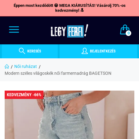
Éppen most kezdődött 😁 MEGA KIÁRUSÍTÁS! Vásárolj 70%-os
kedvezményl 🔝
0
KERESÉS
BEJELENTKEZÉS
Női ruházat
Modern széles világoskék női farmernadrág BAGETSON
KEDVEZMÉNY -66%