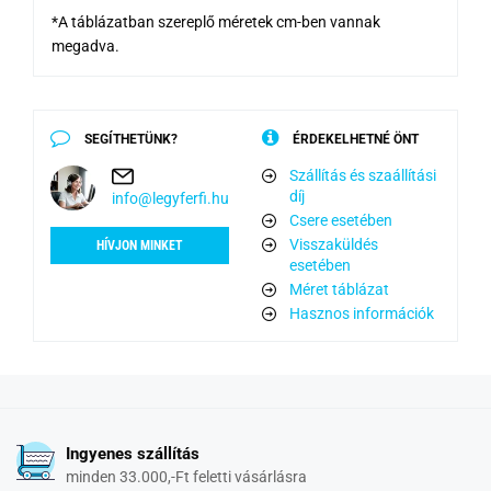
*A táblázatban szereplő méretek cm-ben vannak
megadva.
SEGÍTHETÜNK?
ÉRDEKELHETNÉ ÖNT
Szállítás és szaállítási
díj
info@legyferfi.hu
Csere esetében
Visszaküldés
HÍVJON MINKET
esetében
Méret táblázat
Hasznos információk
Ingyenes szállítás
minden 33.000,-Ft feletti vásárlásra