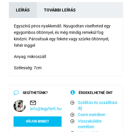
LEÍRÁS
TOVÁBBI LEÍRÁS
Egyszínű piros nyakkendő. Nyugodtan viselheted egy
egygombos öltönnyel, és még mindig remekül fog
kinézni. Párosítsuk egy fekete vagy szürke öltönnyel,
fehér inggel
Anyag: mikroszáll
Szélesség: 7cm
SEGÍTHETÜNK?
ÉRDEKELHETNÉ ÖNT
Szállítás és szaállítási
díj
info@legyferfi.hu
Csere esetében
Visszaküldés
HÍVJON MINKET
esetében