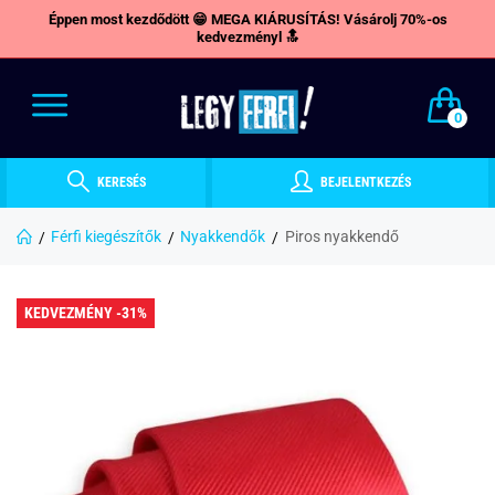
Éppen most kezdődött 😁 MEGA KIÁRUSÍTÁS! Vásárolj 70%-os
kedvezményl 🔝
0
KERESÉS
BEJELENTKEZÉS
Férfi kiegészítők
Nyakkendők
Piros nyakkendő
KEDVEZMÉNY -31%