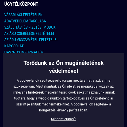
ÜGYFÉLKÖZPONT
VÁSARLÁSI FELTÉTELEK
ADATVÉDELEM TÁROLÁSA
SZÁLLÍTÁSI ÉS FIZETÉSI MÓDOK
AZ ÁRU CSERÉLÉSE FELTÉTELEI
AZ ÁRU VISSZAVÉTEL FELTÉTELEI
KAPCSOLAT
HASZNOS INFORMÁCIÓK
Törődünk az Ön magánéletének
KAPCSOLAT
védelmével
E-MAIL CÍM:
info@legyferfi.hu
A cookie-fájlok segítségével gyorsan megtalálhatja azt, amire
szüksége van. Megtakarítják az Ön idejét, és megakadályozzák az
FONTOS INFORMÁCIÓK
irreleváns hirdetések megjelenítését.
cookies
-kat használunk annak
tudtára, hogy a weboldalunkon tartózkodik, és az Ön preferenciái
RÓLUNK
szerint jelenítjük meg termékeinket. A cookie-fájlok segítenek a
BLOG
böngészési élmény javításában.
FACEBOOK
Mindent elutasít