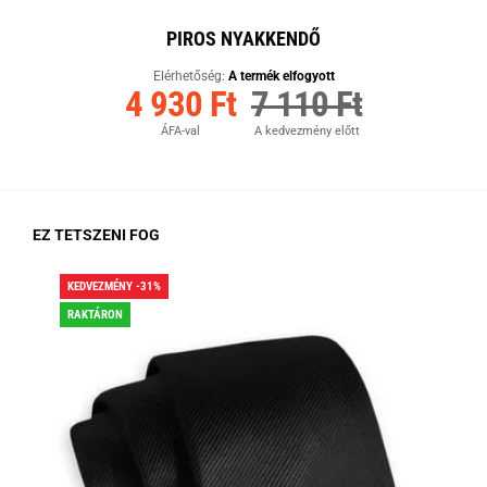
PIROS NYAKKENDŐ
Elérhetőség:
A termék elfogyott
4 930 Ft
7 110 Ft
ÁFA-val
A kedvezmény előtt
EZ TETSZENI FOG
KEDVEZMÉNY -31%
KED
RAKTÁRON
RA