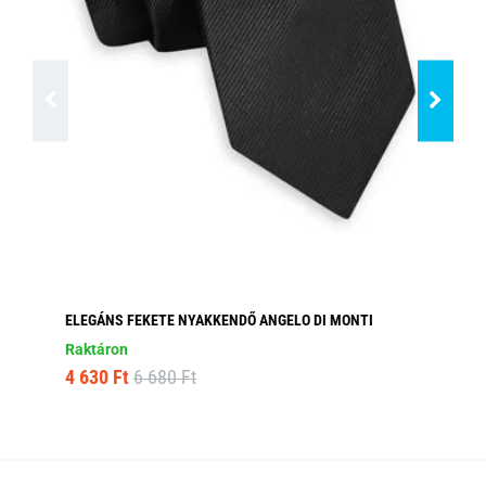
ELEGÁNS FEKETE NYAKKENDŐ ANGELO DI MONTI
BO
Raktáron
Ra
4 630 Ft
6 680 Ft
4 