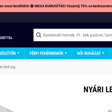
en most kezdődött 😁 MEGA KIÁRUSÍTÁS! Vásárolj 70%-os kedvezmény
TOZETTEL
GÉSZÍTŐK
FÉRFI FEHÉRNEMŰK
NŐI RUHÁZAT
r férfi ing
NYÁRI L
El