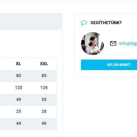
SEGÍTHETÜNK?
info@legy
XL
XXL
HÍVJON MINKET
80
83
120
126
49
53
25
28
44
46