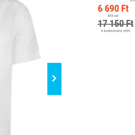
6 690 Ft
ÁFA-val
17 150 Ft
A kedvezmény előtt