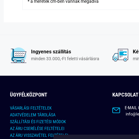
* a méretek cm-ben vannak megadva
Ingyenes szállítás
Ké
minden 33.000,-Ft feletti vásárlásra
min
ÜGYFÉLKÖZPONT
KAPCSOLAT
E-MAIL 
VÁSARLÁSI FELTÉTELEK
info@le
ADATVÉDELEM TÁROLÁSA
SZÁLLÍTÁSI ÉS FIZETÉSI MÓDOK
AZ ÁRU CSERÉLÉSE FELTÉTELEI
AZ ÁRU VISSZAVÉTEL FELTÉTELEI