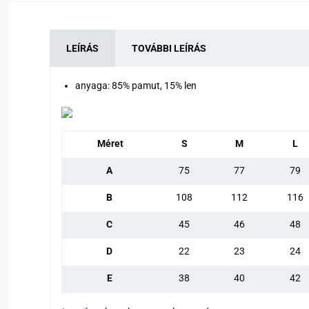
LEÍRÁS
TOVÁBBI LEÍRÁS
anyaga: 85% pamut, 15% len
Méret
S
M
L
A
75
77
79
B
108
112
116
C
45
46
48
D
22
23
24
E
38
40
42