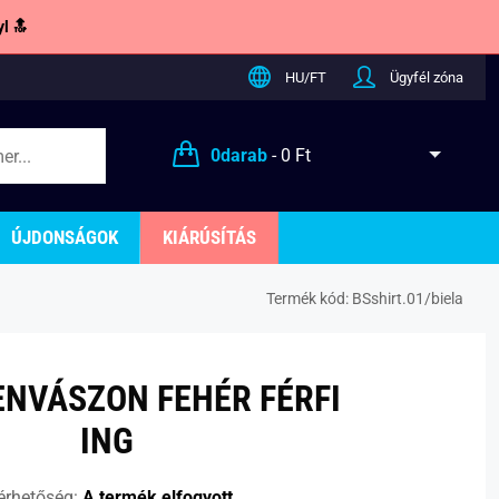
l 🔝
HU/FT
Ügyfél zóna
0
darab
-
0 Ft
ÚJDONSÁGOK
KIÁRÚSÍTÁS
Termék kód:
BSshirt.01/biela
ENVÁSZON FEHÉR FÉRFI
ING
érhetőség:
A termék elfogyott