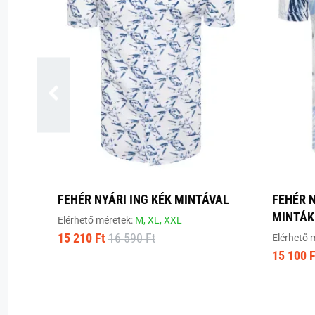
FEHÉR NYÁRI ING KÉK MINTÁVAL
FEHÉR N
MINTÁK
Elérhető méretek:
M,
XL,
XXL
15 210 Ft
16 590 Ft
Elérhető 
15 100 F