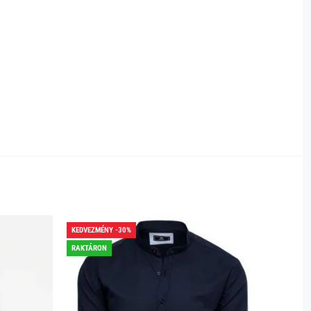
KEDVEZMÉNY -30%
KEDVEZ
RAKTÁRON
RAKTÁR