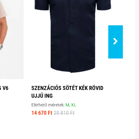
G V6
SZENZÁCIÓS SÖTÉT KÉK RÖVID
MINT
UJJÚ ING
0113
L
Elérhető méretek:
M,
XL
Elérhe
14 670 Ft
20 810 Ft
9 670