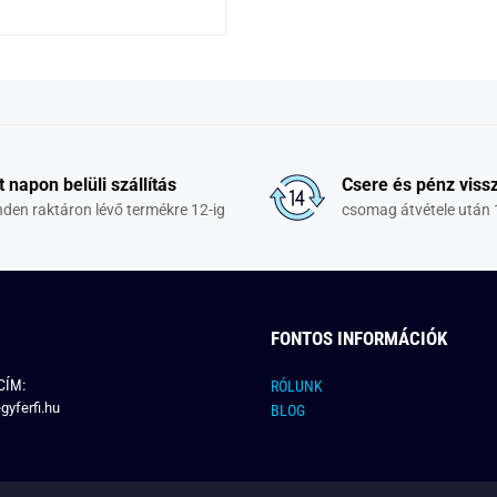
t napon belüli szállítás
Csere és pénz vissz
den raktáron lévő termékre 12-ig
csomag átvétele után 
FONTOS INFORMÁCIÓK
CÍM:
RÓLUNK
gyferfi.hu
BLOG