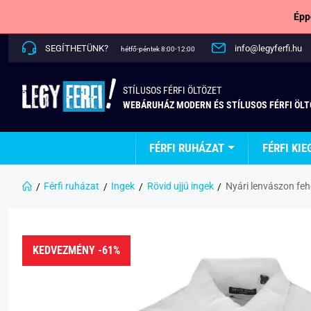
Épp
SEGÍTHETÜNK?
info@legyferfi.hu
hétfő-péntek 8:00-12:00
STÍLUSOS FÉRFI ÖLTÖZET
WEBÁRUHÁZ MODERN ÉS STÍLUSOS FÉRFI ÖL
FÉRFI RUHÁZAT
FÉRFI KIE
Férfi ruházat
Ingek
Rövid ujjú ingek
Nyári lenvászon fehé
KEDVEZMÉNY -61%