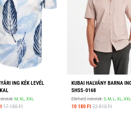
YÁRI ING KÉK LEVÉL
KUBAI HALVÁNY BARNA IN
KAL
SHSS-0168
méretek:
M,
XL,
XXL
Elérhető méretek:
S,
M,
L,
XL,
XX
t
17 180 Ft
10 180 Ft
22 810 Ft