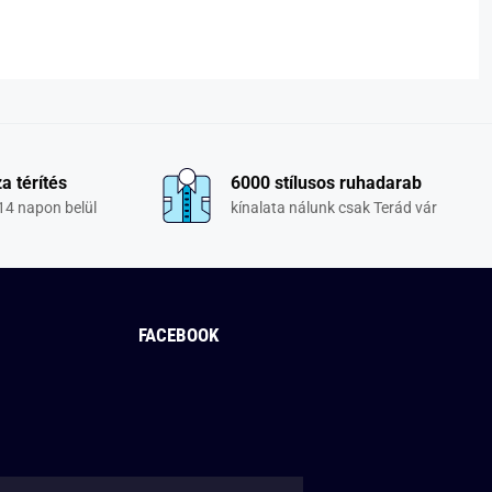
a térítés
6000 stílusos ruhadarab
14 napon belül
kínalata nálunk csak Terád vár
FACEBOOK