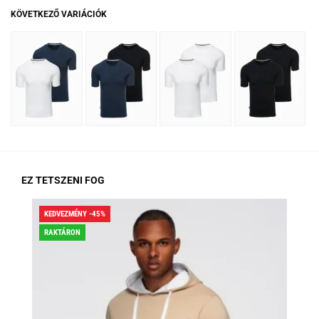
KÖVETKEZŐ VARIÁCIÓK
EZ TETSZENI FOG
KEDVEZMÉNY -45%
KED
RAKTÁRON
RA