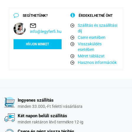
SEGÍTHETÜNK?
ÉRDEKELHETNÉ ÖNT
Szállítás és szaállítási
díj
info@legyferfi.hu
Csere esetében
Visszaküldés
HÍVJON MINKET
esetében
Méret táblázat
Hasznos információk
Ingyenes szállítás
minden 33.000,-Ft feletti vásárlásra
Két napon belüli szállítás
minden raktáron lévő termékre 12-ig
Csere és pénz vissza térítés