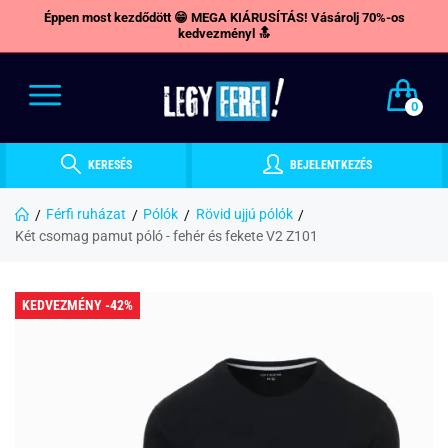
Éppen most kezdődött 😁 MEGA KIÁRUSÍTÁS! Vásárolj 70%-os
kedvezményl 🔝
0
KERESÉS
BEJELENTKEZÉS
Férfi ruházat
Pólók
Rövid ujjú pólók
Két csomag pamut póló - fehér és fekete V2 Z101
KEDVEZMÉNY -42%