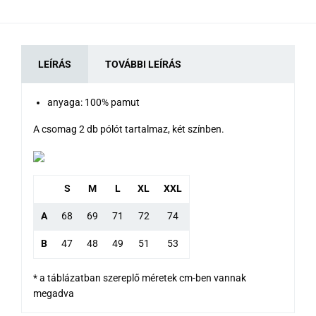
LEÍRÁS
TOVÁBBI LEÍRÁS
anyaga: 100% pamut
A csomag 2 db pólót tartalmaz, két színben.
S
M
L
XL
XXL
A
68
69
71
72
74
B
47
48
49
51
53
* a táblázatban szereplő méretek cm-ben vannak
megadva