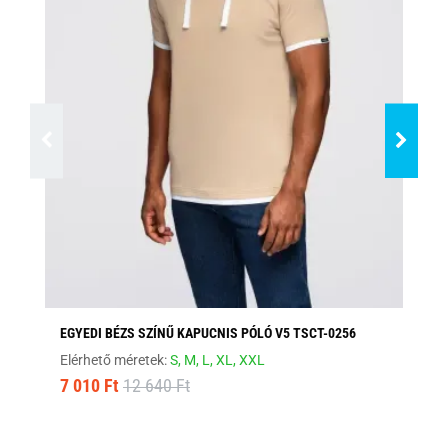
EGYEDI BÉZS SZÍNŰ KAPUCNIS PÓLÓ V5 TSCT-0256
FE
Elérhető méretek:
S,
M,
L,
XL,
XXL
Elé
7 010 Ft
12 640 Ft
8 