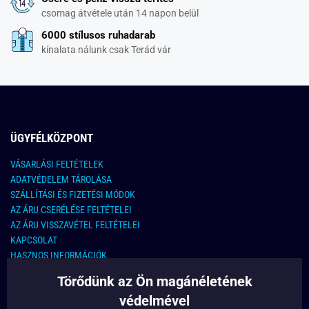
csomag átvétele után 14 napon belül
6000 stílusos ruhadarab
kínalata nálunk csak Terád vár
ÜGYFÉLKÖZPONT
VÁSARLÁSI FELTÉTELEK
ADATVÉDELEM TÁROLÁSA
SZÁLLÍTÁSI ÉS FIZETÉSI MÓDOK
AZ ÁRU CSERÉLÉSE FELTÉTELEI
AZ ÁRU VISSZAVÉTEL FELTÉTELEI
KAPCSOLAT
HASZNOS INFORMÁCIÓK
Törődünk az Ön magánéletének
KAPCSOLAT
védelmével
E-MAIL CÍM: