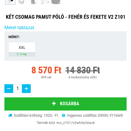
KÉT CSOMAG PAMUT PÓLÓ - FEHÉR ÉS FEKETE V2 Z101
Méret táblázat
MÉRET:
XXL
3 - 5 nap
8 570 Ft
14 830 Ft
ÁFA-val
A kedvezmény előtt
KOSÁRBA
Szállítási költség: 1320,- Ft
Ingyenes szállítás 33000,-Ft felett
Termék kód:
mo_z101/v2white/black