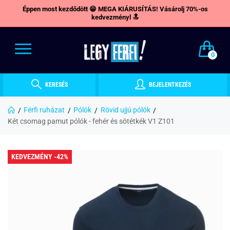
Éppen most kezdődött 😁 MEGA KIÁRUSÍTÁS! Vásárolj 70%-os
kedvezményl 🔝
0
KERESÉS
BEJELENTKEZÉS
Férfi ruházat
Pólók
Rövid ujjú pólók
Két csomag pamut pólók - fehér és sötétkék V1 Z101
KEDVEZMÉNY -42%