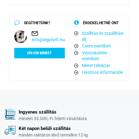
SEGÍTHETÜNK?
ÉRDEKELHETNÉ ÖNT
Szállítás és szaállítási
díj
info@legyferfi.hu
Csere esetében
Visszaküldés
HÍVJON MINKET
esetében
Méret táblázat
Hasznos információk
Ingyenes szállítás
minden 33.000,-Ft feletti vásárlásra
Két napon belüli szállítás
minden raktáron lévő termékre 12-ig