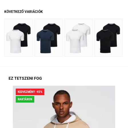
KÖVETKEZŐ VARIÁCIÓK
EZ TETSZENI FOG
KEDVEZMÉNY -45%
KED
RAKTÁRON
RA