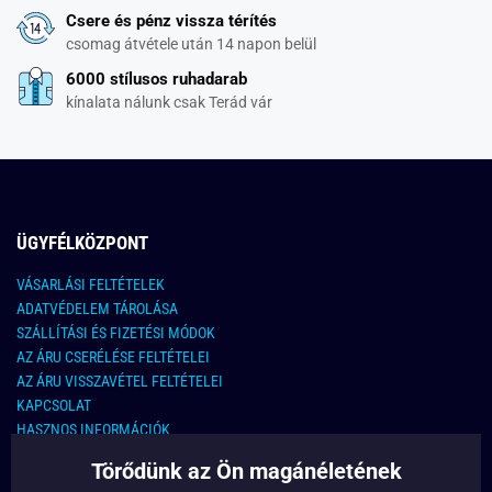
Csere és pénz vissza térítés
csomag átvétele után 14 napon belül
6000 stílusos ruhadarab
kínalata nálunk csak Terád vár
ÜGYFÉLKÖZPONT
VÁSARLÁSI FELTÉTELEK
ADATVÉDELEM TÁROLÁSA
SZÁLLÍTÁSI ÉS FIZETÉSI MÓDOK
AZ ÁRU CSERÉLÉSE FELTÉTELEI
AZ ÁRU VISSZAVÉTEL FELTÉTELEI
KAPCSOLAT
HASZNOS INFORMÁCIÓK
Törődünk az Ön magánéletének
KAPCSOLAT