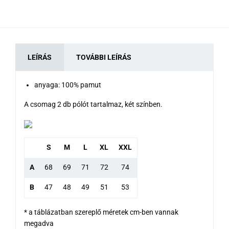
LEÍRÁS
TOVÁBBI LEÍRÁS
anyaga: 100% pamut
A csomag 2 db pólót tartalmaz, két színben.
S
M
L
XL
XXL
A
68
69
71
72
74
B
47
48
49
51
53
* a táblázatban szereplő méretek cm-ben vannak
megadva