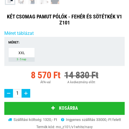
KÉT CSOMAG PAMUT PÓLÓK - FEHÉR ÉS SÖTÉTKÉK V1
Z101
Méret táblázat
MÉRET:
XXL
3 - 5 nap
8 570 Ft
14 830 Ft
ÁFA-val
A kedvezmény előtt
KOSÁRBA
Szállítási költség: 1320,- Ft
Ingyenes szállítás 33000,-Ft felett
Termék kód:
mo_z101/v1white/navy