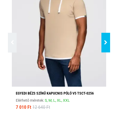
EGYEDI BÉZS SZÍNŰ KAPUCNIS PÓLÓ V5 TSCT-0256
FE
Elérhető méretek:
S,
M,
L,
XL,
XXL
Elé
7 010 Ft
12 640 Ft
8 