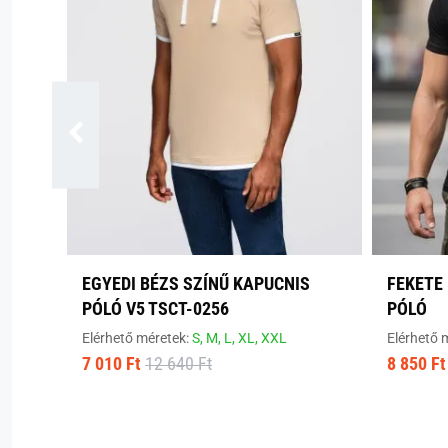
EGYEDI BÉZS SZÍNŰ KAPUCNIS
FEKETE 
PÓLÓ V5 TSCT-0256
PÓLÓ
Elérhető méretek:
S,
M,
L,
XL,
XXL
Elérhető 
7 010 Ft
12 640 Ft
8 850 Ft