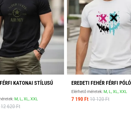
FÉRFI KATONAI STÍLUSÚ
EREDETI FEHÉR FÉRFI PÓLÓ
Elérhető méretek:
M,
L,
XL,
XXL
7 190 Ft
10 120 Ft
méretek:
M,
L,
XL,
XXL
12 620 Ft