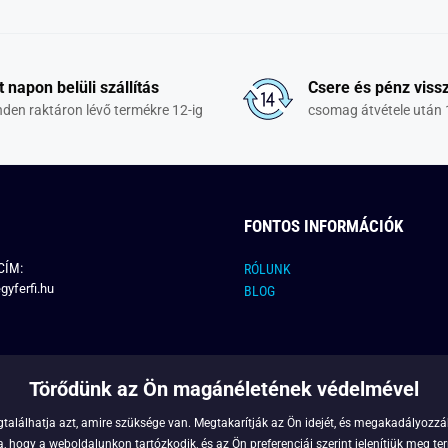
t napon belüli szállítás
Csere és pénz vissz
den raktáron lévő termékre 12-ig
csomag átvétele után 
FONTOS INFORMÁCIÓK
CÍM:
RÓLUNK
gyferfi.hu
BLOG
Törődünk az Ön magánéletének védelmével
találhatja azt, amire szüksége van. Megtakarítják az Ön idejét, és megakadályozzák
 hogy a weboldalunkon tartózkodik, és az Ön preferenciái szerint jelenítjük meg ter