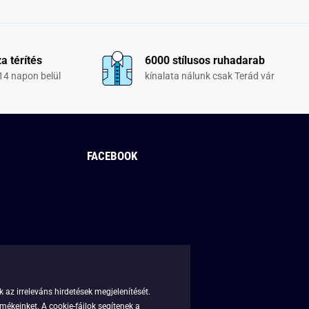
a térítés
6000 stílusos ruhadarab
14 napon belül
kínalata nálunk csak Terád vár
FACEBOOK
 az irreleváns hirdetések megjelenítését.
mékeinket. A cookie-fájlok segítenek a