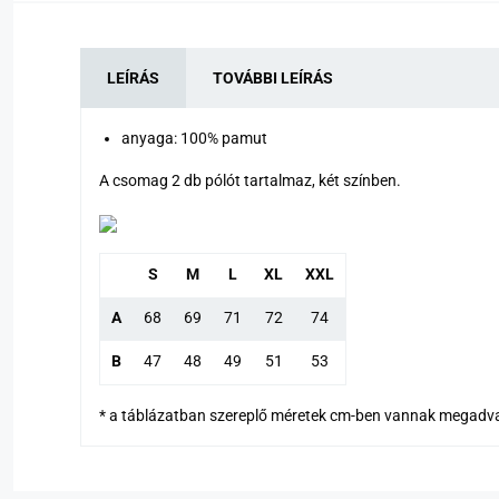
LEÍRÁS
TOVÁBBI LEÍRÁS
anyaga: 100% pamut
A csomag 2 db pólót tartalmaz, két színben.
S
M
L
XL
XXL
A
68
69
71
72
74
B
47
48
49
51
53
* a táblázatban szereplő méretek cm-ben vannak megadv