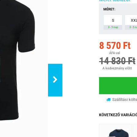
MÉRET:
S
XX
3 - 5 nap
3 - 5 
8 570 Ft
ÁFA-val
14 830 Ft
A kedvezmény előtt
Szállítási költ
KÖVETKEZŐ VARIÁCI