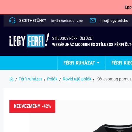
Épp
SEGÍTHETÜNK?
info@legyferfi.hu
hétfő-péntek 8:00-12:00
STÍLUSOS FÉRFI ÖLTÖZET
WEBÁRUHÁZ MODERN ÉS STÍLUSOS FÉRFI ÖL
FÉRFI RUHÁZAT
FÉRFI KIE
Férfi ruházat
Pólók
Rövid ujjú pólók
Két csomag pamut p
KEDVEZMÉNY -42%