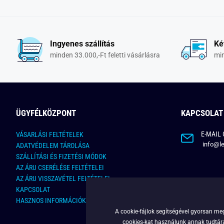
Ingyenes szállítás
Ké
minden 33.000,-Ft feletti vásárlásra
min
ÜGYFÉLKÖZPONT
KAPCSOLAT
E-MAIL 
VÁSARLÁSI FELTÉTELEK
info@le
ADATVÉDELEM TÁROLÁSA
SZÁLLÍTÁSI ÉS FIZETÉSI MÓDOK
AZ ÁRU CSERÉLÉSE FELTÉTELEI
AZ ÁRU VISSZAVÉTEL FELTÉTELEI
KAPCSOLAT
HASZNOS INFORMÁCIÓK
A cookie-fájlok segítségével gyorsan meg
cookies
-kat használunk annak tudtára,