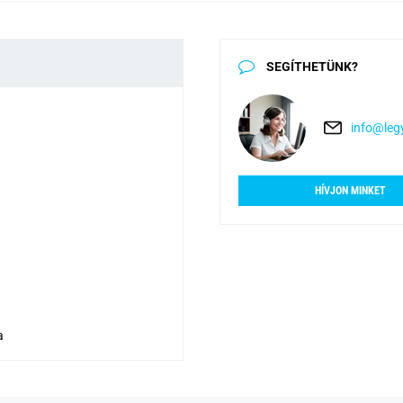
SEGÍTHETÜNK?
info@legy
HÍVJON MINKET
a