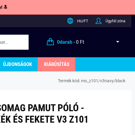
l 🔝
HU/FT
Ügyfél zóna
0
darab
-
0 Ft
ÚJDONSÁGOK
KIÁRÚSÍTÁS
Termék kód:
mo_z101/v3navy/black
SOMAG PAMUT PÓLÓ -
ÉK ÉS FEKETE V3 Z101