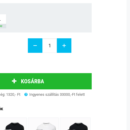
L
nap
KOSÁRBA
ség: 1320,- Ft
Ingyenes szállítás 33000,-Ft felett
ÓK