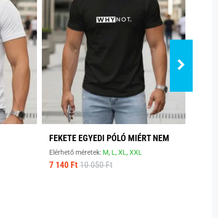
FEKETE EGYEDI PÓLÓ MIÉRT NEM
MODE
Elérhető méretek:
M,
L,
XL,
XXL
Elérhe
7 140 Ft
10 050 Ft
8 800