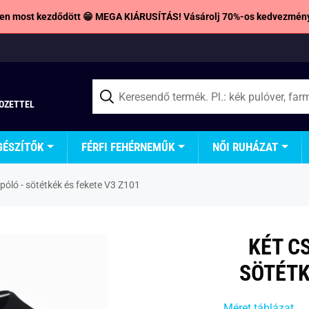
en most kezdődött 😁 MEGA KIÁRUSÍTÁS! Vásárolj 70%-os kedvezmény
TOZETTEL
GÉSZÍTŐK
FÉRFI FEHÉRNEMŰK
NŐI RUHÁZAT
óló - sötétkék és fekete V3 Z101
KÉT C
SÖTÉTK
Méret táblázat