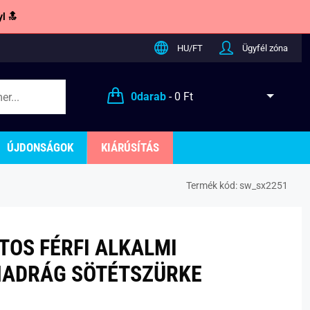
l 🔝
HU/FT
Ügyfél zóna
0
darab
-
0 Ft
ÚJDONSÁGOK
KIÁRÚSÍTÁS
Termék kód:
sw_sx2251
TOS FÉRFI ALKALMI
NADRÁG SÖTÉTSZÜRKE