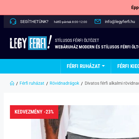
Épp
SEGÍTHETÜNK?
info@legyferfi.hu
hétfő-péntek 8:00-12:00
STÍLUSOS FÉRFI ÖLTÖZET
WEBÁRUHÁZ MODERN ÉS STÍLUSOS FÉRFI ÖL
FÉRFI RUHÁZAT
FÉRFI KIE
Férfi ruházat
Rövidnadrágok
Divatos férfi alkalmi rövidn
KEDVEZMÉNY -23%