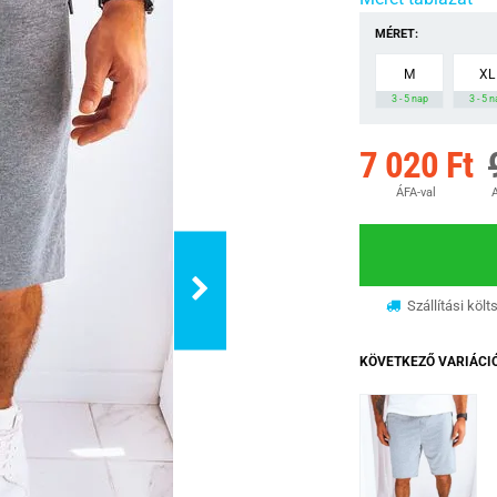
MÉRET:
M
XL
3 - 5 nap
3 - 5 
7 020 Ft
ÁFA-val
A
Szállítási költ
KÖVETKEZŐ VARIÁCI