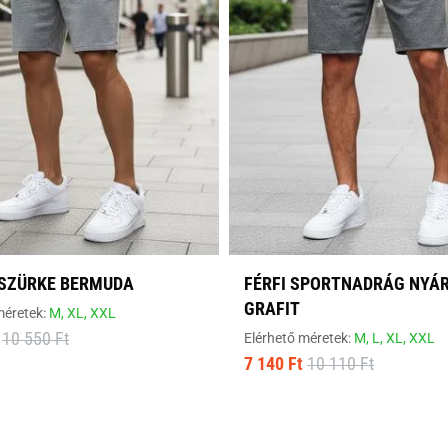
 SZÜRKE BERMUDA
FÉRFI SPORTNADRÁG NYÁ
GRAFIT
méretek:
M,
XL,
XXL
10 550 Ft
Elérhető méretek:
M,
L,
XL,
XXL
7 140 Ft
10 110 Ft