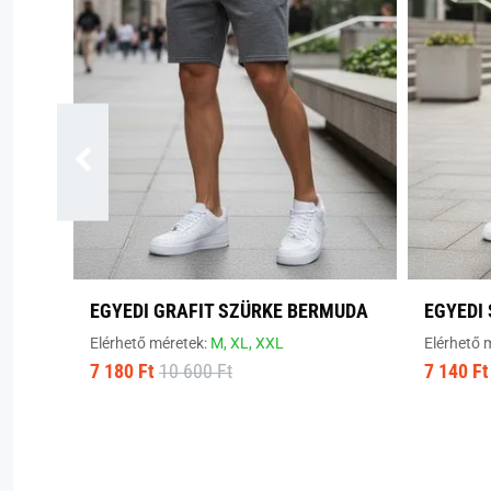
EGYEDI GRAFIT SZÜRKE BERMUDA
EGYEDI
Elérhető méretek:
M,
XL,
XXL
Elérhető 
7 180 Ft
10 600 Ft
7 140 Ft