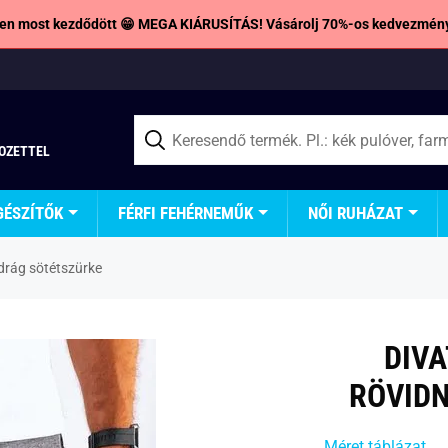
en most kezdődött 😁 MEGA KIÁRUSÍTÁS! Vásárolj 70%-os kedvezmény
TOZETTEL
GÉSZÍTŐK
FÉRFI FEHÉRNEMŰK
NŐI RUHÁZAT
adrág sötétszürke
DIVA
RÖVID
Méret táblázat