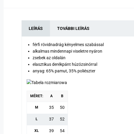
LEÍRÁS
TOVÁBBI LEÍRÁS
férfi rövidnadrág kényelmes szabással
alkalmas mindennapi viseletre nyáron
zsebek az oldalán
elasztikus derékpánt húzózsinórral
anyag: 65% pamut, 35% poliészter
MÉRET:
A
B
35
50
M
37
52
L
39
54
XL