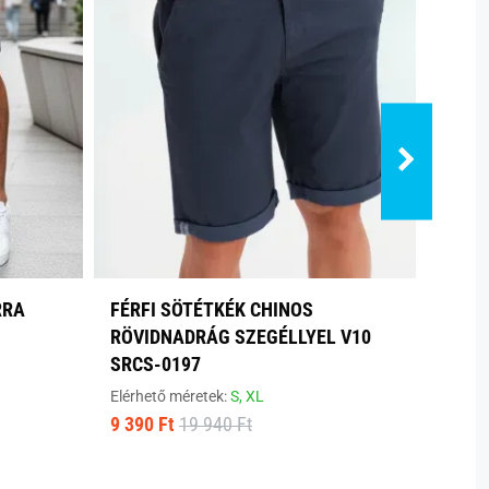
RRA
FÉRFI SÖTÉTKÉK CHINOS
SZÜR
RÖVIDNADRÁG SZEGÉLLYEL V10
FÉRF
SRCS-0197
Elérhe
7 100
Elérhető méretek:
S,
XL
9 390 Ft
19 940 Ft