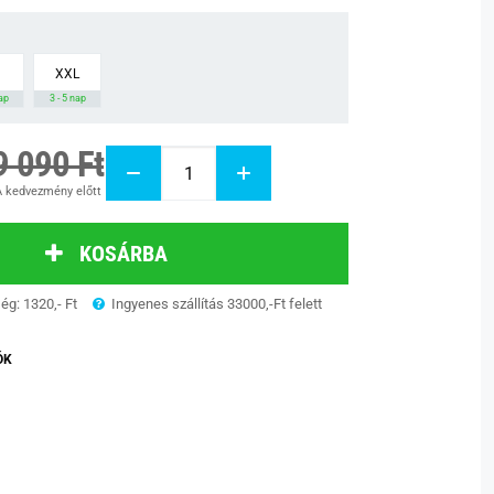
XXL
nap
3 - 5 nap
9 090 Ft
 kedvezmény előtt
KOSÁRBA
ség: 1320,- Ft
Ingyenes szállítás 33000,-Ft felett
ÓK