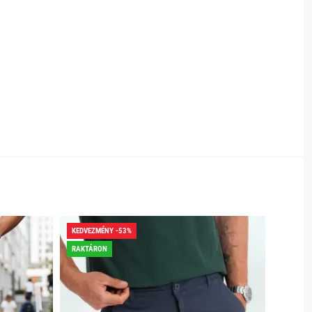
KEDVEZMÉNY -53%
KEDVEZ
RAKTÁRON