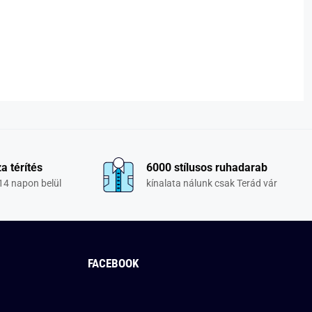
a térítés
6000 stílusos ruhadarab
14 napon belül
kínalata nálunk csak Terád vár
FACEBOOK