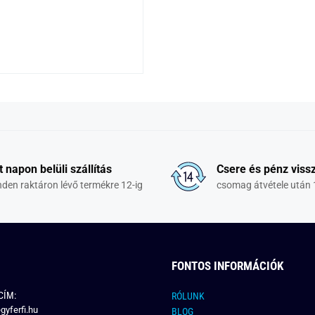
t napon belüli szállítás
Csere és pénz vissz
den raktáron lévő termékre 12-ig
csomag átvétele után 
FONTOS INFORMÁCIÓK
CÍM:
RÓLUNK
gyferfi.hu
BLOG