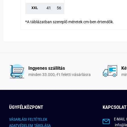
41
56
XXL
*A táblázatban szereplő méretek cm-ben értendők.
Ingyenes szállítás
Ké
minden 33.000,-Ft feletti vásárlásra
min
ÜGYFÉLKÖZPONT
KAPCSOLAT
E-MAIL 
VÁSARLÁSI FELTÉTELEK
info@le
ADATVÉDELEM TÁROLÁSA