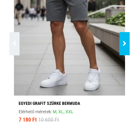
EGYEDI GRAFIT SZÜRKE BERMUDA
EG
Elérhető méretek:
M,
XL,
XXL
Elé
7 180 Ft
10 600 Ft
7 