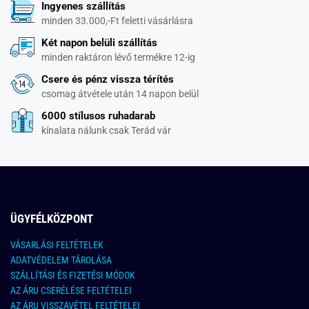
Ingyenes szállítás
minden 33.000,-Ft feletti vásárlásra
Két napon belüli szállítás
minden raktáron lévő termékre 12-ig
Csere és pénz vissza térítés
csomag átvétele után 14 napon belül
6000 stílusos ruhadarab
kínalata nálunk csak Terád vár
ÜGYFÉLKÖZPONT
VÁSARLÁSI FELTÉTELEK
ADATVÉDELEM TÁROLÁSA
SZÁLLÍTÁSI ÉS FIZETÉSI MÓDOK
AZ ÁRU CSERÉLÉSE FELTÉTELEI
AZ ÁRU VISSZAVÉTEL FELTÉTELEI