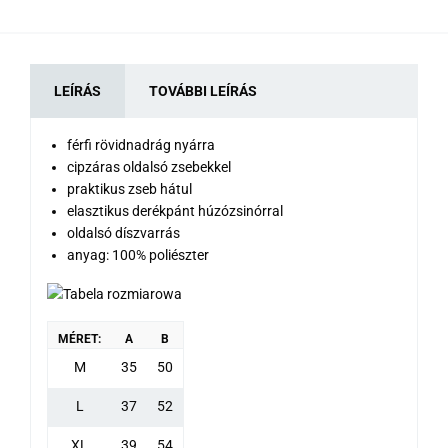
LEÍRÁS
TOVÁBBI LEÍRÁS
férfi rövidnadrág nyárra
cipzáras oldalsó zsebekkel
praktikus zseb hátul
elasztikus derékpánt húzózsinórral
oldalsó díszvarrás
anyag: 100% poliészter
MÉRET:
A
B
M
35
50
L
37
52
XL
39
54