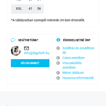
XXL
41
56
*A táblázatban szereplő méretek cm-ben értendők.
SEGÍTHETÜNK?
ÉRDEKELHETNÉ ÖNT
Szállítás és szaállítási
díj
info@legyferfi.hu
Csere esetében
Visszaküldés
HÍVJON MINKET
esetében
Méret táblázat
Hasznos információk