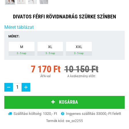
DIVATOS FÉRFI RÖVIDNADRÁG SZÜRKE SZÍNBEN
Méret táblázat
MÉRET:
M
XL
XXL
3 - 5 nap
3 - 5 nap
3 - 5 nap
7 170 Ft
10 150 Ft
ÁFA-val
A kedvezmény előtt
KOSÁRBA
Szállítási költség: 1320,- Ft
Ingyenes szállítás 33000,-Ft felett
Termék kód:
sw_sx2255