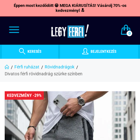
Éppen most kezdődött 😁 MEGA KIÁRUSÍTÁS! Vásárolj 70%-os
kedvezményl 🔝
0
KERESÉS
BEJELENTKEZÉS
Férfi ruházat
Rövidnadrágok
Divatos férfi rövidnadrág szürke színben
KEDVEZMÉNY -29%