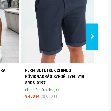
RRA
FÉRFI SÖTÉTKÉK CHINOS
SZÜR
RÖVIDNADRÁG SZEGÉLLYEL V10
FÉRF
SRCS-0197
Elérhe
7 100
Elérhető méretek:
S,
XL
9 430 Ft
20 030 Ft