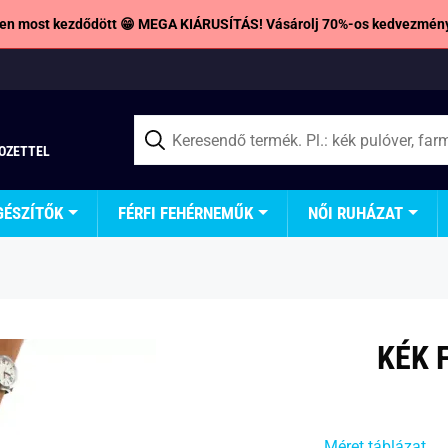
en most kezdődött 😁 MEGA KIÁRUSÍTÁS! Vásárolj 70%-os kedvezmény
TOZETTEL
GÉSZÍTŐK
FÉRFI FEHÉRNEMŰK
NŐI RUHÁZAT
KÉK 
Méret táblázat