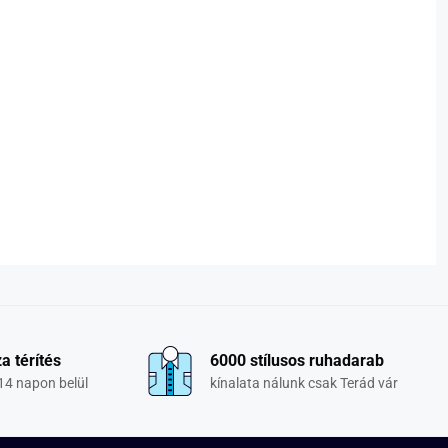
a térítés
6000 stílusos ruhadarab
14 napon belül
kínalata nálunk csak Terád vár