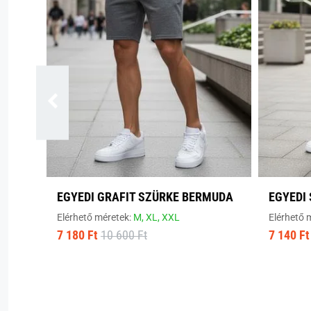
EGYEDI GRAFIT SZÜRKE BERMUDA
EGYEDI
Elérhető méretek:
M,
XL,
XXL
Elérhető 
7 180 Ft
10 600 Ft
7 140 Ft