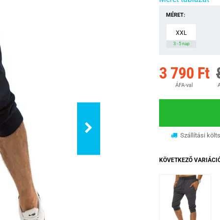
MÉRET:
XXL
3 - 5 nap
3 790 Ft
ÁFA-val
A
Szállítási költ
KÖVETKEZŐ VARIÁCI