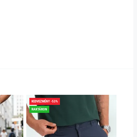
KEDVEZMÉNY -53%
KEDVEZ
RAKTÁRON