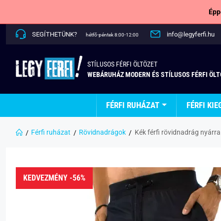
Épp
SEGÍTHETÜNK?
info@legyferfi.hu
hétfő-péntek 8:00-12:00
STÍLUSOS FÉRFI ÖLTÖZET
WEBÁRUHÁZ MODERN ÉS STÍLUSOS FÉRFI ÖL
FÉRFI RUHÁZAT
FÉRFI KIE
Férfi ruházat
Rövidnadrágok
Kék férfi rövidnadrág nyárra
KEDVEZMÉNY -56%