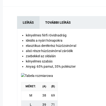
LEÍRÁS
TOVÁBBI LEÍRÁS
kényelmes férfi rövidnadrág
ideális a nyári hónapokra
elasztikus derékrész húzózsinórral
alsó része húzózsinórral záródik
zsebekkel az oldalán
kényelmes szabás
Anyag: 65% pamut, 35% poliészter
MÉRET:
(A)
(B)
M
38
69
L
39
71