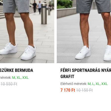
 SZÜRKE BERMUDA
FÉRFI SPORTNADRÁG NYÁ
GRAFIT
méretek:
M,
XL,
XXL
10 550 Ft
Elérhető méretek:
M,
L,
XL,
XXL
7 170 Ft
10 150 Ft