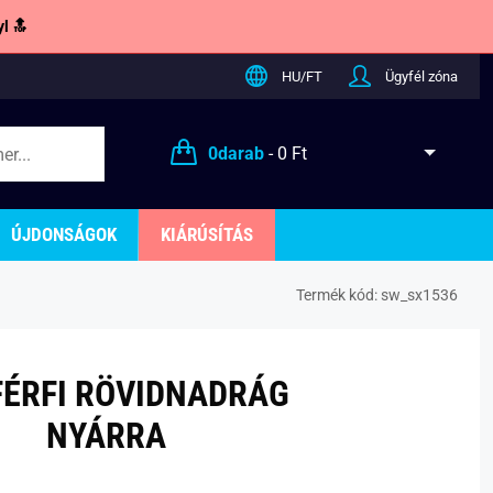
l 🔝
HU/FT
Ügyfél zóna
0
darab
-
0 Ft
ÚJDONSÁGOK
KIÁRÚSÍTÁS
Termék kód:
sw_sx1536
FÉRFI RÖVIDNADRÁG
NYÁRRA