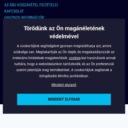
AZ ÁRU VISSZAVÉTEL FELTÉTELEI
KAPCSOLAT
HASZNOS INFORMÁCIÓK
Törődünk az Ön magánéletének
KAPCSOLAT
védelmével
E-MAIL CÍM:
info@legyferfi.hu
A cookie-fájlok segítségével gyorsan megtalálhatja azt, amire
szüksége van. Megtakarítják az Ön idejét, és megakadályozzák az
FONTOS INFORMÁCIÓK
irreleváns hirdetések megjelenítését.
cookies
-kat használunk annak
tudtára, hogy a weboldalunkon tartózkodik, és az Ön preferenciái
RÓLUNK
szerint jelenítjük meg termékeinket. A cookie-fájlok segítenek a
BLOG
böngészési élmény javításában.
FACEBOOK
Mindent elutasít
MINDENT ELFOGAD
Copyright © 2022 - Legyferfi.hu
Powered by
Simplia.cz
.