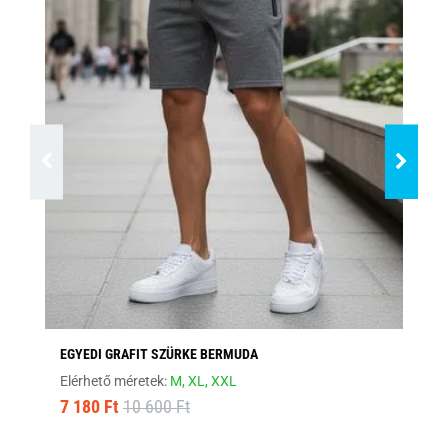
EGYEDI GRAFIT SZÜRKE BERMUDA
EG
Elérhető méretek:
M,
XL,
XXL
Elé
7 180 Ft
10 600 Ft
7 