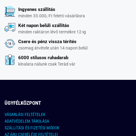
Ingyenes szállítás
minden 33.000,-Ft feletti vásárlásra
Két napon belüli szállítás
minden raktáron lévő termékre 12-ig
Csere és pénz vissza térítés
csomag átvétele után 14 napon belül
6000 stílusos ruhadarab
kínalata nálunk csak Terád vár
ÜGYFÉLKÖZPONT
VÁSARLÁSI FELTÉTELEK
ADATVÉDELEM TÁROLÁSA
SZÁLLÍTÁSI ÉS FIZETÉSI MÓDOK
AZ ÁRU CSERÉLÉSE FELTÉTELEI