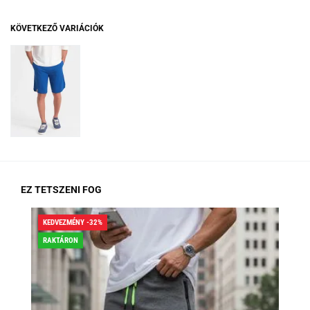
KÖVETKEZŐ VARIÁCIÓK
EZ TETSZENI FOG
KEDVEZMÉNY -32%
KED
RAKTÁRON
RA