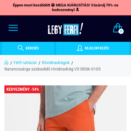
Éppen most kezdődött 😁 MEGA KIÁRUSÍTÁS! Vásárolj 70%-os
kedvezményl 🔝
0
KERESÉS
BEJELENTKEZÉS
Férfi ruházat
Rövidnadrágok
Narancssárga szabadidő rövidnadrág V5 SRSK-0105
KEDVEZMÉNY -54%