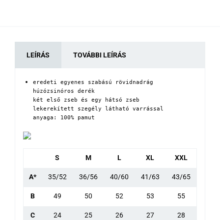
LEÍRÁS
TOVÁBBI LEÍRÁS
eredeti egyenes szabású rövidnadrág

húzózsinóros derék

két első zseb és egy hátsó zseb

lekerekített szegély látható varrással

anyaga: 100% pamut
S
M
L
XL
XXL
A*
35/52
36/56
40/60
41/63
43/65
B
49
50
52
53
55
C
24
25
26
27
28