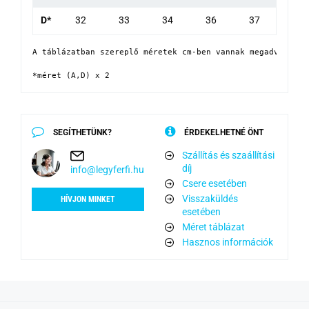
D*
32
33
34
36
37
A táblázatban szereplő méretek cm-ben vannak megadva

*méret (A,D) x 2
SEGÍTHETÜNK?
ÉRDEKELHETNÉ ÖNT
Szállítás és szaállítási
díj
info@legyferfi.hu
Csere esetében
Visszaküldés
HÍVJON MINKET
esetében
Méret táblázat
Hasznos információk