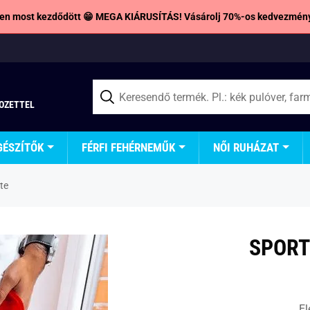
en most kezdődött 😁 MEGA KIÁRUSÍTÁS! Vásárolj 70%-os kedvezmény
TOZETTEL
GÉSZÍTŐK
FÉRFI FEHÉRNEMŰK
NŐI RUHÁZAT
te
SPORT
El