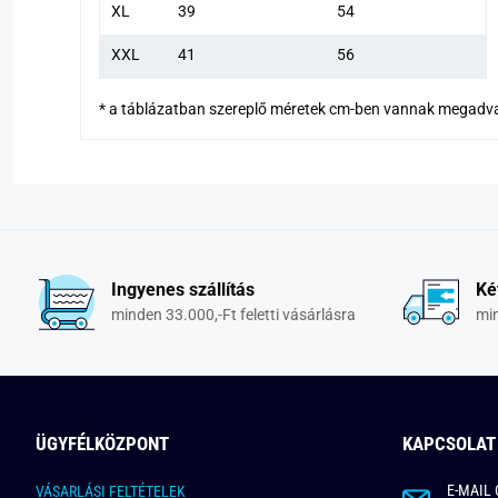
XL
39
54
XXL
41
56
*
a táblázatban szereplő méretek cm-ben vannak megadv
Ingyenes szállítás
Ké
minden 33.000,-Ft feletti vásárlásra
min
ÜGYFÉLKÖZPONT
KAPCSOLAT
E-MAIL 
VÁSARLÁSI FELTÉTELEK