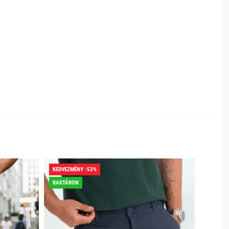
KEDVEZMÉNY -53%
KEDVEZ
RAKTÁRON