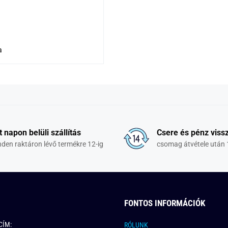
a
t napon belüli szállítás
Csere és pénz vissz
den raktáron lévő termékre 12-ig
csomag átvétele után 
FONTOS INFORMÁCIÓK
CÍM:
RÓLUNK