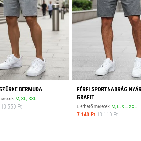
 SZÜRKE BERMUDA
FÉRFI SPORTNADRÁG NYÁ
GRAFIT
méretek:
M,
XL,
XXL
10 550 Ft
Elérhető méretek:
M,
L,
XL,
XXL
7 140 Ft
10 110 Ft