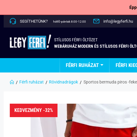
Épp
SEGÍTHETÜNK?
info@legyferfi.hu
hétfő-péntek 8:00-12:00
STÍLUSOS FÉRFI ÖLTÖZET
WEBÁRUHÁZ MODERN ÉS STÍLUSOS FÉRFI ÖL
FÉRFI RUHÁZAT
FÉRFI KIE
Férfi ruházat
Rövidnadrágok
Sportos bermuda piros -feke
KEDVEZMÉNY -32%