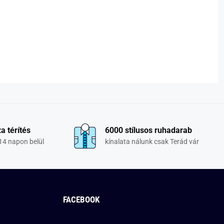
a térítés
6000 stílusos ruhadarab
14 napon belül
kínalata nálunk csak Terád vár
FACEBOOK