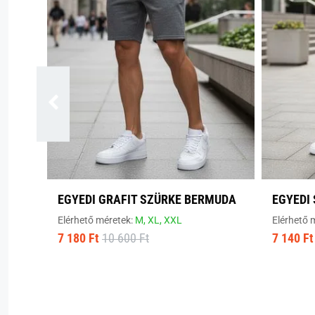
EGYEDI GRAFIT SZÜRKE BERMUDA
EGYEDI
Elérhető méretek:
M,
XL,
XXL
Elérhető 
7 180 Ft
10 600 Ft
7 140 Ft