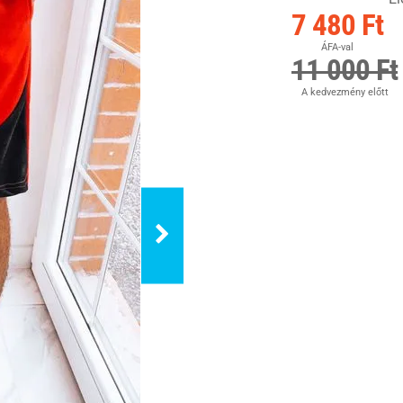
7 480 Ft
ÁFA-val
11 000 Ft
A kedvezmény előtt