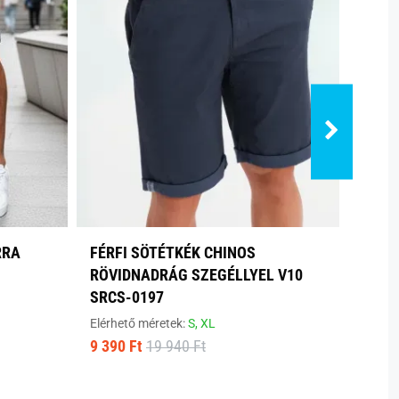
RRA
FÉRFI SÖTÉTKÉK CHINOS
SZÜR
RÖVIDNADRÁG SZEGÉLLYEL V10
FÉRF
SRCS-0197
Elérhe
7 100
Elérhető méretek:
S,
XL
9 390 Ft
19 940 Ft