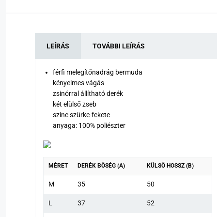
LEÍRÁS
TOVÁBBI LEÍRÁS
férfi melegítőnadrág bermuda
kényelmes vágás
zsinórral állítható derék
két elülső zseb
színe szürke-fekete
anyaga: 100% poliészter
MÉRET
DERÉK BŐSÉG (A)
KÜLSŐ HOSSZ (B)
M
35
50
L
37
52