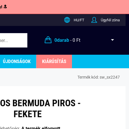
l 🔝
HU/FT
Ügyfél zóna
0
darab
-
0 Ft
ÚJDONSÁGOK
KIÁRÚSÍTÁS
Termék kód:
sw_sx2247
OS BERMUDA PIROS -
FEKETE
érhetőség:
A termék elfogyott