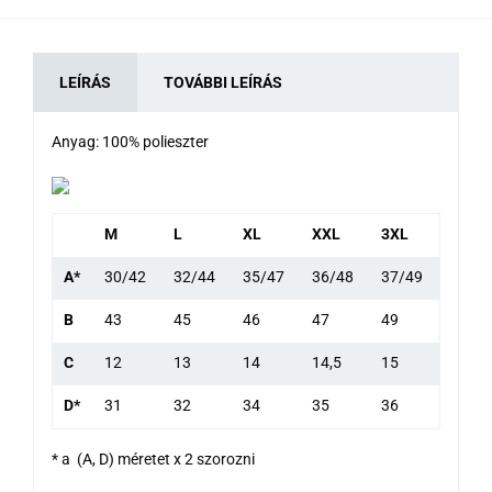
LEÍRÁS
TOVÁBBI LEÍRÁS
Anyag: 100% polieszter
M
L
XL
XXL
3XL
A*
30/42
32/44
35/47
36/48
37/49
B
43
45
46
47
49
C
12
13
14
14,5
15
D*
31
32
34
35
36
* a (A, D) méretet x 2 szorozni