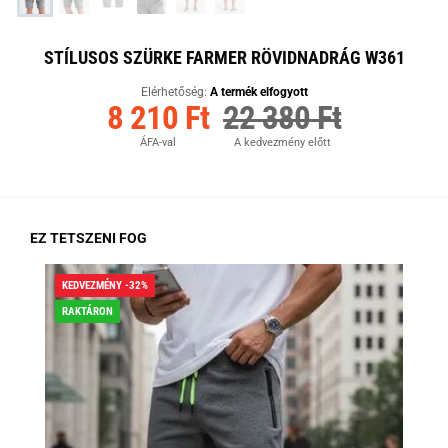
STÍLUSOS SZÜRKE FARMER RÖVIDNADRÁG W361
Elérhetőség:
A termék elfogyott
8 210 Ft
22 380 Ft
ÁFA-val
A kedvezmény előtt
EZ TETSZENI FOG
KEDVEZMÉNY -32%
KED
RAKTÁRON
RA