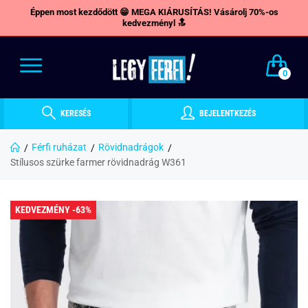
Éppen most kezdődött 😁 MEGA KIÁRUSÍTÁS! Vásárolj 70%-os
kedvezményl 🔝
0
KERESÉS
BEJELENTKEZÉS
Férfi ruházat
Rövidnadrágok
Stílusos szürke farmer rövidnadrág W361
KEDVEZMÉNY -63%