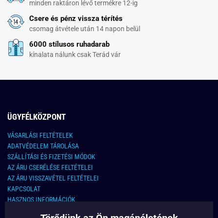
minden raktáron lévő termékre 12-ig
Csere és pénz vissza térítés
csomag átvétele után 14 napon belül
6000 stílusos ruhadarab
kínalata nálunk csak Terád vár
ÜGYFÉLKÖZPONT
VÁSARLÁSI FELTÉTELEK
ADATVÉDELEM TÁROLÁSA
SZÁLLÍTÁSI ÉS FIZETÉSI MÓDOK
AZ ÁRU CSERÉLÉSE FELTÉTELEI
AZ ÁRU VISSZAVÉTEL FELTÉTELEI
KAPCSOLAT
HASZNOS INFORMÁCIÓK
Törődünk az Ön magánéletének
KAPCSOLAT