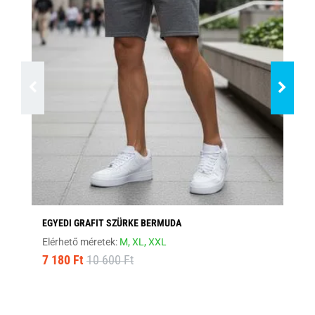
EGYEDI GRAFIT SZÜRKE BERMUDA
EG
Elérhető méretek:
M,
XL,
XXL
Elé
7 180 Ft
10 600 Ft
7 