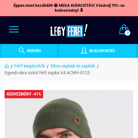
Éppen most kezdődött 😁 MEGA KIÁRUSÍTÁS! Vásárolj 70%-os
kedvezményl 🔝
0
KERESÉS
BEJELENTKEZÉS
Férfi kiegészítők
Siltes sapkák és sapkák
Egyedi olíva színű férfi sapka V4 ACWH-0123
KEDVEZMÉNY -41%