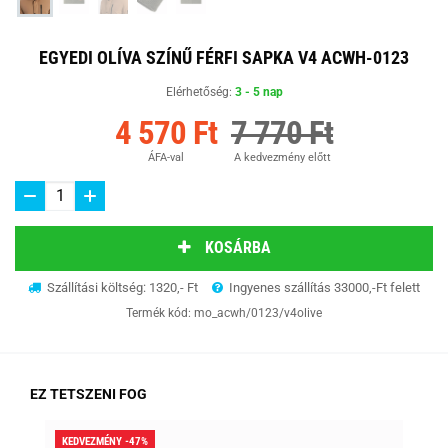
EGYEDI OLÍVA SZÍNŰ FÉRFI SAPKA V4 ACWH-0123
Elérhetőség:
3 - 5 nap
4 570 Ft
7 770 Ft
ÁFA-val
A kedvezmény előtt
KOSÁRBA
Szállítási költség: 1320,- Ft
Ingyenes szállítás 33000,-Ft felett
Termék kód:
mo_acwh/0123/v4olive
EZ TETSZENI FOG
KEDVEZMÉNY -47%
KED