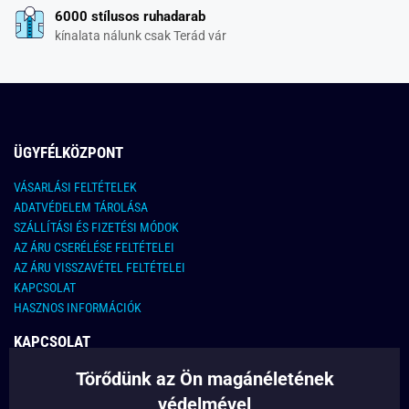
6000 stílusos ruhadarab
kínalata nálunk csak Terád vár
ÜGYFÉLKÖZPONT
VÁSARLÁSI FELTÉTELEK
ADATVÉDELEM TÁROLÁSA
SZÁLLÍTÁSI ÉS FIZETÉSI MÓDOK
AZ ÁRU CSERÉLÉSE FELTÉTELEI
AZ ÁRU VISSZAVÉTEL FELTÉTELEI
KAPCSOLAT
HASZNOS INFORMÁCIÓK
KAPCSOLAT
Törődünk az Ön magánéletének
E-MAIL CÍM:
info@legyferfi.hu
védelmével