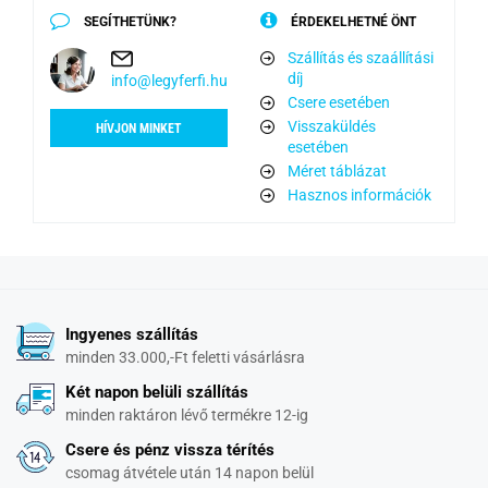
SEGÍTHETÜNK?
ÉRDEKELHETNÉ ÖNT
Szállítás és szaállítási
díj
info@legyferfi.hu
Csere esetében
Visszaküldés
HÍVJON MINKET
esetében
Méret táblázat
Hasznos információk
Ingyenes szállítás
minden 33.000,-Ft feletti vásárlásra
Két napon belüli szállítás
minden raktáron lévő termékre 12-ig
Csere és pénz vissza térítés
csomag átvétele után 14 napon belül