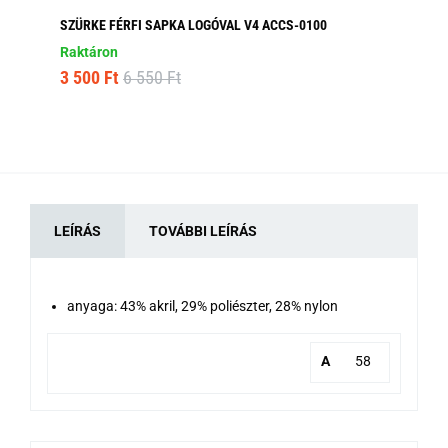
SZÜRKE FÉRFI SAPKA LOGÓVAL V4 ACCS-0100
SÖ
AC
Raktáron
Ra
3 500 Ft
6 550 Ft
2 
LEÍRÁS
TOVÁBBI LEÍRÁS
anyaga: 43% akril, 29% poliészter, 28% nylon
A
58