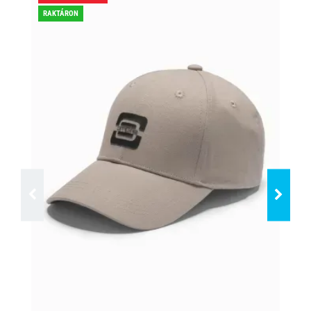
RAKTÁRON
RA