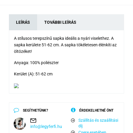
LEÍRÁS
TOVÁBBI LEÍRÁS
A stílusos terepszínű sapka ideális a nyári viselethez. A
sapka kerülete 51-62 cm. A sapka tökéletesen élénkíti az
öltözéket!
Anyaga: 100% poliészter
Kerület (A): 51-62 cm
SEGÍTHETÜNK?
ÉRDEKELHETNÉ ÖNT
Szállítás és szaállítási
díj
info@legyferfi.hu
Csere esetében