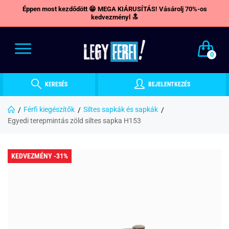
Éppen most kezdődött 😁 MEGA KIÁRUSÍTÁS! Vásárolj 70%-os
kedvezményl 🔝
0
KERESÉS
BEJELENTKEZÉS
Férfi kiegészítők
Siltes sapkák és sapkák
Egyedi terepmintás zöld siltes sapka H153
KEDVEZMÉNY -31%