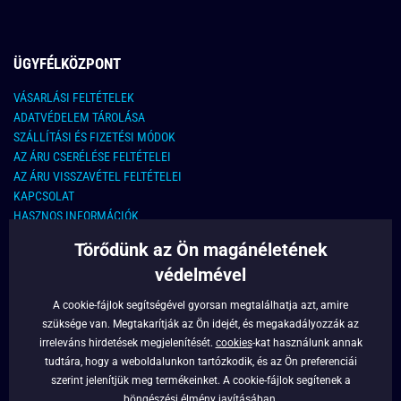
ÜGYFÉLKÖZPONT
VÁSARLÁSI FELTÉTELEK
ADATVÉDELEM TÁROLÁSA
SZÁLLÍTÁSI ÉS FIZETÉSI MÓDOK
AZ ÁRU CSERÉLÉSE FELTÉTELEI
AZ ÁRU VISSZAVÉTEL FELTÉTELEI
KAPCSOLAT
HASZNOS INFORMÁCIÓK
Törődünk az Ön magánéletének
KAPCSOLAT
védelmével
E-MAIL CÍM:
info@legyferfi.hu
A cookie-fájlok segítségével gyorsan megtalálhatja azt, amire
szüksége van. Megtakarítják az Ön idejét, és megakadályozzák az
FONTOS INFORMÁCIÓK
irreleváns hirdetések megjelenítését.
cookies
-kat használunk annak
tudtára, hogy a weboldalunkon tartózkodik, és az Ön preferenciái
RÓLUNK
szerint jelenítjük meg termékeinket. A cookie-fájlok segítenek a
BLOG
böngészési élmény javításában.