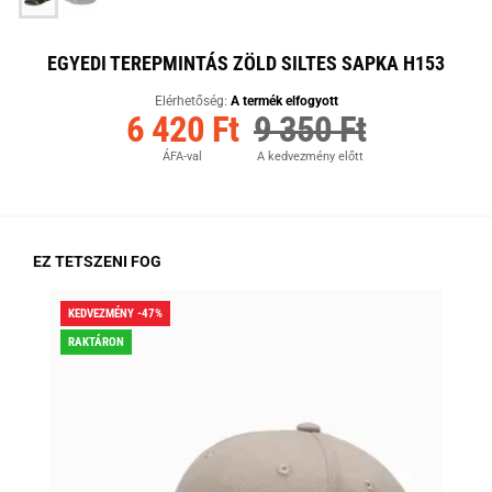
EGYEDI TEREPMINTÁS ZÖLD SILTES SAPKA H153
Elérhetőség:
A termék elfogyott
6 420 Ft
9 350 Ft
ÁFA-val
A kedvezmény előtt
EZ TETSZENI FOG
KEDVEZMÉNY -47%
KED
RAKTÁRON
RA