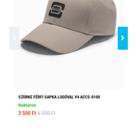
SZÜRKE FÉRFI SAPKA LOGÓVAL V4 ACCS-0100
SÖ
AC
Raktáron
Ra
3 500 Ft
6 550 Ft
2 