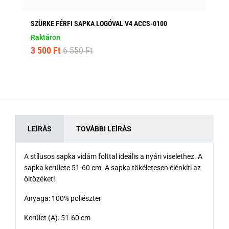
SZÜRKE FÉRFI SAPKA LOGÓVAL V4 ACCS-0100
SÖ
AC
Raktáron
Ra
3 500 Ft
6 550 Ft
2 
LEÍRÁS
TOVÁBBI LEÍRÁS
A stílusos sapka vidám folttal ideális a nyári viselethez. A
sapka kerülete 51-60 cm. A sapka tökéletesen élénkíti az
öltözéket!
Anyaga: 100% poliészter
Kerület (A): 51-60 cm