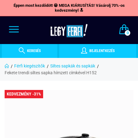
Éppen most kezdődött 😁 MEGA KIÁRUSÍTÁS! Vásárolj 70%-os
kedvezményl 🔝
0
KERESÉS
BEJELENTKEZÉS
Férfi kiegészítők
Siltes sapkák és sapkák
Fekete trendi siltes sapka hímzett címkével H152
KEDVEZMÉNY -31%