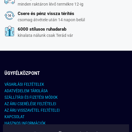
minden raktáron lévő termékre 12-ig
Csere és pénz vissza térítés
csomag átvétele után 14 napon belül
6000 stílusos ruhadarab
kínalata nálunk csak Terád vár
ÜGYFÉLKÖZPONT
VÁSARLÁSI FELTÉTELEK
ADATVÉDELEM TÁROLÁSA
SZÁLLÍTÁSI ÉS FIZETÉSI MÓDOK
AZ ÁRU CSERÉLÉSE FELTÉTELEI
AZ ÁRU VISSZAVÉTEL FELTÉTELEI
KAPCSOLAT
HASZNOS INFORMÁCIÓK