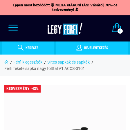
Éppen most kezdődött 😁 MEGA KIÁRUSÍTÁS! Vásárolj 70%-os
kedvezményl 🔝
0
KERESÉS
BEJELENTKEZÉS
Férfi kiegészítők
Siltes sapkák és sapkák
Férfi fekete sapka nagy folttal V1 ACCS-0101
KEDVEZMÉNY -43%