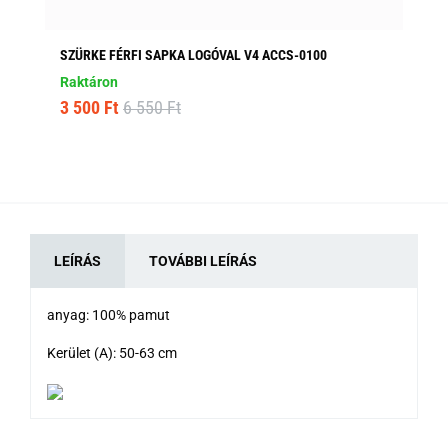
SZÜRKE FÉRFI SAPKA LOGÓVAL V4 ACCS-0100
SÖ
AC
Raktáron
Ra
3 500 Ft
6 550 Ft
2 
LEÍRÁS
TOVÁBBI LEÍRÁS
anyag: 100% pamut
Kerület (A): 50-63 cm