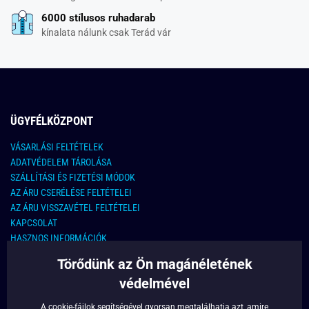
6000 stílusos ruhadarab
kínalata nálunk csak Terád vár
ÜGYFÉLKÖZPONT
VÁSARLÁSI FELTÉTELEK
ADATVÉDELEM TÁROLÁSA
SZÁLLÍTÁSI ÉS FIZETÉSI MÓDOK
AZ ÁRU CSERÉLÉSE FELTÉTELEI
AZ ÁRU VISSZAVÉTEL FELTÉTELEI
KAPCSOLAT
HASZNOS INFORMÁCIÓK
Törődünk az Ön magánéletének
KAPCSOLAT
védelmével
E-MAIL CÍM:
info@legyferfi.hu
A cookie-fájlok segítségével gyorsan megtalálhatja azt, amire