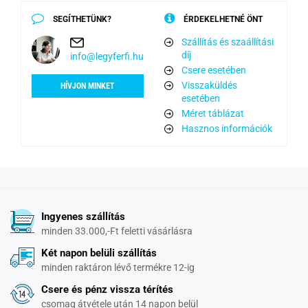
SEGÍTHETÜNK?
ÉRDEKELHETNÉ ÖNT
Szállítás és szaállítási
díj
info@legyferfi.hu
Csere esetében
Visszaküldés
HÍVJON MINKET
esetében
Méret táblázat
Hasznos információk
Ingyenes szállítás
minden 33.000,-Ft feletti vásárlásra
Két napon belüli szállítás
minden raktáron lévő termékre 12-ig
Csere és pénz vissza térítés
csomag átvétele után 14 napon belül