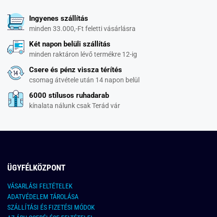
Ingyenes szállítás
minden 33.000,-Ft feletti vásárlásra
Két napon belüli szállítás
minden raktáron lévő termékre 12-ig
Csere és pénz vissza térítés
csomag átvétele után 14 napon belül
6000 stílusos ruhadarab
kínalata nálunk csak Terád vár
ÜGYFÉLKÖZPONT
VÁSARLÁSI FELTÉTELEK
ADATVÉDELEM TÁROLÁSA
SZÁLLÍTÁSI ÉS FIZETÉSI MÓDOK