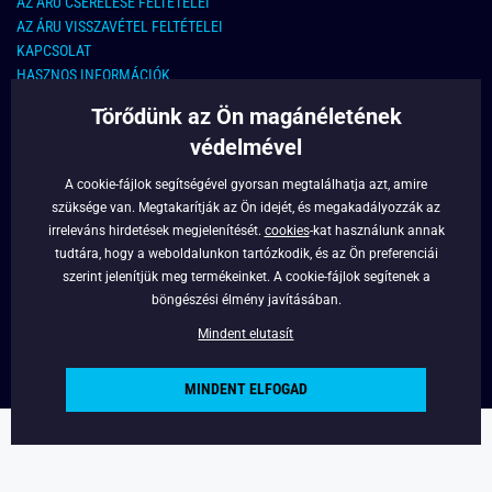
AZ ÁRU CSERÉLÉSE FELTÉTELEI
AZ ÁRU VISSZAVÉTEL FELTÉTELEI
KAPCSOLAT
HASZNOS INFORMÁCIÓK
Törődünk az Ön magánéletének
KAPCSOLAT
védelmével
E-MAIL CÍM:
info@legyferfi.hu
A cookie-fájlok segítségével gyorsan megtalálhatja azt, amire
szüksége van. Megtakarítják az Ön idejét, és megakadályozzák az
FONTOS INFORMÁCIÓK
irreleváns hirdetések megjelenítését.
cookies
-kat használunk annak
tudtára, hogy a weboldalunkon tartózkodik, és az Ön preferenciái
RÓLUNK
szerint jelenítjük meg termékeinket. A cookie-fájlok segítenek a
BLOG
böngészési élmény javításában.
FACEBOOK
Mindent elutasít
MINDENT ELFOGAD
Copyright © 2022 - Legyferfi.hu
Powered by
Simplia.cz
.