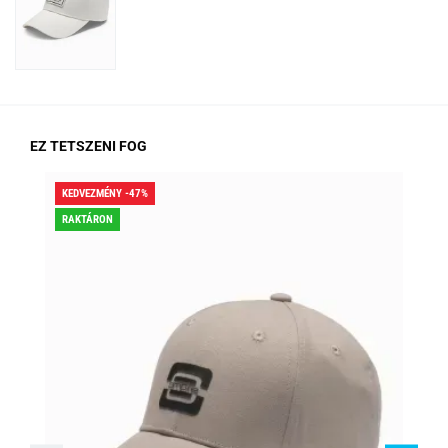
EZ TETSZENI FOG
KEDVEZMÉNY -47%
KED
RAKTÁRON
RA