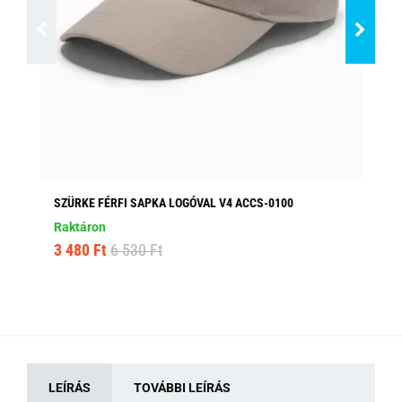
SZÜRKE FÉRFI SAPKA LOGÓVAL V4 ACCS-0100
SÖ
AC
Raktáron
Ra
3 480 Ft
6 530 Ft
2 
LEÍRÁS
TOVÁBBI LEÍRÁS