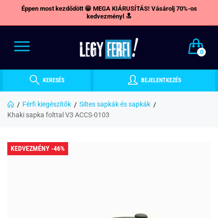
Éppen most kezdődött 😁 MEGA KIÁRUSÍTÁS! Vásárolj 70%-os
kedvezményl 🔝
0
KERESÉS
BEJELENTKEZÉS
Férfi kiegészítők
Siltes sapkák és sapkák
Khaki sapka folttal V3 ACCS-0103
KEDVEZMÉNY -46%